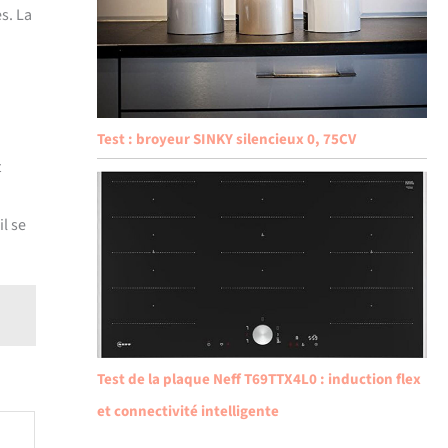
es. La
Test : broyeur SINKY silencieux 0, 75CV
t
il se
Test de la plaque Neff T69TTX4L0 : induction flex
et connectivité intelligente