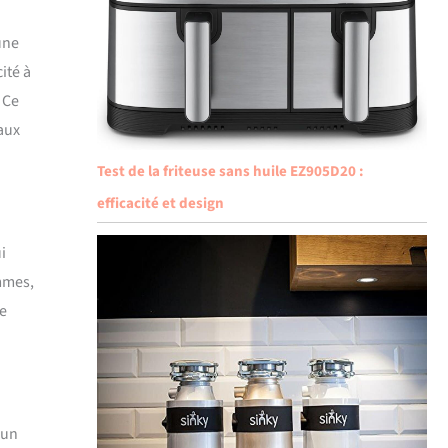
une
ité à
 Ce
aux
Test de la friteuse sans huile EZ905D20 :
efficacité et design
i
ammes,
ne
 un