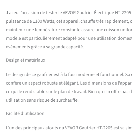
Les coussinets de q
DURABLE】- Les conso
J’ai eu l’occasion de tester le VEVOR Gaufrier Électrique HT-220
une structure triang
également amélioré. 
puissance de 1100 Watts, cet appareil chauffe très rapidement, 
rend le fonctionne
maintenir une température constante assure une cuisson uniform
à l'intérieur et crou
une odeur séduisant
modèle est particulièrement adapté pour une utilisation domest
librement pour ajou
événements grâce à sa grande capacité.
boulangeries, restau
Design et matériaux
Le design de ce gaufrier est à la fois moderne et fonctionnel. Sa
confère un aspect robuste et élégant. Les dimensions de l’appare
ce qui le rend stable sur le plan de travail. Bien qu’il n’offre 
utilisation sans risque de surchauffe.
Facilité d’utilisation
L’un des principaux atouts du VEVOR Gaufrier HT-2205 est sa simp