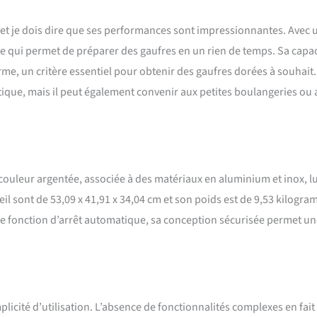
uatre pieds maintiennent la stabilité de la machine. 【STABLE &
les épaissies relient le moule à la machine, le support avant adopte
5 et je dois dire que ses performances sont impressionnantes. Avec 
ulaire stable, nette, belle sans désordre. Le niveau de sécurité est
Poignée épaisse avec dissipation de la chaleur assurée. La surface lisse
ce qui permet de préparer des gaufres en un rien de temps. Sa capac
ment plus efficace. 【APPLICATION A GRANDE ECHELLE】 - Gaufre douce
e, un critère essentiel pour obtenir des gaufres dorées à souhait.
stillante à l'extérieur avec une saveur spéciale, un arrière-goût sans fin et
e. Le chocolat, les bonbons et autres décorations peuvent être ajoutés
ique, mais il peut également convenir aux petites boulangeries ou 
ter de la saveur aux gaufres chaudes. Excellent choix pour les
rants, kiosques, cantines, etc.
 couleur argentée, associée à des matériaux en aluminium et inox, lu
il sont de 53,09 x 41,91 x 34,04 cm et son poids est de 9,53 kilogr
pas de fonction d’arrêt automatique, sa conception sécurisée permet u
licité d’utilisation. L’absence de fonctionnalités complexes en fait