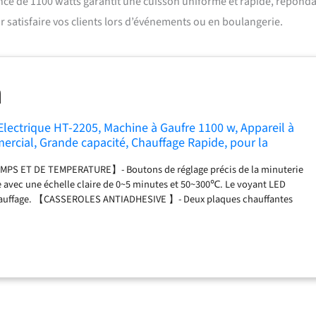
nce de 1100 watts garantit une cuisson uniforme et rapide, répond
ur satisfaire vos clients lors d’événements ou en boulangerie.
Electrique HT-2205, Machine à Gaufre 1100 w, Appareil à
cial, Grande capacité, Chauffage Rapide, pour la
langeries/Les événements/Les supermarchés
S ET DE TEMPERATURE】- Boutons de réglage précis de la minuterie
e avec une échelle claire de 0~5 minutes et 50~300℃. Le voyant LED
chauffage. 【CASSEROLES ANTIADHESIVE 】- Deux plaques chauffantes
icieuse gaufre ronde, peuvent être divisées en 4 morceaux le long des
nt anti-adhésif en téflon permet une meilleure mise en forme et garde
e et propre sans passer beaucoup de temps à le nettoyer. 【QUALITE
otatif à 180° pour une meilleure cuisson et une plus grande efficacité.
oule pour récupérer la pâte qui fuit pour faciliter le nettoyage. Corps de
inoxydable, facile à nettoyer et résistant pour une plus longue durée de
robustes et lisses entre deux casseroles assurent une utilisation rassurante.