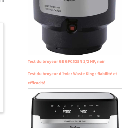
ant
Test du broyeur GE GFC525N 1/2 HP, noir
Test du broyeur d’évier Waste King : fiabilité et
efficacité