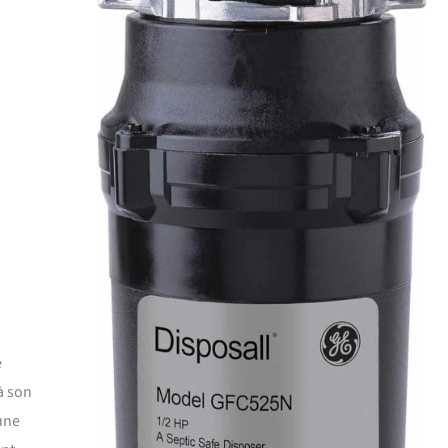
e
à son
une