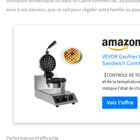
utilisation domestique ou dans un cadre commercial. Sa puissa
ainsi à vos besoins, que ce soit pour régaler votre famille ou po
VEVOR Gaufrier 
Sandwich Commer
Maison/Les bou
【CONTROLE DE TEMP
et de la températur
indique l'état de 
pour former une dél
lignes. Le revêteme
votre endroit propr
SUPERIEUR】- Moule r
Plaque SUS sous le m
la machine en acier 
travail. Les joints 
Performance et efficacité