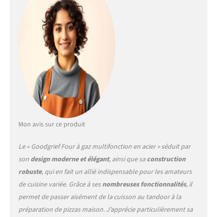
convection où les aliments
sont cuits par l'air chaud
tournant à l'intérieur. Cela
permet de gagner du temps,
et les aliments sont cuits
dans toutes les directions -
Revêtement net avec un
intérieur parfait
Mon avis sur ce produit
Le « Goodgrief Four à gaz multifonction en acier » séduit par
son
design moderne et élégant
, ainsi que sa
construction
robuste
, qui en fait un allié indispensable pour les amateurs
de cuisine variée. Grâce à ses
nombreuses fonctionnalités
, il
permet de passer aisément de la cuisson au tandoor à la
préparation de pizzas maison. J’apprécie particulièrement sa