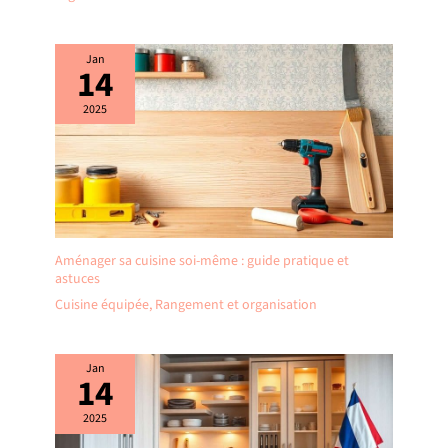
Jan
14
2025
Aménager sa cuisine soi-même : guide pratique et
astuces
Cuisine équipée
,
Rangement et organisation
Jan
14
2025