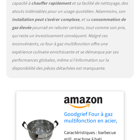
capacité à
chauffer rapidement
et sa facilité de nettoyage, des
atouts indéniables pour un usage quotidien. Néanmoins, son
installation peut s’avérer complexe
, et sa
consommation de
gaz élevée
pourrait en rebuter certains, tout comme son prix,
qui reste un investissement conséquent. Malgré ces
inconvénients, ce four à gaz multifonction offre une
expérience culinaire enrichissante et se démarque par ses
performances globales, même si l’information sur la
disponibilité des pièces détachées est manquante.
Goodgrief Four à gaz
multifonction en acier,
tandoor à gaz, griller
Caractéristiques : barbecue
barbecue, bati, pizza,
grill, machine à bati,