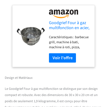
Goodgrief Four à gaz
multifonction en acier,
tandoor à gaz, griller
Caractéristiques : barbecue
barbecue, bati, pizza,
grill, machine à bati,
cuisinière Dal Bati,
machine à roti, pizza,
machine à roti en acier
tandoor, four de cuisson
Très populaire, sûr à utiliser
et facile à nettoyer, durable
Économe en énergie, utilise
moins d'huile, cuisson
facile et rapide, fournit des
Design et Matériaux
repas sains à votre famille
Chauffage à 360 degrés :
Le Goodgrief Four à gaz multifonction se distingue par son design
méthode de cuisson par
compact et robuste. Avec des dimensions de 30 x 30 x 20 cm et un
convection où les aliments
poids de seulement 1,9 kilogramme, il est conçu pour être
sont cuits par l'air chaud