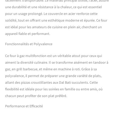
tournant à l'intérieur. Cela
facilement transportable. Le matériau principal utilisé, l’acier, assure
permet de gagner du temps,
une durabilité et une résistance à la chaleur, ce qui est essentiel
et les aliments sont cuits
pour un usage prolongé. Le couvercle en acier renforce cette
dans toutes les directions -
solidité, tout en offrant une esthétique moderne et épurée. Ce four
Revêtement net avec un
intérieur parfait
est idéal pour les amateurs de cuisine en plein air, cherchant un
appareil fiable et performant.
Fonctionnalités et Polyvalence
Ce four à gaz multifonction est un véritable atout pour ceux qui
aiment la diversité culinaire. Il se transforme aisément en tandoor à
gaz, en grill barbecue, et même en machine à roti. Grâce à sa
polyvalence, il permet de préparer une grande variété de plats,
allant des pizzas croustillantes aux Dal Bati succulents. Cette
flexibilité est idéale pour les soirées en famille ou entre amis, où
chacun peut profiter de son plat préféré.
Performance et Efficacité