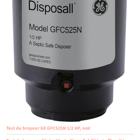
Test du broyeur GE GFC525N 1/2 HP, noir