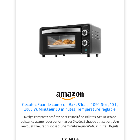
réglable jusqu'à 240°C et minuterie
avec revêtement en acier
jusqu'à 120 minutes REPARABILITE
inoxydable, pour un look très
15 ANS AU JUSTE PRIX : engagement
moderne ! ACCESSOIRES inclus :
de réparabilité 15 ans au juste prix
grille réversible.
grâce à notre réseau de 6200
réparateurs dans le monde, pour
contribuer à la protection de
l’environnement et à la réduction
des déchets DESIGN ELEGANT : un
mini four moderne avec une touche
vintage et des finitions chromées
qui s'intègre parfaitement dans
toutes les cuisines ACCESSOIRES
INCLUS : grille réversible, réglable
sur 6 hauteurs pour faciliter la
cuisson et la rendre plus précise, et
plaque de cuisson antiadhésive
Cecotec Four de comptoir Bake&Toast 1090 Noir, 10 L,
1000 W, Minuteur 60 minutes, Température réglable
jusqu'à 230ºC, plaque de cuisson, grille et une poignée
Design compact : profitez de sa capacité de 10 litres. Ses 1000 W de
avec des pinces.
puissance assurent des performances élevées à chaque utilisation. Vous
marquez l'heure : dispose d'une minuterie jusqu'à 60 minutes. Régule
la température : température réglable jusqu'à 230 °C pour que vous
choisissiez celle qui convient le mieux à vos recettes et aliments. Le
32,90 €