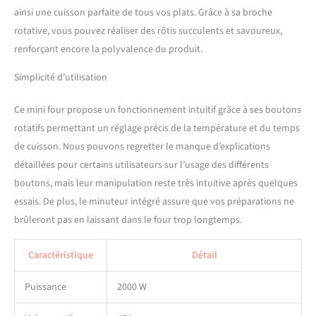
poignée en acier inox, la
ainsi une cuisson parfaite de tous vos plats. Grâce à sa broche
minuterie de 60 min et la
rotative, vous pouvez réaliser des rôtis succulents et savoureux,
mise à la terre, ce mini four
grill offre une utilisation
renforçant encore la polyvalence du produit.
fiable, confortable et
Simplicité d’utilisation
sécurisée
Ce mini four propose un fonctionnement intuitif grâce à ses boutons
rotatifs permettant un réglage précis de la température et du temps
de cuisson. Nous pouvons regretter le manque d’explications
détaillées pour certains utilisateurs sur l’usage des différents
boutons, mais leur manipulation reste très intuitive après quelques
essais. De plus, le minuteur intégré assure que vos préparations ne
brûleront pas en laissant dans le four trop longtemps.
Caractéristique
Détail
Puissance
2000 W