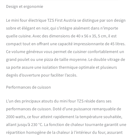
QUOTIDIEN : Avec 2000 W et
Design et ergonomie
jusqu’à 230 °C, ses 6 modes
de chauffe assurent une
Le mini four électrique TZS First Austria se distingue par son design
cuisson rapide et homogène
sobre et élégant en noir, qui s’intègre aisément dans n’importe
adaptée à toutes les recettes
ACCESSOIRES INCLUS AVEC
quelle cuisine. Avec des dimensions de 40 x 56 x 35, 5 cm, il est
X-COATING : Équipé de
compact tout en offrant une capacité impressionnante de 45 litres.
plaque, grille, tournebroche
Ce volume généreux vous permet de cuisiner confortablement un
et ramasse-miettes – son
grand poulet ou une pizza de taille moyenne. Le double vitrage de
revêtement spécial facilite
le nettoyage et prolonge la
sa porte assure une isolation thermique optimale et plusieurs
durée d’utilisation AIR
degrés d’ouverture pour faciliter l’accès.
CHAUD ET CUISSON À LA
BROCHE : La ventilation
Performances de cuisson
répartit l’air uniformément
pour des plats croustillants,
L’un des principaux atouts du mini four TZS réside dans ses
tandis que la broche
performances de cuisson. Doté d’une puissance remarquable de
rotative assure une cuisson
2000 watts, ce four atteint rapidement la température souhaitée,
régulière et savoureuse
SÉCURITÉ ET CONFORT
allant jusqu’à 230 °C. La fonction de chaleur tournante garantit une
GARANTIS : Grâce à la
répartition homogène de la chaleur à l’intérieur du four, assurant