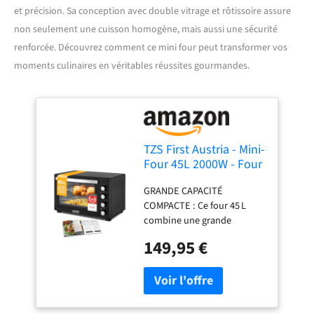
et précision. Sa conception avec double vitrage et rôtissoire assure
non seulement une cuisson homogène, mais aussi une sécurité
renforcée. Découvrez comment ce mini four peut transformer vos
moments culinaires en véritables réussites gourmandes.
TZS First Austria - Mini-
Four 45L 2000W - Four
à pizza avec
GRANDE CAPACITÉ
température jusqu'à
COMPACTE : Ce four 45 L
230°C et revêtement
combine une grande
antiadhésif - Avec
polyvalence de cuisson avec
minuteur de 60 min, 4
149,95 €
un design peu encombrant –
hauteurs d'insertion,
idéal pour repas complets,
plaque, grille &
grandes plaques ou
tournebroche rotatif
plusieurs sandwichs
PUISSANT ET EFFICACE AU