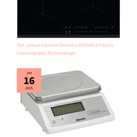
Test : plaque induction Electrolux EIV63443 à 4 foyers
Cuisine équipée
,
Électroménager
Jan
16
2025