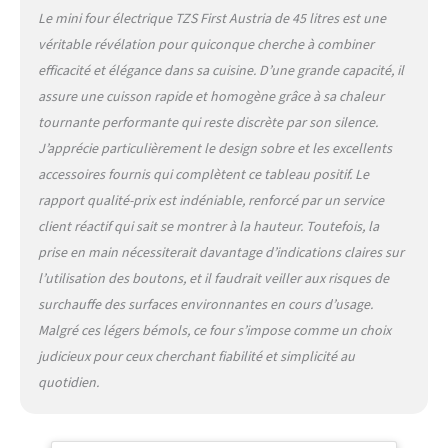
rotative assure une cuisson
Le mini four électrique TZS First Austria de 45 litres est une
régulière et savoureuse
SÉCURITÉ ET CONFORT
véritable révélation pour quiconque cherche à combiner
GARANTIS : Grâce à la
efficacité et élégance dans sa cuisine. D’une grande capacité, il
poignée en acier inox, la
assure une cuisson rapide et homogène grâce à sa chaleur
minuterie de 60 min et la
tournante performante qui reste discrète par son silence.
mise à la terre, ce mini four
J’apprécie particulièrement le design sobre et les excellents
grill offre une utilisation
fiable, confortable et
accessoires fournis qui complètent ce tableau positif. Le
sécurisée
rapport qualité-prix est indéniable, renforcé par un service
client réactif qui sait se montrer à la hauteur. Toutefois, la
prise en main nécessiterait davantage d’indications claires sur
l’utilisation des boutons, et il faudrait veiller aux risques de
surchauffe des surfaces environnantes en cours d’usage.
Malgré ces légers bémols, ce four s’impose comme un choix
judicieux pour ceux cherchant fiabilité et simplicité au
quotidien.