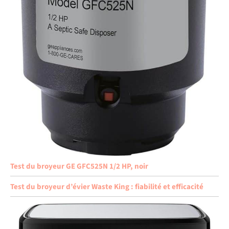
Test du broyeur GE GFC525N 1/2 HP, noir
Test du broyeur d’évier Waste King : fiabilité et efficacité