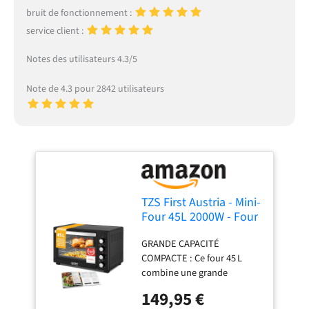
bruit de fonctionnement :
service client :
Notes des utilisateurs 4.3/5
Note de 4.3 pour 2842 utilisateurs
TZS First Austria - Mini-
Four 45L 2000W - Four
à pizza avec
GRANDE CAPACITÉ
température jusqu'à
COMPACTE : Ce four 45 L
230°C et revêtement
combine une grande
antiadhésif - Avec
polyvalence de cuisson avec
minuteur de 60 min, 4
149,95 €
un design peu encombrant –
hauteurs d'insertion,