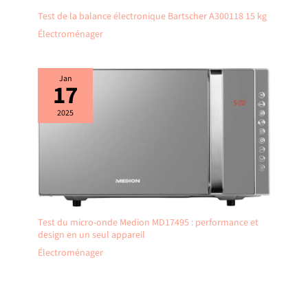
Test de la balance électronique Bartscher A300118 15 kg
Électroménager
Jan
17
2025
Test du micro-onde Medion MD17495 : performance et
design en un seul appareil
Électroménager