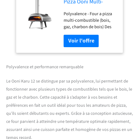
Pizza Ooni Multi-
Combustible
Polyvalence - Four a pizza
Bois/Charbon avec
multi-combustible (bois,
Option Gaz – Four a
gaz, charbon de bois) Des
Pizza Gaz – Cuisson
pizzas rapidement -
sur Pierre en 60
Atteignant 500 °C en 20
Secondes –
minutes, le four Karu 12
Authentique Pizza
permet de préparer faire
cuire à la flamme des pizzas
de 30 centimètres aux bases
Polyvalence et performance remarquable
croustillantes en 60
secondes chrono. Mix &
Le Ooni Karu 12 se distingue par sa polyvalence, lui permettant de
match - Pour une saveur
fonctionner avec plusieurs types de combustibles tels que le bois, le
incomparable, cuisinez avec
gaz et le charbon. Cette capacité à s’adapter à vos besoins et
du bois ou du charbon de
bois dès sa sortie de boîte
préférences en fait un outil idéal pour tous les amateurs de pizza,
ou optez pour la commodité
qu’ils soient débutants ou experts. Grâce à sa conception astucieuse,
du gaz en utilisant le brûleur
ce four parvient à atteindre une température optimale rapidement,
à gaz Ooni Karu 12. Brûleur à
assurant ainsi une cuisson parfaite et homogène de vos pizzas en un
gaz Ooni Karu 12 vendu
séparément. Ultra-portable -
temps record.