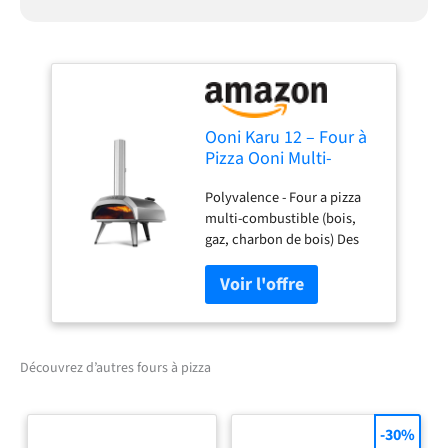
Ooni Karu 12 – Four à
Pizza Ooni Multi-
Combustible
Polyvalence - Four a pizza
Bois/Charbon avec
multi-combustible (bois,
Option Gaz – Four a
gaz, charbon de bois) Des
Pizza Gaz – Cuisson
pizzas rapidement -
sur Pierre en 60
Atteignant 500 °C en 20
Secondes –
minutes, le four Karu 12
Authentique Pizza
permet de préparer faire
cuire à la flamme des pizzas
de 30 centimètres aux bases
Découvrez d’autres fours à pizza
croustillantes en 60
secondes chrono. Mix &
match - Pour une saveur
-30%