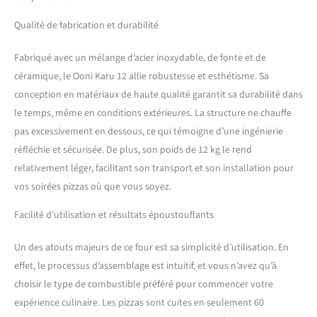
Conçu pour l'aventure, le
Qualité de fabrication et durabilité
Karu 12 est un four à pizza
compact pesant seulement
10 kg qui peut être utilisé
Fabriqué avec un mélange d’acier inoxydable, de fonte et de
dans votre jardin ou dans
céramique, le Ooni Karu 12 allie robustesse et esthétisme. Sa
les grands espaces. Le four à
conception en matériaux de haute qualité garantit sa durabilité dans
pizza Ooni,
le temps, même en conditions extérieures. La structure ne chauffe
l’incontournable pour des
pizzas parfaites ! Que vous
pas excessivement en dessous, ce qui témoigne d’une ingénierie
cherchiez un four à pizza
réfléchie et sécurisée. De plus, son poids de 12 kg le rend
bois, un four à pizza gaz ou
relativement léger, facilitant son transport et son installation pour
un pizza oven, Ooni propose
vos soirées pizzas où que vous soyez.
des modèles performants et
polyvalents. Cuisinez pizzas,
Facilité d’utilisation et résultats époustouflants
steaks, pains et plus en 60
sec!
Un des atouts majeurs de ce four est sa simplicité d’utilisation. En
effet, le processus d’assemblage est intuitif, et vous n’avez qu’à
choisir le type de combustible préféré pour commencer votre
expérience culinaire. Les pizzas sont cuites en seulement 60