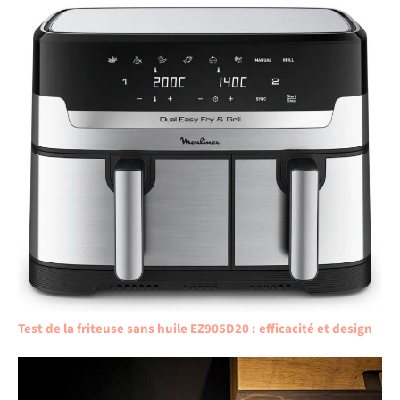
Test de la friteuse sans huile EZ905D20 : efficacité et design