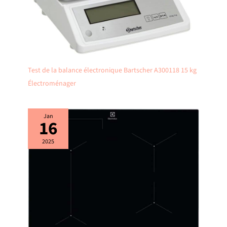
Test de la balance électronique Bartscher A300118 15 kg
Électroménager
Jan
16
2025