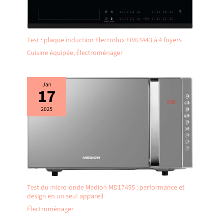
Test : plaque induction Electrolux EIV63443 à 4 foyers
Cuisine équipée
,
Électroménager
Jan
17
2025
Test du micro-onde Medion MD17495 : performance et
design en un seul appareil
Électroménager