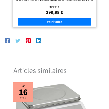
°C et une double zone de chauffe pour obtenir de délicieuses pizzas
349,99 €
comme au restaurant CUISSON ULTRA RAPIDE: Vos pizzas en moins de
3 minutes pour enchaîner les cuissons et partager de délicieuses pizza
299,99 €
party en famille ou entre amis DES PIZZAS... ET BIEN PLUS: Les 4
niveaux de température (de 250 à 400 °C) permettent une grande variété
de recettes : pizzas du monde, foccacias, pitas, pains, tartes, cookies...
Découvrez toutes les possibilités sur l'application de recettes gratuites
MyTefal PELLE A PIZZA INCLUSE: Pelle à pizza en acier inoxydable
pliable pour manier et servir facilement votre pizza de 30cm de
diamètre, et vivre la vraie expérience de pizzaiolo chez vous
INSTALLATION FACILE: Branchez simplement votre four à l'extérieur et
laissez-le préchauffer pendant 15 min. L'indicateur lumineux vous
montre quand la bonne température est atteinte pour enfourner votre
pizza REPARABILITE LONGUE DUREE: Faites réparer votre produit
pendant 15 ans au juste prix par notre réseau de 6 200 centres de
réparation
Articles similaires
Jan
16
2025