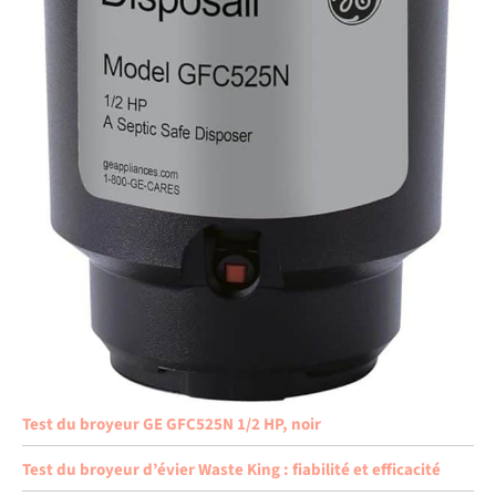
Test du broyeur GE GFC525N 1/2 HP, noir
Test du broyeur d’évier Waste King : fiabilité et efficacité