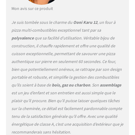
compact pesant seulement
10 kg qui peut être utilisé
Mon avis sur ce produit
dans votre jardin ou dans
les grands espaces. Le four à
Je suis tombée sous le charme du
Ooni Karu 12
, un four à
pizza Ooni,
pizza multi-combustibles exceptionnel tant par sa
l’incontournable pour des
polyvalence
que sa facilité d’utilisation. Véritable bijou de
pizzas parfaites ! Que vous
cherchiez un four à pizza
construction, il chauffe rapidement et offre une qualité de
bois, un four à pizza gaz ou
cuisson exceptionnelle, permettant de savourer une pizza
un pizza oven, Ooni propose
authentique sur pierre en seulement 60 secondes. Ce four,
des modèles performants et
bien que potentiellement onéreux, se rattrape par son design
polyvalents. Cuisinez pizzas,
steaks, pains et plus en 60
portable et robuste, et simplifie la gestion des combustibles
sec!
qu’ils soient à base de
bois, gaz ou charbon
. Son
assemblage
est un jeu d’enfant et son entretien est aussi simple que le
plaisir qu’il procure. Bien qu’il puisse laisser quelques tâches
sur la cheminée, ce détail est facilement pardonnable compte
tenu de la satisfaction générale qu’il offre. Avec une qualité
énergétique de classe A, c’est une acquisition d’extérieur que je
recommanderais sans hésitation.