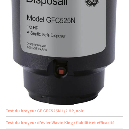
Test du broyeur GE GFC525N 1/2 HP, noir
Test du broyeur d’évier Waste King : fiabilité et efficacité