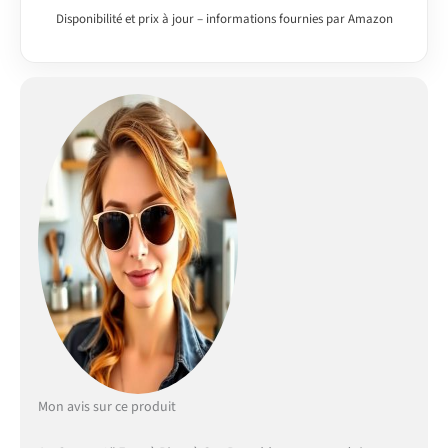
amoureux de la cuisine
Disponibilité et prix à jour – informations fournies par Amazon
italienne Polyvalence
Exceptionnelle : En plus
des pizzas, ce four
excelle dans la cuisson
du pain, le grill des
légumes et de la viande,
rehaussant chaque
repas. Parfait pour une
Utilisation en Plein Air :
Notre four à pizza à gaz
est un incontournable
pour votre cuisine
extérieure ou votre
patio, idéal pour des
soirées sociales en plein
air Sécurité Alimentaire
Assurée : Notre Four à
Pizza à Gaz Cozze
Mon avis sur ce produit
respecte les normes
LFGB, garantissant la