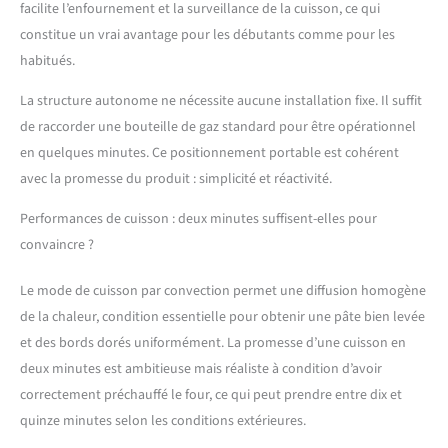
sociales en plein air
facilite l’enfournement et la surveillance de la cuisson, ce qui
Sécurité Alimentaire
constitue un vrai avantage pour les débutants comme pour les
Assurée : Notre Four à
habitués.
Pizza à Gaz Cozze respecte
les normes LFGB,
La structure autonome ne nécessite aucune installation fixe. Il suffit
garantissant la meilleure
de raccorder une bouteille de gaz standard pour être opérationnel
qualité et sécurité dans la
en quelques minutes. Ce positionnement portable est cohérent
préparation des aliments.
Conception Pratique :
avec la promesse du produit : simplicité et réactivité.
Notre four à pizza se
distingue par ses
Performances de cuisson : deux minutes suffisent-elles pour
dimensions compactes de
convaincre ?
53 x 53 x 29 cm, une
puissance efficace de 5,0
Le mode de cuisson par convection permet une diffusion homogène
kW avec du gaz à 30 mbar,
de la chaleur, condition essentielle pour obtenir une pâte bien levée
et il est doté d'un
allumage électrique
et des bords dorés uniformément. La promesse d’une cuisson en
pratique fonctionnant
deux minutes est ambitieuse mais réaliste à condition d’avoir
avec une pile AA (pile non
correctement préchauffé le four, ce qui peut prendre entre dix et
incluse).
quinze minutes selon les conditions extérieures.