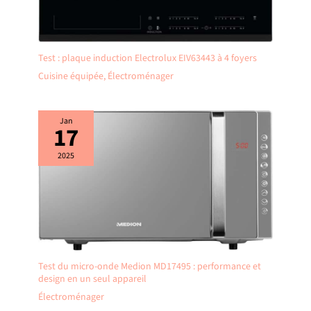
Test : plaque induction Electrolux EIV63443 à 4 foyers
Cuisine équipée
,
Électroménager
Jan
17
2025
Test du micro-onde Medion MD17495 : performance et
design en un seul appareil
Électroménager