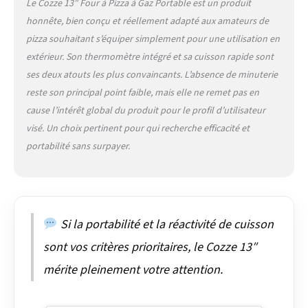
Le Cozze 13″ Four à Pizza à Gaz Portable est un produit
meilleure qualité et
honnête, bien conçu et réellement adapté aux amateurs de
sécurité dans la
préparation des
pizza souhaitant s’équiper simplement pour une utilisation en
aliments. Conception
extérieur. Son thermomètre intégré et sa cuisson rapide sont
Pratique : Notre four à
ses deux atouts les plus convaincants. L’absence de minuterie
pizza se distingue par
reste son principal point faible, mais elle ne remet pas en
ses dimensions
compactes de 53 x 53 x
cause l’intérêt global du produit pour le profil d’utilisateur
29 cm, une puissance
visé. Un choix pertinent pour qui recherche efficacité et
efficace de 5,0 kW avec
portabilité sans surpayer.
du gaz à 30 mbar, et il
est doté d'un allumage
électrique pratique
fonctionnant avec une
pile AA (pile non
Si la portabilité et la réactivité de cuisson
incluse).
sont vos critères prioritaires, le Cozze 13″
mérite pleinement votre attention.