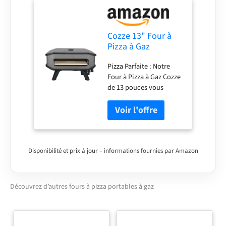
Cozze 13" Four à
Pizza à Gaz
Portable avec
Pizza Parfaite : Notre
Thermomètre
Four à Pizza à Gaz Cozze
Intégré - Cuisson
de 13 pouces vous
Parfaite, Black
assure une pizza
parfaitement
croustillante en
quelques minutes.
Parfait pour les
amoureux de la cuisine
Disponibilité et prix à jour – informations fournies par Amazon
italienne Polyvalence
Exceptionnelle : En plus
des pizzas, ce four
Découvrez d’autres fours à pizza portables à gaz
excelle dans la cuisson
du pain, le grill des
légumes et de la viande,
rehaussant chaque