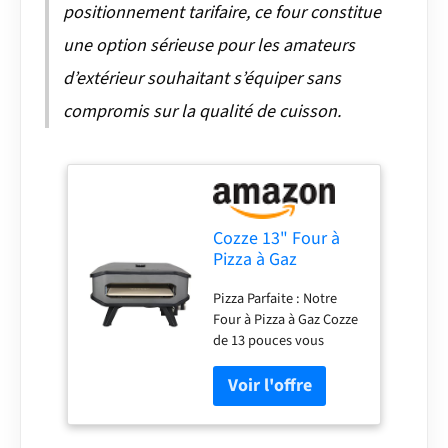
positionnement tarifaire, ce four constitue
une option sérieuse pour les amateurs
d’extérieur souhaitant s’équiper sans
compromis sur la qualité de cuisson.
Cozze 13" Four à
Pizza à Gaz
Portable avec
Pizza Parfaite : Notre
Thermomètre
Four à Pizza à Gaz Cozze
Intégré - Cuisson
de 13 pouces vous
Parfaite, Black
assure une pizza
parfaitement
croustillante en
quelques minutes.
Parfait pour les