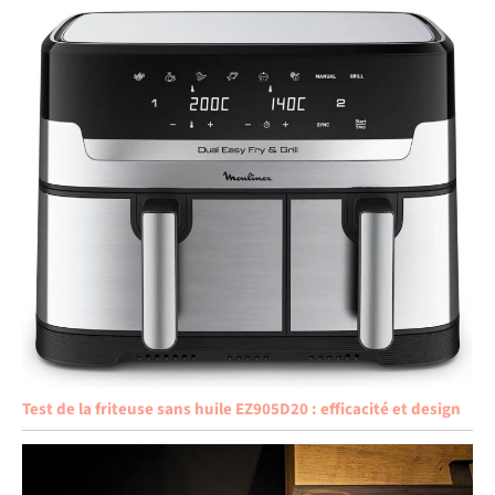
Test de la friteuse sans huile EZ905D20 : efficacité et design