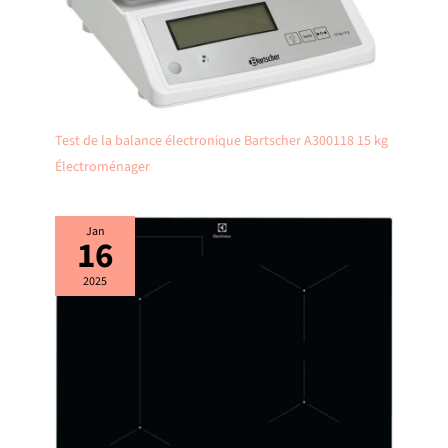
Test de la balance électronique Bartscher A300118 15 kg
Électroménager
Jan
16
2025