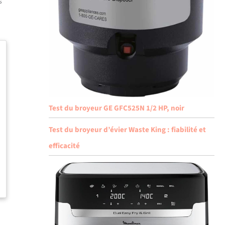
s
Test du broyeur GE GFC525N 1/2 HP, noir
Test du broyeur d’évier Waste King : fiabilité et
efficacité