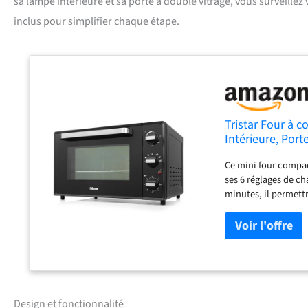
sa lampe intérieure et sa porte à double vitrage, vous surveillez
inclus pour simplifier chaque étape.
Tristar Four à c
Intérieure, Port
Accessoires inc
Ce mini four compac
ses 6 réglages de ch
minutes, il permettr
par les gâteaux, quic
poignée amovible vo
La lumière intérieur
et sa porte ne chauf
Design et fonctionnalité