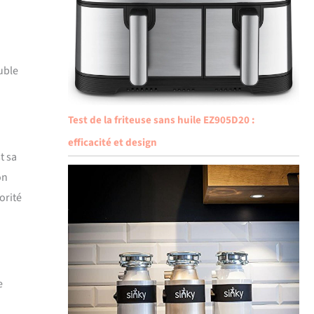
uble
Test de la friteuse sans huile EZ905D20 :
efficacité et design
t sa
on
orité
e