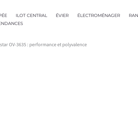
PÉE
ILOT CENTRAL
ÉVIER
ÉLECTROMÉNAGER
RAN
TENDANCES
istar OV-3635 : performance et polyvalence