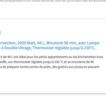
 vos préparations en toute sécurité, tout en profitant des accessoire
onvection, 2000 Watt, 48 L, Minuterie 90 min, avec Lampe
e à Double Vitrage, Thermostat réglable jusqu’à 230°C,
lus, OV-3635
t de 48 L est idéal pour les petits appartements ou les kitchenettes Avec
auffe, son thermostat réglable jusqu'à 230 °C et sa minuterie de 90
a de préparer toutes sortes de plats, des gratins aux pizzas en passant
hes et plus encore ! Il est livré avec une grille et une lèchefrite. La
us permettant de les manipuler sans vous brûler est également incluse
e vous permet de vérifier l'état de la cuisson très facilement Sa poignée
fent pas. Ses pieds antidérapants assurent sa stabilité