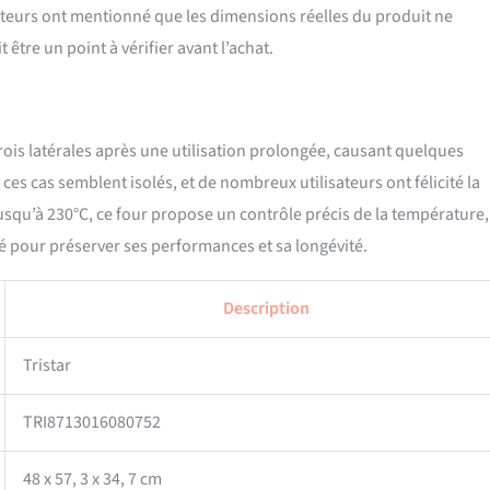
teurs ont mentionné que les dimensions réelles du produit ne
 être un point à vérifier avant l’achat.
rois latérales après une utilisation prolongée, causant quelques
es cas semblent isolés, et de nombreux utilisateurs ont félicité la
usqu’à 230°C, ce four propose un contrôle précis de la température,
llé pour préserver ses performances et sa longévité.
Description
Tristar
TRI8713016080752
48 x 57, 3 x 34, 7 cm