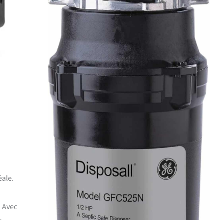
éale.
. Avec