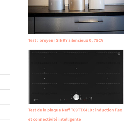
Test : broyeur SINKY silencieux 0, 75CV
Test de la plaque Neff T69TTX4L0 : induction flex
et connectivité intelligente