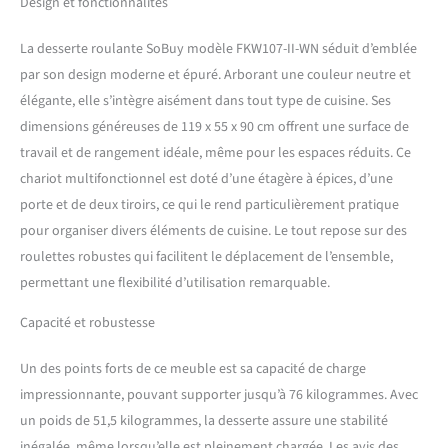
Design et fonctionnalités
rangement pour tous vos
besoins de cuisine : 3 grands
La desserte roulante SoBuy modèle FKW107-II-WN séduit d’emblée
compartiments, 1 porte et 2
par son design moderne et épuré. Arborant une couleur neutre et
tiroirs. Il y a également 3
élégante, elle s’intègre aisément dans tout type de cuisine. Ses
compartiments ouverts
derrière le chariot de
dimensions généreuses de 119 x 55 x 90 cm offrent une surface de
cuisine. Grâce aux spaces
travail et de rangement idéale, même pour les espaces réduits. Ce
extra larges, tous vos pots à
chariot multifonctionnel est doté d’une étagère à épices, d’une
épices sont garantis pour
porte et de deux tiroirs, ce qui le rend particulièrement pratique
s'adapter. Toutes les 4
roulettes pivotent en
pour organiser divers éléments de cuisine. Le tout repose sur des
plastique fonctionnent bien
roulettes robustes qui facilitent le déplacement de l’ensemble,
et silencieusement.
permettant une flexibilité d’utilisation remarquable.
Matériaux : MDF classe E1,
plateau de table en bois
Capacité et robustesse
d'hévéa. Dimension(LxPxH):
119 x 55 x 90 cm. Plan de
Un des points forts de ce meuble est sa capacité de charge
travail : 55 x 119 cm.
impressionnante, pouvant supporter jusqu’à 76 kilogrammes. Avec
Capacité de charge jusqu'à
75 kg. Livraison en deux
un poids de 51,5 kilogrammes, la desserte assure une stabilité
colis : colis A et colis B. Avec
inégalée, même lorsqu’elle est pleinement chargée. Les avis des