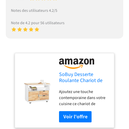
Notes des utilisateurs 4.2/5
Note de 4.2 pour 56 utilisateurs
SoBuy Desserte
Roulante Chariot de
Cuisine Meuble de
Ajoutez une touche
Rangement à roulettes
contemporaine dans votre
Chariot de Service
cuisine ce chariot de
Buffet
rangement. Il vous offre de
Multifonctionnel avec
grand espace de rangement
Etagère à Epices, 1
pour divers ustensiles dans
Porte et 2 tiroirs,
la cuisine, à la salle a
119x55x90 cm,