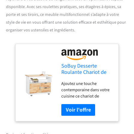
disponible. Avec ses roulettes pratiques, ses étagères à épices, sa
porte et ses tiroirs, ce meuble multifonctionnel s’adapte à votre
style de vie en vous offrant une solution efficace et esthétique pour
organiser vos ustensiles et ingrédients.
SoBuy Desserte
Roulante Chariot de
Cuisine Meuble de
Ajoutez une touche
Rangement à roulettes
contemporaine dans votre
Chariot de Service
cuisine ce chariot de
Buffet
rangement. Il vous offre de
Multifonctionnel avec
grand espace de rangement
Etagère à Epices, 1
pour divers ustensiles dans
Porte et 2 tiroirs,
la cuisine, à la salle a
119x55x90 cm,
manger, etc. Le chariot a
FKW107-II-WN
une variété d'options de