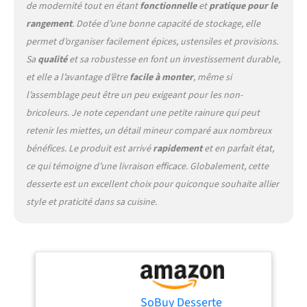
de modernité tout en étant
fonctionnelle
et
pratique pour le
75 kg. Livraison en deux
colis : colis A et colis B. Avec
rangement
. Dotée d’une bonne capacité de stockage, elle
la Facture. La commande
permet d’organiser facilement épices, ustensiles et provisions.
passée avant le 14H00, sera
Sa
qualité
et sa robustesse en font un investissement durable,
expédiée le jour même.
et elle a l’avantage d’être
facile à monter
, même si
l’assemblage peut être un peu exigeant pour les non-
bricoleurs. Je note cependant une petite rainure qui peut
retenir les miettes, un détail mineur comparé aux nombreux
bénéfices. Le produit est arrivé
rapidement
et en parfait état,
ce qui témoigne d’une livraison efficace. Globalement, cette
desserte est un excellent choix pour quiconque souhaite allier
style et praticité dans sa cuisine.
SoBuy Desserte