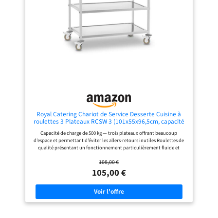
retrouver avec des miettes de
brioches éparpillées partout dans le
lit [Apperitifs, desserts et
champagnes] Commencez la fête
avec tout ce dont vous avez besoin
sur ce chariot ! Avec 3 grandes
étagères, un cadre en fer robuste de
25 x 25 mm et une capacité de
charge maximale de 60 kg, il y a
suffisamment de place pour tout [Ce
que vous obtenez] Un chariot de
cuisine fabriqué en panneaux
d’aggloméré robustes avec cadre en
acier solide. Laissez ce chariot vous
aider dans la cuisine !
Royal Catering Chariot de Service Desserte Cuisine à
roulettes 3 Plateaux RCSW 3 (101x55x96,5cm, capacité
de Charge 480 kg, épaisseur des étagères 3cm)
Capacité de charge de 500 kg — trois plateaux offrant beaucoup
d’espace et permettant d’éviter les allers-retours inutiles Roulettes de
qualité présentant un fonctionnement particulièrement fluide et
silencieux, qui absorbent les vibrations Tapis antivibrations en
108,00 €
caoutchouc posés sous les plateaux Structure robuste en acier
inoxydable — facile d’entretien Roulettes pivotantes offrant une
105,00 €
grande mobilité et 4 freins garantissant une immobilisation fiable