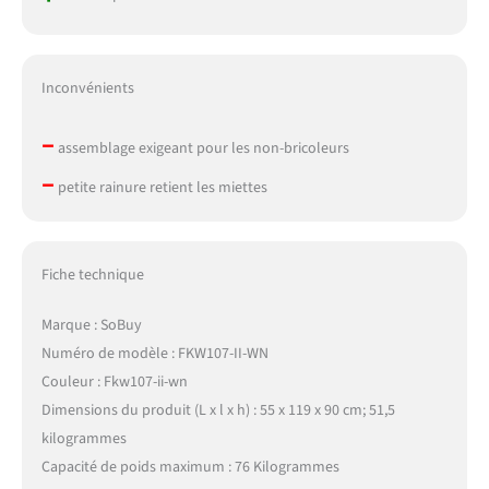
Inconvénients
–
assemblage exigeant pour les non-bricoleurs
–
petite rainure retient les miettes
Fiche technique
Marque : SoBuy
Numéro de modèle : FKW107-II-WN
Couleur : Fkw107-ii-wn
Dimensions du produit (L x l x h) : 55 x 119 x 90 cm; 51,5
kilogrammes
Capacité de poids maximum : 76 Kilogrammes