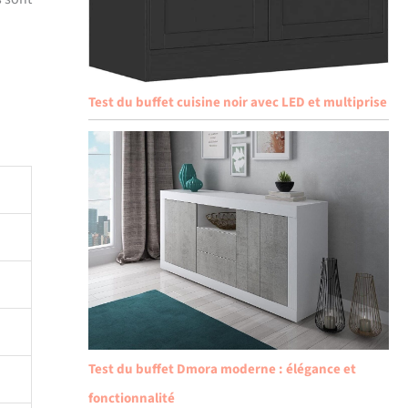
Test du buffet cuisine noir avec LED et multiprise
Test du buffet Dmora moderne : élégance et
fonctionnalité