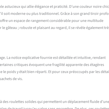
 peinture en aérosol, la surface est plate, a une certaine résistance à
 astucieux qui allie élégance et praticité. D’une couleur noire chic
tures élevées.
u’il soit moderne ou plus traditionnel. Grâce à son grand tiroir prof
le offre un espace de rangement considérable pour une multitude
r le gâteau ; robuste et plaisant au regard, il se révèle également trè
ge. La notice explicative fournie est détaillée et intuitive, rendant
rtaines critiques évoquent une fragilité apparente des étagères
 le poids y était bien réparti. Et pour ceux préoccupés par les détail
achets de vis.
e à des roulettes solides qui permettent un déplacement fluide d’un
 plan de travail jusqu’au salon sans encombre. De plus, ces roulette