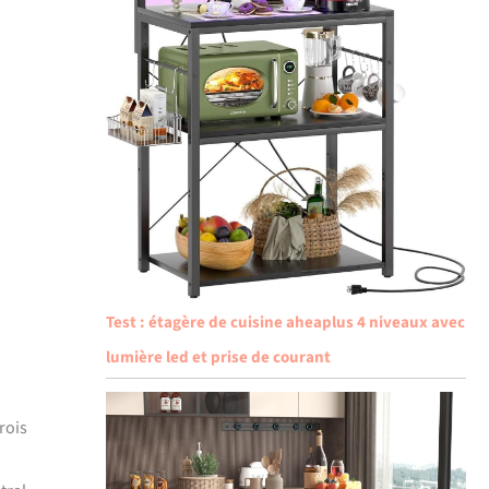
Test : étagère de cuisine aheaplus 4 niveaux avec
lumière led et prise de courant
rois