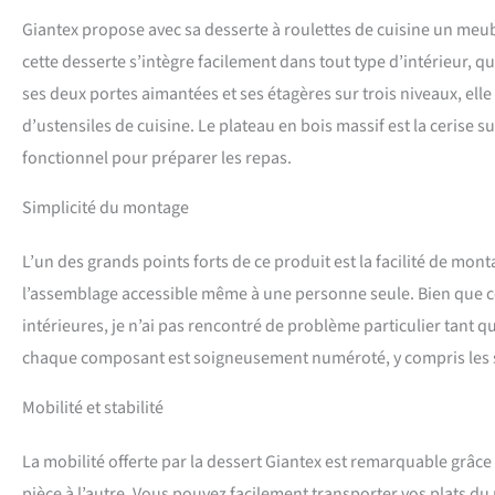
est recouverte d’une
Giantex propose avec sa desserte à roulettes de cuisine un meuble
l’eau et aux tempéra
cette desserte s’intègre facilement dans tout type d’intérieur, q
ses deux portes aimantées et ses étagères sur trois niveaux, el
d’ustensiles de cuisine. Le plateau en bois massif est la cerise su
fonctionnel pour préparer les repas.
Simplicité du montage
L’un des grands points forts de ce produit est la facilité de monta
l’assemblage accessible même à une personne seule. Bien que ce
intérieures, je n’ai pas rencontré de problème particulier tant que
chaque composant est soigneusement numéroté, y compris les s
Mobilité et stabilité
La mobilité offerte par la dessert Giantex est remarquable grâc
pièce à l’autre. Vous pouvez facilement transporter vos plats du