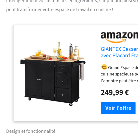
intelligemment vos ustensiles et ingrédients, simplifiant ainsi 
peut transformer votre espace de travail en cuisine !
GIANTEX Dessert
avec Placard Éta
avec Grand Tiro
Grand Espace de 
cuisine spacieuse pe
l'armoire peut être 
grand plan de trava
249,99 €
épices facilement. C
KG.
4 Roulettes 
peuvent conduire à 
sensible. 2 d’entre 
glissement acciden
particules, cette de
Design et fonctionnalité
résistante à l’usure