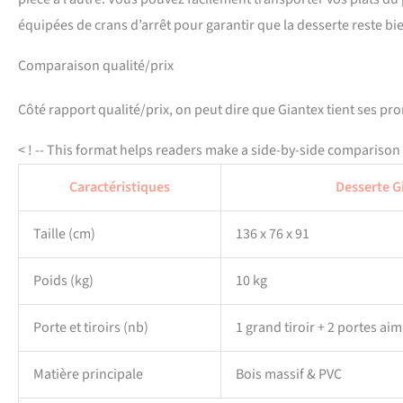
équipées de crans d’arrêt pour garantir que la desserte reste bie
Comparaison qualité/prix
Côté rapport qualité/prix, on peut dire que Giantex tient ses p
< ! -- This format helps readers make a side-by-side comparison e
Caractéristiques
Desserte G
Taille (cm)
136 x 76 x 91
Poids (kg)
10 kg
Porte et tiroirs (nb)
1 grand tiroir + 2 portes ai
Matière principale
Bois massif & PVC