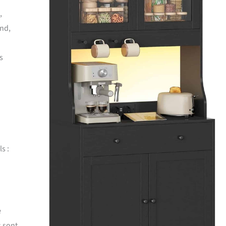
,
ond,
s
s :
e
s sont