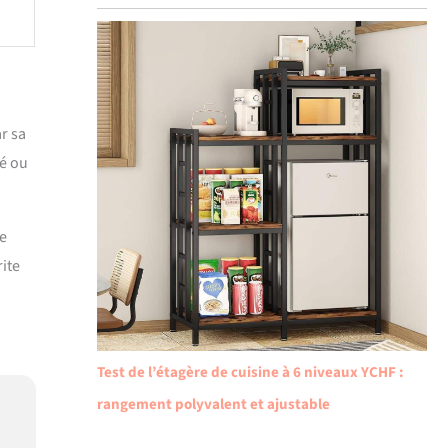
r sa
té ou
de
ite
Test de l’étagère de cuisine à 6 niveaux YCHF :
rangement polyvalent et ajustable