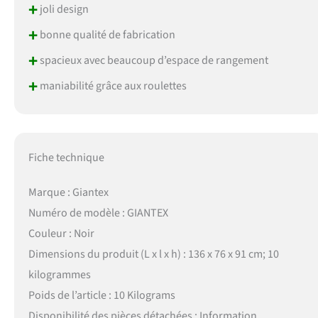
+
joli design
+
bonne qualité de fabrication
+
spacieux avec beaucoup d’espace de rangement
+
maniabilité grâce aux roulettes
Fiche technique
Marque : Giantex
Numéro de modèle : GIANTEX
Couleur : Noir
Dimensions du produit (L x l x h) : 136 x 76 x 91 cm; 10
kilogrammes
Poids de l’article : 10 Kilograms
Disponibilité des pièces détachées : Information