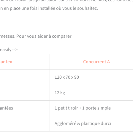
n en place une fois installée où vous le souhaitez.
romesses. Pour vous aider à comparer :
asily -->
iantex
Concurrent A
120 x 70 x 90
12 kg
mantées
1 petit tiroir + 1 porte simple
Aggloméré & plastique durci