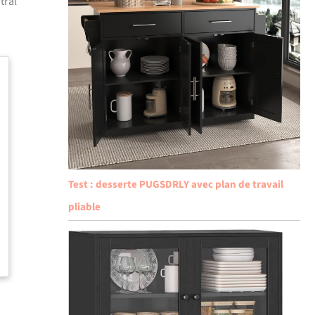
tral
Test : desserte PUGSDRLY avec plan de travail
pliable