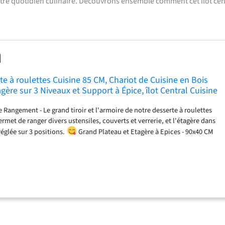
votre quotidien culinaire. Découvrons ensemble comment cet îlot cen
e à roulettes Cuisine 85 CM, Chariot de Cuisine en Bois
gère sur 3 Niveaux et Support à Épice, îlot Central Cuisine
ir et Planche
Rangement - Le grand tiroir et l'armoire de notre desserte à roulettes
rmet de ranger divers ustensiles, couverts et verrerie, et l'étagère dans
réglée sur 3 positions.
Grand Plateau et Etagère à Epices - 90x40 CM
il charge maximal 50 KG et une étagère à épices pour ranger des pots à
apacité de charge de îlot central cuisine : tiroir 10 KG, chaque étagère 10
Flexible - Le chariot de cuisine est équipé de 4 roues universelles qui
360 degrés, vitesse rapide, direction de conduite complète et conduite
elles ont des fonctions de freinage pour empêcher efficacement le
tel.
Matériaux de Haute qualité - Fabriqué en MDF et Panneaux de
sserte de cuisine a une construction solide et une surface lisse et
.
Facile à Nettoyer et à Entretenir - La surface du desserte de cuisine