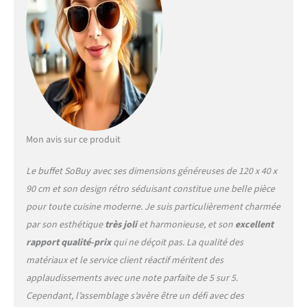
petits fours – gain de place
garanti [PORTES VITRÉES
AVEC RANGE-BOUTEILLES
ÉLÉGANT]: Derrière les
portes en verre se cache un
range-bouteilles pouvant
contenir jusqu’à 8 bouteilles
– décoratif et pratique
[ADAPTÉ À TOUS LES
STYLES D’INTÉRIEUR]:
Mon avis sur ce produit
Parfait comme meuble de
rangement dans la cuisine,
Le buffet SoBuy avec ses dimensions généreuses de 120 x 40 x
le salon ou l’entrée –
90 cm et son design rétro séduisant constitue une belle pièce
s’harmonise avec les décors
modernes ou rétro
pour toute cuisine moderne. Je suis particulièrement charmée
par son esthétique
très joli
et harmonieuse, et son
excellent
rapport qualité-prix
qui ne déçoit pas. La qualité des
matériaux et le service client réactif méritent des
applaudissements avec une note parfaite de 5 sur 5.
Cependant, l’assemblage s’avère être un défi avec des