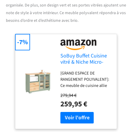
organisée. De plus, son design vert et ses portes vitrées ajoutent une
note de style à votre intérieur. Ce meuble polyvalent répondra à vos
besoins d’ordre et d’esthétisme avec brio.
-7%
SoBuy Buffet Cuisine
vitré & Niche Micro-
Ondes, 120x90x40cm,
[GRAND ESPACE DE
pour Cuisine
RANGEMENT POLYVALENT]:
Ce meuble de cuisine allie
buffet, étagères ouvertes et
279,94 €
tiroirs – idéal pour la
259,95 €
vaisselle, les verres et les
ustensiles [PLATEAU EN
BOIS DE CAOUTCHOUC
MASSIF]: Le plan de travail
de 120 cm en bois massif est