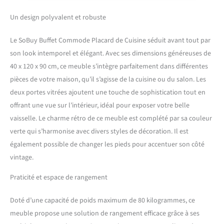
parfait pour cuisiner,
décorer ou servir – résistant
Un design polyvalent et robuste
et facile d’entretien [NICHE
POUR MICRO-ONDES
Le SoBuy Buffet Commode Placard de Cuisine séduit avant tout par
INTÉGRÉE]: L’espace latéral
son look intemporel et élégant. Avec ses dimensions généreuses de
de 50x38 cm convient aux
40 x 120 x 90 cm, ce meuble s’intègre parfaitement dans différentes
micro-ondes, cafetières ou
petits fours – gain de place
pièces de votre maison, qu’il s’agisse de la cuisine ou du salon. Les
garanti [PORTES VITRÉES
deux portes vitrées ajoutent une touche de sophistication tout en
AVEC RANGE-BOUTEILLES
offrant une vue sur l’intérieur, idéal pour exposer votre belle
ÉLÉGANT]: Derrière les
vaisselle. Le charme rétro de ce meuble est complété par sa couleur
portes en verre se cache un
range-bouteilles pouvant
verte qui s’harmonise avec divers styles de décoration. Il est
contenir jusqu’à 8 bouteilles
également possible de changer les pieds pour accentuer son côté
– décoratif et pratique
vintage.
[ADAPTÉ À TOUS LES
STYLES D’INTÉRIEUR]:
Praticité et espace de rangement
Parfait comme meuble de
rangement dans la cuisine,
Doté d’une capacité de poids maximum de 80 kilogrammes, ce
le salon ou l’entrée –
meuble propose une solution de rangement efficace grâce à ses
s’harmonise avec les décors