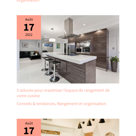
organisation
Août
17
2022
5 astuces pour maximiser l’espace de rangement de
votre cuisine
Conseils & tendances
,
Rangement et organisation
Août
17