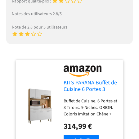
Rapport qualité-prix :
Notes des utilisateurs 2.8/5
Note de 2.8 pour 5 utilisateurs
KITS PARANA Buffet de
Cuisine 6 Portes 3
Tiroirs 9 Niches Chêne
Buffet de Cuisine. 6 Portes et
Blanc L 138.5 x195
3 Tiroirs. 9 Niches. ORION.
x38.8 cm
Coloris Imitation Chêne +
Façade Blanc Structuré.
314,99 €
Largeur 138.5 cm Hauteur
195 cm Profondeur 38.8 cm.