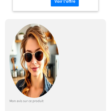
11 Niches. Glissières et
Charnières métalliques. 5
Pieds. 9 Niches
Emplacement Micro-Onde 1
Pied de Renfort Buffet de
Cuisine 6 Portes 3 Tiroirs 9
Niches Chêne Blanc L 138.5
x195 x38.8 cm
Mon avis sur ce produit