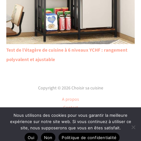
Test de l’étagère de cuisine à 6 niveaux YCHF : rangement
polyvalent et ajustable
Copyright © 2026 Choisir sa cuisine
A propos
Contact
Nous utilisons des cookies pour vous garantir la meilleure
Plan du site
expérience sur notre site web. Si vous continuez à utiliser ce
Mentions légales
site, nous supposerons que vous en êtes satisfait.
Politique de confidentialité
Oui
Non
Politique de confidentialité