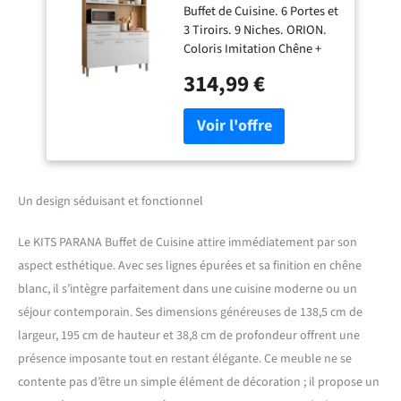
Buffet de Cuisine. 6 Portes et
Blanc L 138.5 x195
3 Tiroirs. 9 Niches. ORION.
x38.8 cm
Coloris Imitation Chêne +
Façade Blanc Structuré.
314,99 €
Largeur 138.5 cm Hauteur
195 cm Profondeur 38.8 cm.
11 Niches. Glissières et
Charnières métalliques. 5
Pieds. 9 Niches
Emplacement Micro-Onde 1
Pied de Renfort Buffet de
Un design séduisant et fonctionnel
Cuisine 6 Portes 3 Tiroirs 9
Niches Chêne Blanc L 138.5
Le KITS PARANA Buffet de Cuisine attire immédiatement par son
x195 x38.8 cm
aspect esthétique. Avec ses lignes épurées et sa finition en chêne
blanc, il s’intègre parfaitement dans une cuisine moderne ou un
séjour contemporain. Ses dimensions généreuses de 138,5 cm de
largeur, 195 cm de hauteur et 38,8 cm de profondeur offrent une
présence imposante tout en restant élégante. Ce meuble ne se
contente pas d’être un simple élément de décoration ; il propose un