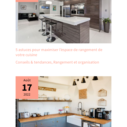
anti-basculement
Matériau de Haute
Qualité et Facile à
Installer : Le meuble
cuisine rangement est
fabriqué en bois de
haute qualité. La
surface est
imperméable et facile à
5 astuces pour maximiser l’espace de rangement de
votre cuisine
nettoyer. Le buffet sera
envoyé en 2 colis.
Conseils & tendances
,
Rangement et organisation
(Veuillez attendre que
les deux colis soient
arrivés avant de
Août
17
procéder à
l'assemblage). Les
2022
pièces numérotées et
les instructions claires
vous aident à installer le
buffet blanc facilement