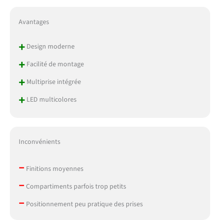
sur le plan de travail
Grande Capacité de
Charge : Chaque étagère
Avantages
du buffet cuisine peut
contenir environ 20 kg.Le
+
Design moderne
plan de travail du meuble
+
cuisine rangement peut
Facilité de montage
supporter un poids de 40
+
Multiprise intégrée
kg. Le grand tiroir d'une
capacité de charge
+
LED multicolores
d'environ 15 kg. La base
surélevée offre une
stabilité accrue. Par
sécurité, nous avons
Inconvénients
également équipé ce
FirFurd meuble de cuisine
–
de 180 cm de haut de 2
Finitions moyennes
dispositifs anti-
–
Compartiments parfois trop petits
basculement Matériau de
Haute Qualité et Facile à
–
Positionnement peu pratique des prises
Installer : Le meuble
cuisine rangement est