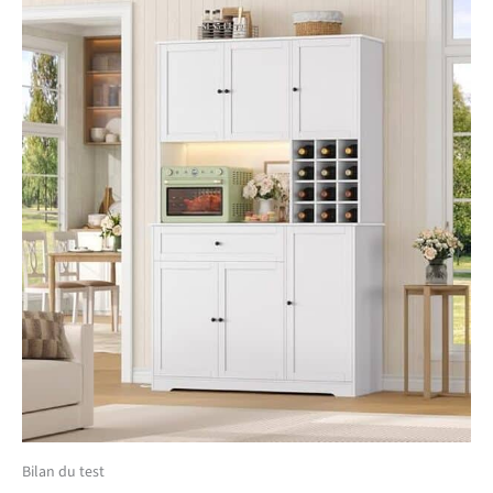
Bouteilles Amovible :
L'étagère située derrière la
porte droite de meuble
cuisine rangement sont
réglables et peut être
retirée pour accueillir des
objets de différentes
tailles. Le casier à
bouteilles peut contenir
12 bouteilles. Vous pouvez
le retirer pour libérer de
l'espace sur votre plan de
travail. FirFurd buffet salle
à manger est doté d'un
panneau au dos qui
empêche les objets de
tomber. De plus, vous
craignez pas les taches sur
les murs lorsque vous
coupez des fruits, versez
Bilan du test
du vin ou faites du café