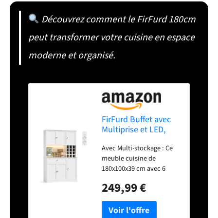
Découvrez comment le FirFurd 180cm
peut transformer votre cuisine en espace
moderne et organisé.
FirFurd Buffet avec
Multiprise et LED,
Meuble Cuisine
Avec Multi-stockage : Ce
Rangement Haut
meuble cuisine de
Blanc
180x100x39 cm avec 6
portes, 8 étagères de
249,99 €
rangement, 1 tiroir
coulissants, 1 casier à 12
bouteilles amovible et 1