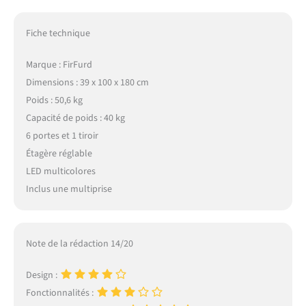
fabriqué en bois de haute
qualité. La surface est
Fiche technique
imperméable et facile à
nettoyer. Le buffet sera
Marque : FirFurd
envoyé en 2 colis.
Dimensions : 39 x 100 x 180 cm
(Veuillez attendre que les
deux colis soient arrivés
Poids : 50,6 kg
avant de procéder à
Capacité de poids : 40 kg
l'assemblage). Les pièces
6 portes et 1 tiroir
numérotées et les
Étagère réglable
instructions claires vous
aident à installer le buffet
LED multicolores
blanc facilement
Inclus une multiprise
Note de la rédaction 14/20
Design :
Fonctionnalités :