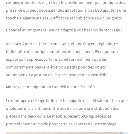
certains utilisateurs regrettent le positionnement peu pratique des
salon, à la cuisine, à la
prises, ce qui peut nécessiter des adaptations. Les LED ajoutent une
salle à manger, etc. et est
très pratique comme
touche élégante mais leur efficacité est subjective selon les goûts.
meuble de rangement,
vaisselier et bar à café, et
Capacité et rangement : est-ce adapté à vos besoins de stockage ?
etc Multiprise Multi-trous:
Dites adieu aux tracas liés
Avec ses 6 portes, 1 tiroir coulissant, et une étagère réglable, ce
à une batterie faible et à
buffet offre de multiples solutions de rangement. Bien que son
des câbles emmêlés ! Le
espace soit apprécié, certains acheteurs estiment que les
buffet cuisine est équipé
compartiments peuvent être trop petits pour des objets
d'une multiprise avec 2
USB et 2 prises. Maintient
volumineux. La gestion de l’espace reste donc essentielle.
les machines à café, les
micro-ondes, les tablettes
Montage et manipulation : un défi ou une facilité ?
et les téléphones
portables chargés. Vous
Le montage a été jugé facile par la majorité des utilisateurs, bien que
pourriez écouter de la
quelques-uns aient rencontré des défis dus à la distribution des
musique tout en
pièces dans deux colis. Le meuble, pesant 50,6 kg, nécessite
savourant votre café et
probablement une aide pour certains aspects de l’assemblage.
votre repas Cloisons
Réglables et Casier à