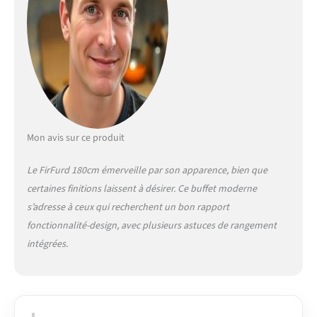
plan de travail, créant
ainsi une atmosphère
chaleureuse. La
luminosité et la couleur
des LED sont
contrôlables via
smartphone. Les
lumières changent au
rythme de la musique,
Mon avis sur ce produit
alors n'hésitez pas à
danser ! Ce buffet haut
Le FirFurd 180cm émerveille par son apparence, bien que
avec LED convient au
certaines finitions laissent à désirer. Ce buffet moderne
salon, à la cuisine, à la
salle à manger, etc. et
s’adresse à ceux qui recherchent un bon rapport
est très pratique comme
fonctionnalité-design, avec plusieurs astuces de rangement
meuble de rangement,
intégrées.
vaisselier et bar à café,
et etc Multiprise Multi-
trous: Dites adieu aux
tracas liés à une batterie
faible et à des câbles