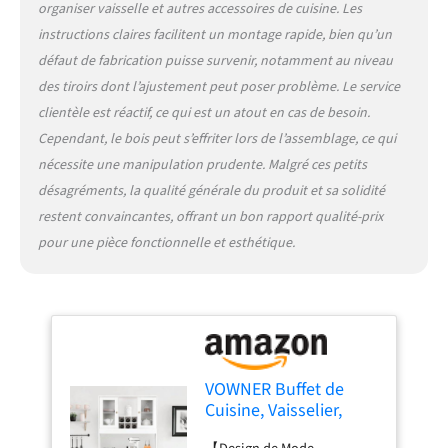
Taille du tiroir : 11,8''W x
organiser vaisselle et autres accessoires de cuisine. Les
5,5''D ; Capacité de poids
instructions claires facilitent un montage rapide, bien qu’un
maximum : plus de 250 lbs.
défaut de fabrication puisse survenir, notamment au niveau
【Artisanat de Haute
Qualité】: Construit en
des tiroirs dont l’ajustement peut poser problème. Le service
panneau MDF avec un motif
clientèle est réactif, ce qui est un atout en cas de besoin.
gaufré blanc, fort et robuste
Cependant, le bois peut s’effriter lors de l’assemblage, ce qui
avec un revêtement
nécessite une manipulation prudente. Malgré ces petits
imperméable pour un
nettoyage facile. la
désagréments, la qualité générale du produit et sa solidité
charnière améliorée est très
restent convaincantes, offrant un bon rapport qualité-prix
flexible. 【Assemblage
pour une pièce fonctionnelle et esthétique.
Facile】: Chaque panneau
et chaque pièce sont
numérotés. Veuillez suivre
les instructions de montage
pour sélectionner les pièces
correspondantes à
assembler. Note : Le Buffet
VOWNER Buffet de
de Cuisine complet est
Cuisine, Vaisselier,
expédié en 2 colis (colis A et
Armoire de Cuisine,
B), il est possible qu'ils