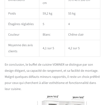
Dimensions
95 x 40 x 180 cm
cm
Poids
59,2 kg
55 kg
Étagères réglables
5
4
Couleur
Blanc
Chêne clair
Moyenne des avis
4,1 sur 5
4,2 sur 5
clients
En conclusion, le buffet de cuisine VOWNER se distingue par son
design élégant, sa capacité de rangement, et sa facilité de montage.
Malgré quelques défauts mineurs rapportés, il reste un choix préféré
pour ceux qui cherchent à allier esthétisme et fonctionnalité dans
leur cuisine.