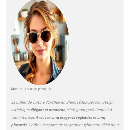
décorée dans un style
moderne ou rétro, ce
meuble garde-manger
s'adapte parfaitement et
reflète votre goût
extraordinaire ! 【Grand
Espace de Rangement】: Ce
meuble cuisine rangement
comprend 5 armoires à
portes et 3 tiroirs
coulissants, un plan de
travail central ouvert, cinq
étagères pour une
personnalisation flexible
afin de répondre à vos
Mon avis sur ce produit
besoins individuels.
【Détails des Armoires de
Le buffet de cuisine VOWNER en blanc séduit par son design
Rangement】: 39,3''W x
esthétique
élégant et moderne
, s’intégrant parfaitement à
15''D x 71,2''H (100W x 38D x
tout intérieur. Avec ses
cinq étagères réglables et cinq
181H cm), Taille du
comptoir : 38''W x 15''D,
placards
, il offre un espace de rangement généreux, idéal pour