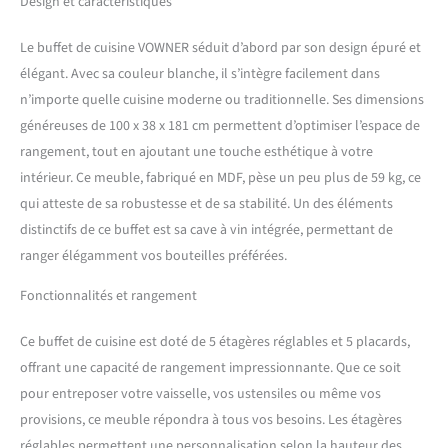
Design et caractéristiques
décorée dans un style
moderne ou rétro, ce
Le buffet de cuisine VOWNER séduit d’abord par son design épuré et
meuble garde-manger
élégant. Avec sa couleur blanche, il s’intègre facilement dans
s'adapte parfaitement et
n’importe quelle cuisine moderne ou traditionnelle. Ses dimensions
reflète votre goût
extraordinaire ! 【Grand
généreuses de 100 x 38 x 181 cm permettent d’optimiser l’espace de
Espace de Rangement】: Ce
rangement, tout en ajoutant une touche esthétique à votre
meuble cuisine rangement
intérieur. Ce meuble, fabriqué en MDF, pèse un peu plus de 59 kg, ce
comprend 5 armoires à
qui atteste de sa robustesse et de sa stabilité. Un des éléments
portes et 3 tiroirs
coulissants, un plan de
distinctifs de ce buffet est sa cave à vin intégrée, permettant de
travail central ouvert, cinq
ranger élégamment vos bouteilles préférées.
étagères pour une
personnalisation flexible
Fonctionnalités et rangement
afin de répondre à vos
besoins individuels.
Ce buffet de cuisine est doté de 5 étagères réglables et 5 placards,
【Détails des Armoires de
offrant une capacité de rangement impressionnante. Que ce soit
Rangement】: 39,3''W x
pour entreposer votre vaisselle, vos ustensiles ou même vos
15''D x 71,2''H (100W x 38D x
181H cm), Taille du
provisions, ce meuble répondra à tous vos besoins. Les étagères
comptoir : 38''W x 15''D,
réglables permettent une personnalisation selon la hauteur des