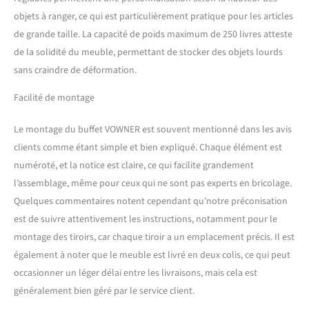
Taille du tiroir : 11,8''W x
objets à ranger, ce qui est particulièrement pratique pour les articles
5,5''D ; Capacité de poids
de grande taille. La capacité de poids maximum de 250 livres atteste
maximum : plus de 250 lbs.
【Artisanat de Haute
de la solidité du meuble, permettant de stocker des objets lourds
Qualité】: Construit en
sans craindre de déformation.
panneau MDF avec un motif
gaufré blanc, fort et robuste
Facilité de montage
avec un revêtement
imperméable pour un
Le montage du buffet VOWNER est souvent mentionné dans les avis
nettoyage facile. la
clients comme étant simple et bien expliqué. Chaque élément est
charnière améliorée est très
numéroté, et la notice est claire, ce qui facilite grandement
flexible. 【Assemblage
Facile】: Chaque panneau
l’assemblage, même pour ceux qui ne sont pas experts en bricolage.
et chaque pièce sont
Quelques commentaires notent cependant qu’notre préconisation
numérotés. Veuillez suivre
est de suivre attentivement les instructions, notamment pour le
les instructions de montage
montage des tiroirs, car chaque tiroir a un emplacement précis. Il est
pour sélectionner les pièces
correspondantes à
également à noter que le meuble est livré en deux colis, ce qui peut
assembler. Note : Le Buffet
occasionner un léger délai entre les livraisons, mais cela est
de Cuisine complet est
généralement bien géré par le service client.
expédié en 2 colis (colis A et