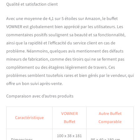
B), il est possible qu'ils
Qualité et satisfaction client
n'arrivent pas en même
temps, veuillez les
Avec une moyenne de 4,1 sur 5 étoiles sur Amazon, le buffet
assembler après avoir reçu
VOWNER est globalement bien apprécié par les utilisateurs. Les
les deux colis.
commentaires positifs soulignent sa beauté et sa fonctionnalité,
ainsi que la rapidité et l’efficacité du service client en cas de
problème. Néanmoins, quelques avis mentionnent des défauts
mineurs de fabrication, comme des tiroirs qui ne se ferment pas
complètement ou des étagères légèrement de travers. Ces
problèmes semblent toutefois rares et bien gérés par le vendeur, qui
offre un bon suivi après-vente.
Comparaison avec d’autres produits
VOWNER
Autre Buffet
Caractéristique
Buffet
Comparable
100 x 38 x 181