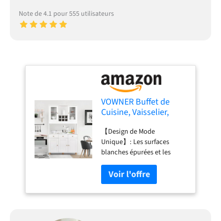
Note de 4.1 pour 555 utilisateurs
VOWNER Buffet de
Cuisine, Vaisselier,
Armoire de Cuisine,
【Design de Mode
Buffet Salon
Unique】: Les surfaces
Rangement, 5 Étagères
blanches épurées et les
Réglables, 5 Placards,
élégantes poignées dorées
100 x 38 x 181 cm, MDF
créent un meuble de cuisine
(Blanc)
autonome moderne et chic,
dégageant un air de
sophistication et d'élégance
! Que votre maison soit