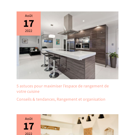
Août
17
2022
5 astuces pour maximiser l’espace de rangement de
votre cuisine
Conseils & tendances
,
Rangement et organisation
Août
17
2022