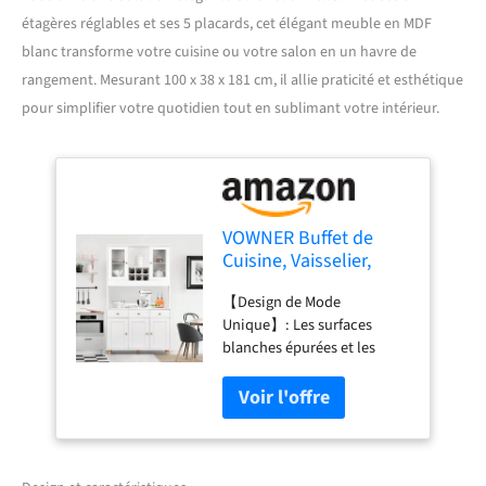
étagères réglables et ses 5 placards, cet élégant meuble en MDF
blanc transforme votre cuisine ou votre salon en un havre de
rangement. Mesurant 100 x 38 x 181 cm, il allie praticité et esthétique
pour simplifier votre quotidien tout en sublimant votre intérieur.
VOWNER Buffet de
Cuisine, Vaisselier,
Armoire de Cuisine,
【Design de Mode
Buffet Salon
Unique】: Les surfaces
Rangement, 5 Étagères
blanches épurées et les
Réglables, 5 Placards,
élégantes poignées dorées
100 x 38 x 181 cm, MDF
créent un meuble de cuisine
(Blanc)
autonome moderne et chic,
dégageant un air de
sophistication et d'élégance
! Que votre maison soit