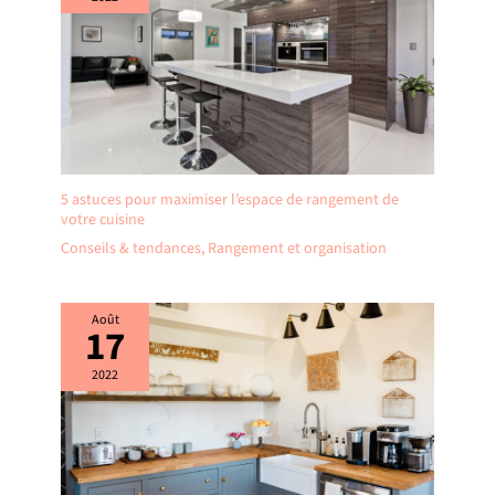
5 astuces pour maximiser l’espace de rangement de
votre cuisine
Conseils & tendances
,
Rangement et organisation
Août
17
2022