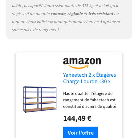
pour des livres, des pots de
faible, la capacité impressionnante de 875 kg et le fait qu’il
fleurs, des bagages, des
s’agisse d’un meuble
robuste
,
réglable
et
très résistant
en
objets ou tout ce que vous
souhaitez organiser.
font un choix judicieux pour quiconque cherche à optimiser
son espace de rangement.
Yaheetech 2 x Étagères
Charge Lourde 180 x
120 x 60 cm Clipsable
Haute qualité: l'étagère de
Résistant Capacité 875
rangement de Yaheetech est
kg Meuble de
constitué d’aciers de qualité
Rangement Garage
supérieure et de panneaux
Cuisine Chambre Bleu
144,49 €
MDF. Dimension totale: 180
x 120cm x 60cm (L xlxh)
Stable: Le meuble de