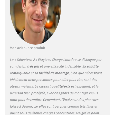
obtenir plusieurs petites
étagères. Facile à assembler
et construction sans
boulons: il est facile
d'installer les étagères de
rangement. Il vous suffit de
connecter les poutres à
l’aide des pièces de
connexion en acier fournies
Mon avis sur ce produit
sans vis, puis de poser les
panneaux MDF. Tous les
Le « Yaheetech 2 x Étagères Charge Lourde » se distingue par
montages et instructions
son design
très joli
et une efficacité indéniable. Sa
solidité
nécessaires sont
remarquable et sa
facilité de montage
, bien que nécessitant
accompagnés. Polyvalent:
l'étagere charge lourde est
idéalement deux personnes pour aller plus vite, sont des
polyvalente pour le sous-
atouts majeurs. Le rapport
qualité/prix
est excellent, et la
sol, le garage, l'atelier, le
livraison bien protégée, avec des gants de montage inclus
magasin, la maison, la
pour plus de confort. Cependant, l’épaisseur des planches
chambre à coucher, le
salon, la cuisine, etc. Vous
laisse à désirer, car elles sont perçues comme très fines et
pouvez utiliser cette étagère
plient sous de faibles charges concentrées. Malgré ce point