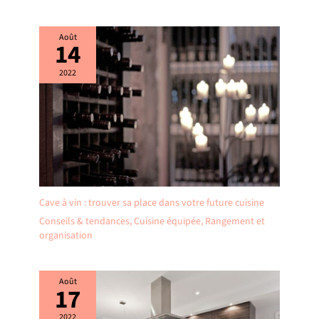
Août
14
2022
Cave à vin : trouver sa place dans votre future cuisine
Conseils & tendances
,
Cuisine équipée
,
Rangement et
organisation
Août
17
2022