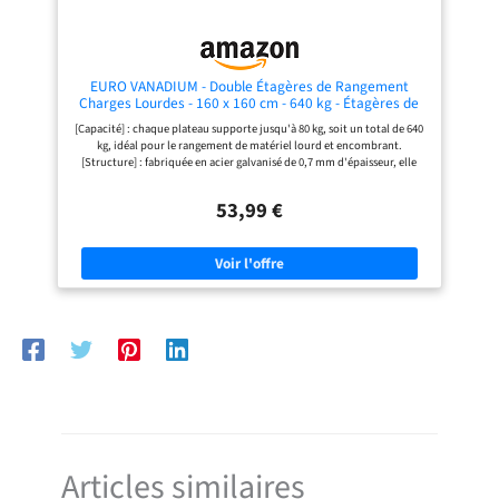
chaque étagère peut être facilement
ajustée pour une meilleure
optimisation de votre rangement.
Notre étagère de rangement est
idéale dans la cuisine ; le bureau, le
EURO VANADIUM - Double Étagères de Rangement
salon et le garage. FACILE À
Charges Lourdes - 160 x 160 cm - 640 kg - Étagères de
ASSEMBLER : Il est très simple de
Garage modulables, 4 Niveaux, 8 Plateaux - 40 cm - Gris
[Capacité] : chaque plateau supporte jusqu'à 80 kg, soit un total de 640
monter cette étagère métallique
kg, idéal pour le rangement de matériel lourd et encombrant.
sans avoir à utiliser de vis et boulons
[Structure] : fabriquée en acier galvanisé de 0,7 mm d'épaisseur, elle
grâce à son ingénieux système
garantit durabilité, stabilité et résistance à la corrosion. [Modulable] :
d'emboîtement. Le colis est livré
son système de montage par clips permet de l'adapter facilement à
avec des instructions claires et
53,99 €
votre espace, en hauteur ou en largeur. [Montage] : notice claire et
détaillées, ce qui facilite
outils inclus, pour une installation sans effort même pour les
grandement l'assemblage de
débutants. [Sécurité] : les bords recourbés des plateaux limitent les
l'étagère.
risques de blessure lors de la manipulation ou du rangement.
Articles similaires