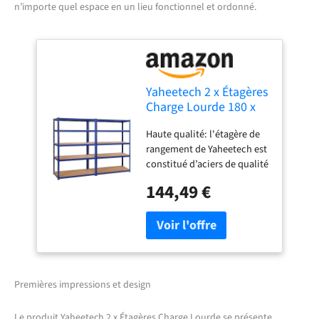
n’importe quel espace en un lieu fonctionnel et ordonné.
Yaheetech 2 x Étagères
Charge Lourde 180 x
120 x 60 cm Clipsable
Haute qualité: l'étagère de
Résistant Capacité 875
rangement de Yaheetech est
kg Meuble de
constitué d’aciers de qualité
Rangement Garage
supérieure et de panneaux
Cuisine Chambre Bleu
144,49 €
MDF. Dimension totale: 180
x 120cm x 60cm (L xlxh)
Stable: Le meuble de
rangement est suffisamment
robuste grâce à sa structure
solide offrant une capacité
élevée jusqu'à 175 kg par
Premières impressions et design
niveau. Hauteur réglable: La
hauteur de chaque niveau
Le produit Yaheetech 2 x Étagères Charge Lourde se présente