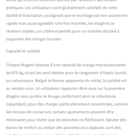
détail qui montre l’attention portée par Yaheetech aux détails
magasin, la maison, la
pratiques. Les utilisateurs sont globalement satisfaits de cette
chambre à coucher, le
salon, la cuisine, etc. Vous
facilité d’installation, soulignant que le montage est non seulement
pouvez utiliser cette étagère
rapide mais aussi agréable. Une fois montées, les étagères se
pour des livres, des pots de
révèlent stables, un critère essentiel pour un mobilier destiné à
fleurs, des bagages, des
supporter des charges lourdes.
objets ou tout ce que vous
souhaitez organiser.
Capacité et solidité
Chaque étagère dispose d’une capacité de charge impressionnante
de 875 kg, ce qui les rend idéales pour le rangement d’objets lourds
ou volumineux. Malgré la finesse apparente du métal, la solidité est
au rendez-vous. Un utilisateur rapporte s’être assis sur la première
étagère sans qu’elle ne bouge, confirmant ainsi sa robustesse.
Cependant, pour des charges particulièrement concentrées, comme
des bocaux de conserves, certains ajustements peuvent être
nécessaires pour éviter que les planches ne fléchissent. Ajouter des
barres de renfort ou utiliser des planches plus épaisses sont des