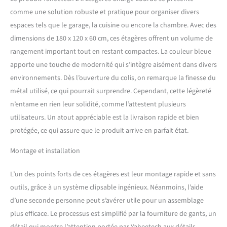
peut être ajustée pour
comme une solution robuste et pratique pour organiser divers
répondre à vos différents
espaces tels que le garage, la cuisine ou encore la chambre. Avec des
besoins. Vous pouvez
également le diviser pour
dimensions de 180 x 120 x 60 cm, ces étagères offrent un volume de
obtenir plusieurs petites
rangement important tout en restant compactes. La couleur bleue
étagères. Facile à assembler
apporte une touche de modernité qui s’intègre aisément dans divers
et construction sans
environnements. Dès l’ouverture du colis, on remarque la finesse du
boulons: il est facile
métal utilisé, ce qui pourrait surprendre. Cependant, cette légèreté
d'installer les étagères de
rangement. Il vous suffit de
n’entame en rien leur solidité, comme l’attestent plusieurs
connecter les poutres à
utilisateurs. Un atout appréciable est la livraison rapide et bien
l’aide des pièces de
protégée, ce qui assure que le produit arrive en parfait état.
connexion en acier fournies
sans vis, puis de poser les
Montage et installation
panneaux MDF. Tous les
montages et instructions
L’un des points forts de ces étagères est leur montage rapide et sans
nécessaires sont
accompagnés. Polyvalent:
outils, grâce à un système clipsable ingénieux. Néanmoins, l’aide
l'étagere charge lourde est
d’une seconde personne peut s’avérer utile pour un assemblage
polyvalente pour le sous-
plus efficace. Le processus est simplifié par la fourniture de gants, un
sol, le garage, l'atelier, le