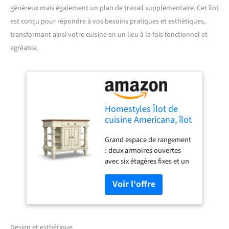
généreux mais également un plan de travail supplémentaire. Cet îlot
est conçu pour répondre à vos besoins pratiques et esthétiques,
transformant ainsi votre cuisine en un lieu à la fois fonctionnel et
agréable.
Homestyles Îlot de
cuisine Americana, îlot
de cuisine stationnaire
Grand espace de rangement
blanc cassé avec
: deux armoires ouvertes
rangement et dessus
avec six étagères fixes et un
en bois dur
tiroir central spacieux
offrent des options de
rangement polyvalentes
pour les ustensiles de
cuisine et plus encore.
Aspect vintage : la finition
Design et esthétique