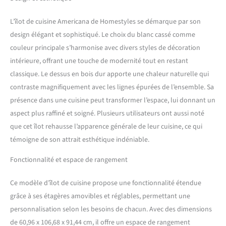
de la base blanc cassé vieilli
et le dessus fini chêne
L’îlot de cuisine Americana de Homestyles se démarque par son
créent un aspect vintage
design élégant et sophistiqué. Le choix du blanc cassé comme
vieilli et unique, ajoutant du
couleur principale s’harmonise avec divers styles de décoration
caractère à votre cuisine.
Quincaillerie en laiton
intérieure, offrant une touche de modernité tout en restant
antique : la finition en laiton
classique. Le dessus en bois dur apporte une chaleur naturelle qui
antique sur la quincaillerie
contraste magnifiquement avec les lignes épurées de l’ensemble. Sa
complète non seulement
présence dans une cuisine peut transformer l’espace, lui donnant un
l'esthétique de l'île, mais
offre également un look
aspect plus raffiné et soigné. Plusieurs utilisateurs ont aussi noté
charmant et usé sans les
que cet îlot rehausse l’apparence générale de leur cuisine, ce qui
tracas de l'entretien.
témoigne de son attrait esthétique indéniable.
Étagères réglables :
l'armoire de rangement
Fonctionnalité et espace de rangement
centrale dispose d'étagères
réglables, pouvant accueillir
Ce modèle d’îlot de cuisine propose une fonctionnalité étendue
une variété d'articles pour
grâce à ses étagères amovibles et réglables, permettant une
répondre à vos besoins.
Dimensions : 106,7 cm de
personnalisation selon les besoins de chacun. Avec des dimensions
large x 61 cm de profondeur
de 60,96 x 106,68 x 91,44 cm, il offre un espace de rangement