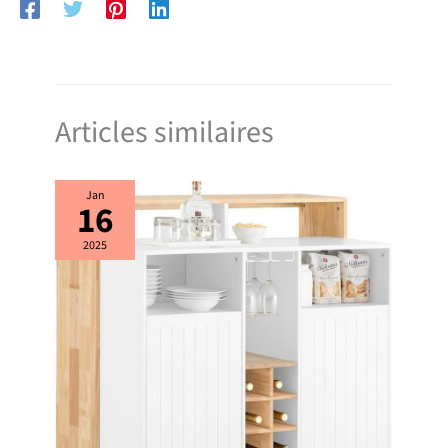
Informations de Livraison] : Cet Îlot
de Cuisine avec Rangement est
conçu pour un montage rapide et
intuitif. Toutes les pièces sont
numérotées et accompagnées
d’instructions illustrées étape par
étape. Afin de garantir un transport
sécurisé, cet Îlot Central de Cuisine
Articles similaires
est expédié en 2 colis séparés qui
peuvent arriver à des dates
différentes.
Jan
16
2025