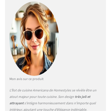
de la base blanc cassé vieilli
et le dessus fini chêne
créent un aspect vintage
vieilli et unique, ajoutant du
caractère à votre cuisine.
Quincaillerie en laiton
antique : la finition en laiton
antique sur la quincaillerie
complète non seulement
l'esthétique de l'île, mais
offre également un look
charmant et usé sans les
tracas de l'entretien.
Étagères réglables :
l'armoire de rangement
Mon avis sur ce produit
centrale dispose d'étagères
réglables, pouvant accueillir
L’îlot de cuisine Americana de Homestyles se révèle être un
une variété d'articles pour
atout majeur pour toute cuisine. Son design
très joli et
répondre à vos besoins.
attrayant
s’intègre harmonieusement dans n’importe quel
Dimensions : 106,7 cm de
large x 61 cm de profondeur
intérieur, ajoutant une touche d’élégance indéniable.