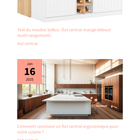
Test du meuble SoBuy : îlot central mange-debout
multi-rangements
Ilot central
Jan
16
2025
Comment concevoir un îlot central ergonomique pour
votre cuisine ?