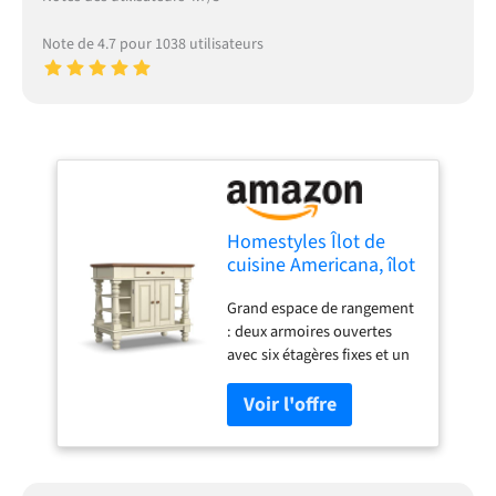
Note de 4.7 pour 1038 utilisateurs
Homestyles Îlot de
cuisine Americana, îlot
de cuisine stationnaire
Grand espace de rangement
blanc cassé avec
: deux armoires ouvertes
rangement et dessus
avec six étagères fixes et un
en bois dur
tiroir central spacieux
offrent des options de
rangement polyvalentes
pour les ustensiles de
cuisine et plus encore.
Aspect vintage : la finition