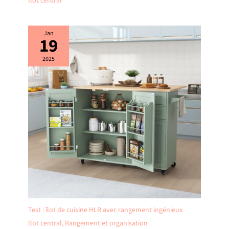
Ilot central
Jan
19
2025
Test : îlot de cuisine HLR avec rangement ingénieux
Ilot central
,
Rangement et organisation