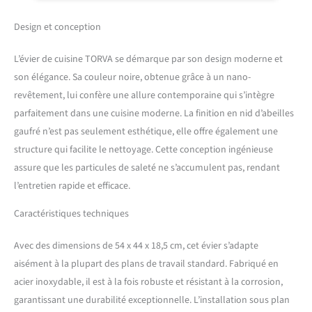
protège efficacement la
surface de l'évier et réduit
Design et conception
les rayures et la rouille.
Acier inoxydable de haute
L’évier de cuisine TORVA se démarque par son design moderne et
qualité : fabriqué en acier
son élégance. Sa couleur noire, obtenue grâce à un nano-
inoxydable SUS304 de haute
revêtement, lui confère une allure contemporaine qui s’intègre
qualité, avec une forte
résistance à la corrosion,
parfaitement dans une cuisine moderne. La finition en nid d’abeilles
solide et durable,
gaufré n’est pas seulement esthétique, elle offre également une
augmentant la durée de vie
structure qui facilite le nettoyage. Cette conception ingénieuse
de l'évier de cuisine en acier
assure que les particules de saleté ne s’accumulent pas, rendant
inoxydable. Facile à
nettoyer : la structure
l’entretien rapide et efficace.
hexagonale en relief crée un
Caractéristiques techniques
film d'air entre la surface de
l'évier encastré et l'huile,
renforçant la tension de
Avec des dimensions de 54 x 44 x 18,5 cm, cet évier s’adapte
l'huile et obtenant un effet
aisément à la plupart des plans de travail standard. Fabriqué en
de nettoyage facile.
acier inoxydable, il est à la fois robuste et résistant à la corrosion,
Parallèlement, le
garantissant une durabilité exceptionnelle. L’installation sous plan
revêtement nano noir sur la