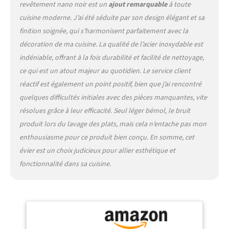
revêtement nano noir est un
ajout remarquable
à toute
revêtement nano noir sur la
cuisine moderne. J’ai été séduite par son design élégant et sa
surface de l'évier encastré
est hydrophobe et
finition soignée, qui s’harmonisent parfaitement avec la
oléophobe, ce qui rend le
décoration de ma cuisine. La qualité de l’acier inoxydable est
nettoyage encore plus
indéniable, offrant à la fois durabilité et facilité de nettoyage,
facile. Angle R et tapis de
ce qui est un atout majeur au quotidien. Le service client
réduction du bruit : les
petits coins arrondis de
réactif est également un point positif, bien que j’ai rencontré
l'évier fait main sont polis à
quelques difficultés initiales avec des pièces manquantes, vite
la main pour améliorer
résolues grâce à leur efficacité. Seul léger bémol, le bruit
considérablement
produit lors du lavage des plats, mais cela n’entache pas mon
l'utilisation de l'espace
d'évier fait à la main. Le
enthousiasme pour ce produit bien conçu. En somme, cet
fond de l'évier fait à la main
évier est un choix judicieux pour allier esthétique et
dispose d'un coussinet
fonctionnalité dans sa cuisine.
acoustique pour réduire le
bruit du débit d'eau et créer
un environnement de
cuisine plus calme. Achetez
en toute confiance : TORVA
offre un service client de