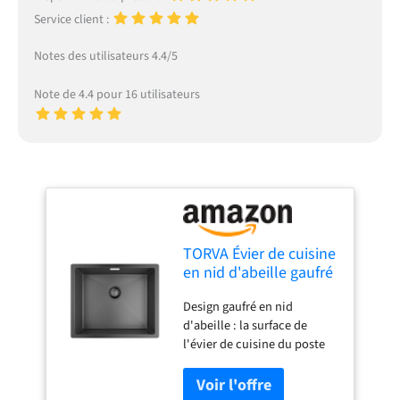
Service client :
Notes des utilisateurs 4.4/5
Note de 4.4 pour 16 utilisateurs
TORVA Évier de cuisine
en nid d'abeille gaufré
avec revêtement nano
Design gaufré en nid
noir, évier à cuve
d'abeille : la surface de
unique en acier
l'évier de cuisine du poste
inoxydable, évier
de travail est améliorée en
encastrable
relief en nid d'abeille pour
rectangulaire avec