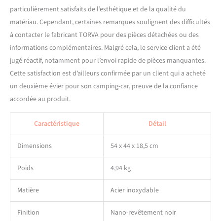
mettant la première et vous
particulièrement satisfaits de l’esthétique et de la qualité du
apportant une expérience
d'achat agréable. Nous
matériau. Cependant, certaines remarques soulignent des difficultés
proposons du matériel
à contacter le fabricant TORVA pour des pièces détachées ou des
d'installation et un kit de
informations complémentaires. Malgré cela, le service client a été
vidange et un kit de trop-
jugé réactif, notamment pour l’envoi rapide de pièces manquantes.
plein pour maximiser la
fonctionnalité de votre évier
Cette satisfaction est d’ailleurs confirmée par un client qui a acheté
TORVA 1.0.
un deuxième évier pour son camping-car, preuve de la confiance
accordée au produit.
Caractéristique
Détail
Dimensions
54 x 44 x 18,5 cm
Poids
4,94 kg
Matière
Acier inoxydable
Finition
Nano-revêtement noir