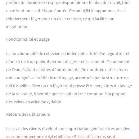
surface de l'évier encastré
permet de maximiser l’espace disponible sur le plan de travail, tout
est hydrophobe et
en offrant une esthétique épurée. Pesant 4,94 kilogrammes, il est
oléophobe, ce qui rend le
relativement léger pour un évier en acier, ce qui facilite son
nettoyage encore plus
installation.
facile. Angle R et tapis de
réduction du bruit : les
Fonctionnalité et usage
petits coins arrondis de
l'évier fait main sont polis à
La fonctionnalité de cet évier est indéniable. Doté d’un égouttoir et
la main pour améliorer
considérablement
d’un kit de trop-plein, il permet de gérer efficacement l’écoulement
l'utilisation de l'espace
de l’eau, évitant ainsi les débordements. De nombreux utilisateurs
d'évier fait à la main. Le
ont souligné sa facilité de nettoyage, accentuée par la structure en
fond de l'évier fait à la main
nid d’abeilles. Bien qu’un léger bruit puisse être perçu lors du lavage
dispose d'un coussinet
acoustique pour réduire le
de la vaisselle, il semble que ce soit un trait commun à la plupart
bruit du débit d'eau et créer
des éviers en acier inoxydable.
un environnement de
cuisine plus calme. Achetez
Retours des utilisateurs
en toute confiance : TORVA
offre un service client de
Les avis des clients révèlent une appréciation générale très positive,
première classe, vous
avec une moyenne de 4,4 étoiles sur 5. Les utilisateurs sont