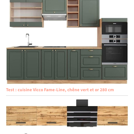
Test : cuisine Vicco Fame-Line, chêne vert et or 280 cm