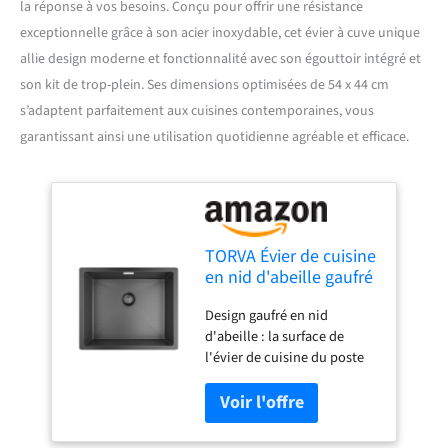
la réponse à vos besoins. Conçu pour offrir une résistance
exceptionnelle grâce à son acier inoxydable, cet évier à cuve unique
allie design moderne et fonctionnalité avec son égouttoir intégré et
son kit de trop-plein. Ses dimensions optimisées de 54 x 44 cm
s’adaptent parfaitement aux cuisines contemporaines, vous
garantissant ainsi une utilisation quotidienne agréable et efficace.
TORVA Évier de cuisine
en nid d'abeille gaufré
avec revêtement nano
Design gaufré en nid
noir, évier à cuve
d'abeille : la surface de
unique en acier
l'évier de cuisine du poste
inoxydable, évier
de travail est améliorée en
encastrable
relief en nid d'abeille pour
rectangulaire avec
améliorer la dureté du
égouttoir et kit de
matériau. Le motif surélevé
trop-plein, 54 x 44 cm