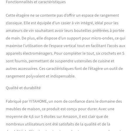
ainsi une plus grande
Fonctionnalités et caractéristiques
stabilité Applications
polyvalentes : que vous
Cette étagère ne se contente pas d’offrir un espace de rangement
l'utilisiez comme support
classique. Elle est équipée d’un casier à vin intégré, idéal pour les
de micro-ondes avec
amateurs de vin souhaitant avoir leurs bouteilles préférées à portée
rangement, comme étagère
de rangement dans la
de main. De plus, elle dispose d’un support pour micro-ondes, ce qui
cuisine pour garder vos
maximise l’utilisation de l’espace vertical tout en facilitant l’accès aux
appareils électroménagers
appareils électroménagers. Pour compléter le tout, six crochets en S
en parfait ordre, comme
sont fournis, permettant de suspendre ustensiles de cuisine et
étagère de présentation
élégante ou comme station
autres accessoires. Ces caractéristiques font de l’étagère un outil de
de café-bar dans votre
rangement polyvalent et indispensable.
salon, ou que vous le
placiez sur le balcon comme
Qualité et durabilité
plante. table pour mettre en
valeur vos jolies plantes,
Fabriqué par YITAHOME, un nom de confiance dans le domaine des
cette étagère de cuisine
meubles de maison, ce produit est conçu pour durer. Avec une
multifonctionnelle répond à
moyenne de 4,6 sur 5 étoiles sur Amazon, il est clair que de
tous vos besoins
Construction solide et
nombreux utilisateurs ont été satisfaits de la qualité et de la
stable : fabriquée avec des