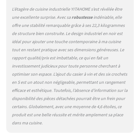
l'utilisiez comme support
L’étagère de cuisine industrielle YITAHOME s’est révélée être
de micro-ondes avec
une excellente surprise. Avec sa
robustesse
indéniable, elle
rangement, comme étagère
offre une stabilité remarquable grâce à ses 22,3 kilogrammes
de rangement dans la
cuisine pour garder vos
de structure bien construite. Le design industriel en noir est
appareils électroménagers
idéal pour ajouter une touche contemporaine à ma cuisine
en parfait ordre, comme
tout en restant pratique avec ses dimensions généreuses. Le
étagère de présentation
rapport qualité/prix est imbattable, ce qui en fait un
élégante ou comme station
de café-bar dans votre
investissement judicieux pour toute personne cherchant à
salon, ou que vous le
optimiser son espace. L’ajout du casier à vin et des six crochets
placiez sur le balcon comme
en S est un atout non négligeable, permettant un rangement
plante. table pour mettre en
efficace et esthétique. Toutefois, l’absence d’information sur la
valeur vos jolies plantes,
cette étagère de cuisine
disponibilité des pièces détachées pourrait être un frein pour
multifonctionnelle répond à
certains. Globalement, avec une moyenne de 4,6 étoiles, ce
tous vos besoins
produit est une belle réussite et mérite amplement sa place
Construction solide et
dans ma cuisine.
stable : fabriquée avec des
panneaux de particules
durables et un cadre en