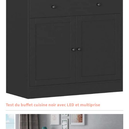
Test du buffet cuisine noir avec LED et multiprise