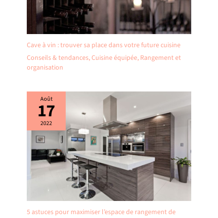
Cave à vin : trouver sa place dans votre future cuisine
Conseils & tendances
,
Cuisine équipée
,
Rangement et
organisation
Août
17
2022
5 astuces pour maximiser l’espace de rangement de