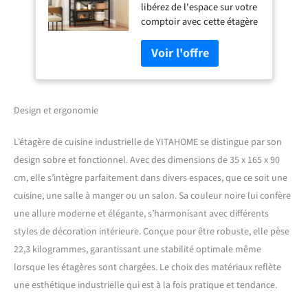
libérez de l'espace sur votre
Ondes avec 6 Crochets
comptoir avec cette étagère
en S, étagère de
de boulanger qui offre
Rangement pour
suffisamment de rangement
Placard de Cuisine,
– 3 étagères supérieures
pour Salle à Manger,
pour les bouteilles, 2
Salon
étagères inférieures
spacieuses pour les
Design et ergonomie
appareils de cuisine, 1
étagère à vin et 6 crochets
L’étagère de cuisine industrielle de YITAHOME se distingue par son
en S pour les ustensiles ;
design sobre et fonctionnel. Avec des dimensions de 35 x 165 x 90
Rationalisez votre cuisine
cm, elle s’intègre parfaitement dans divers espaces, que ce soit une
avec ce support tout-en-un
Sans oscillation et sécurisé :
cuisine, une salle à manger ou un salon. Sa couleur noire lui confère
les pieds réglables
une allure moderne et élégante, s’harmonisant avec différents
équilibrent les irrégularités
styles de décoration intérieure. Conçue pour être robuste, elle pèse
mineures et protègent votre
22,3 kilogrammes, garantissant une stabilité optimale même
sol des rayures ; Le kit anti-
basculement inclus permet
lorsque les étagères sont chargées. Le choix des matériaux reflète
de fixer cette étagère de
une esthétique industrielle qui est à la fois pratique et tendance.
cuisine au mur, assurant