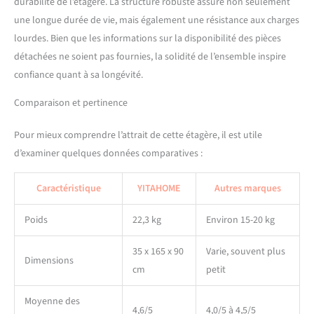
durabilité de l’étagère. La structure robuste assure non seulement
panneaux de particules
une longue durée de vie, mais également une résistance aux charges
durables et un cadre en
lourdes. Bien que les informations sur la disponibilité des pièces
métal robuste, cette étagère
de rangement de cuisine
détachées ne soient pas fournies, la solidité de l’ensemble inspire
robuste offre une maison
confiance quant à sa longévité.
fiable pour vos appareils de
cuisine et votre vaisselle ;
Comparaison et pertinence
L'entretien quotidien
nécessite simplement
Pour mieux comprendre l’attrait de cette étagère, il est utile
d'essuyer les taches sales
d’examiner quelques données comparatives :
avec un chiffon humide
Adoptez le chic industriel :
Caractéristique
YITAHOME
Autres marques
le grain du bois vintage
complète magnifiquement
les pieds noirs, tandis que le
Poids
22,3 kg
Environ 15-20 kg
design rétro élégant et le
savoir-faire expert ajoutent
35 x 165 x 90
Varie, souvent plus
Dimensions
une touche distinctive et
cm
petit
antique ; Ce support de
cuisine pour micro-ondes
Moyenne des
est un ajout polyvalent pour
4,6/5
4,0/5 à 4,5/5