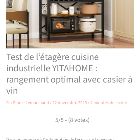
Test de l’étagère cuisine
industrielle YITAHOME :
rangement optimal avec casier à
vin
Par
Élodie Lemarchand
/
22 novembre 2025
/
4 minutes de lecture
5/5 - (8 votes)
Dans un monde où l’optimisation de l’espace est devenue