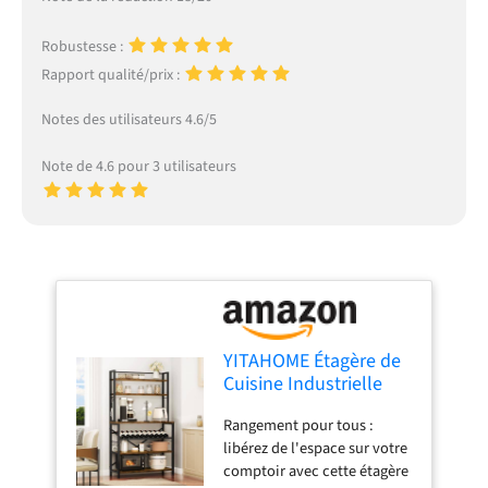
Robustesse :
Rapport qualité/prix :
Notes des utilisateurs 4.6/5
Note de 4.6 pour 3 utilisateurs
YITAHOME Étagère de
Cuisine Industrielle
avec casier à vin,
Rangement pour tous :
Support pour Micro-
libérez de l'espace sur votre
Ondes avec 6 Crochets
comptoir avec cette étagère
en S, étagère de