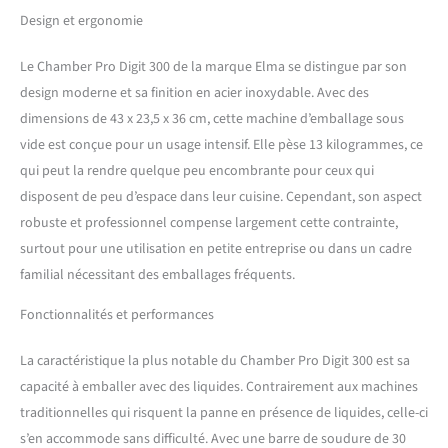
La machine d'emballage
Design et ergonomie
sous vide intègre des
matériaux faciles à nettoyer,
très résistants et durabilité.
Le Chamber Pro Digit 300 de la marque Elma se distingue par son
Ses caractéristiques
design moderne et sa finition en acier inoxydable. Avec des
techniques le rendent
dimensions de 43 x 23,5 x 36 cm, cette machine d’emballage sous
recommandé pour une
vide est conçue pour un usage intensif. Elle pèse 13 kilogrammes, ce
utilisation intensive dans
les hôtels, les restaurants ou
qui peut la rendre quelque peu encombrante pour ceux qui
à la maison. La soudeuse
disposent de peu d’espace dans leur cuisine. Cependant, son aspect
sous vide professionnelle
robuste et professionnel compense largement cette contrainte,
Chamber Pro Digit se
surtout pour une utilisation en petite entreprise ou dans un cadre
compose d'un couvercle en
verre ultra-résistant et
familial nécessitant des emballages fréquents.
transparent, d'un boîtier en
Fonctionnalités et performances
acier inoxydable facile à
nettoyer et d'une barre de
soudure de 30 centimètres.
La caractéristique la plus notable du Chamber Pro Digit 300 est sa
La machine d'emballage
capacité à emballer avec des liquides. Contrairement aux machines
sous vide dispose de
traditionnelles qui risquent la panne en présence de liquides, celle-ci
commandes numériques
s’en accommode sans difficulté. Avec une barre de soudure de 30
qui régulent le niveau de