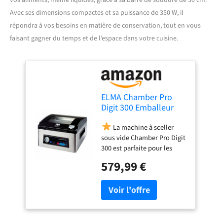
vos aliments, même liquides, grâce à sa barre de soudure de 30 cm.
Avec ses dimensions compactes et sa puissance de 350 W, il
répondra à vos besoins en matière de conservation, tout en vous
faisant gagner du temps et de l’espace dans votre cuisine.
ELMA Chamber Pro
Digit 300 Emballeur
sous vide
La machine à sceller
professionnel | Usage
sous vide Chamber Pro Digit
Intensif, Barre de
300 est parfaite pour les
Soudure de 30 cm,
utilisateurs les plus
Permet d'Emballer
579,99 €
exigeants et les
avec des Liquides, 43 x
professionnels à la
36 x 23,5 cm, 350 W,
recherche d'un design
Comprend des Sacs
compact, sans renoncer à
sous Vide
ses hautes performances.