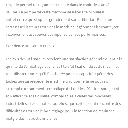
vide et le temps de scellage
cm, elle permet une grande flexibilité dans le choix des sacs à
pour s'adapter à chaque
utiliser. La pompe de cette machine ne nécessite ni huile ni
type d'aliment et au goût de
entretien, ce qui simplifie grandement son utilisation. Bien que
chaque client.
Le vide
certains utilisateurs trouvent la machine légèrement bruyante, cet
maximum est de -0,95 bar et
inconvénient est souvent compensé par ses performances.
a une aspiration de 60l/min.
La capacité de la hotte
Expérience utilisateur et avis
(volume) est de 7 litres. La
dimension intérieure
chambre vide : 30,5 x 32,2 x
Les avis des utilisateurs révèlent une satisfaction générale quant à la
9 cm. La machine
qualité de l’emballage et à la facilité d’utilisation de cette machine.
d'emballage a une
Un utilisateur note qu’il l’a achetée pour sa capacité à gérer des
puissance de 350W, tension
tâches que sa précédente machine traditionnelle ne pouvait
220-240V/50Hz | Dimensions
: 43 x 36 x 23,5 cm. Poids : 13
accomplir, notamment l’emballage de liquides. D’autres soulignent
kg.
Cette machine
son efficacité et sa qualité, comparables à celles des machines
d'emballage peut
industrielles. Il est à noter, toutefois, que certains ont rencontré des
fonctionner avec des sacs
difficultés à trouver le bon réglage pour la fonction de marinade,
lisses ou gaufrés
malgré des instructions claires.
spécifiquement pour
l'emballage sous vide. Il est