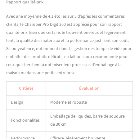
Rapport qualité-prix
recommandé d'utiliser des
sacs ELMA d'origine pour un
meilleur résultat. Prolonge
Avec une moyenne de 4,1 étoiles sur 5 d’après les commentaires
la fraîcheur de vos aliments
clients, le Chamber Pro Digit 300 est apprécié pour son rapport
4 fois.
Cette machine
qualité-prix. Bien que certains le trouvent onéreux et légèrement
d'emballage peut
lent, la qualité des matériaux et la performance justifient son coût.
fonctionner avec des sacs
Sa polyvalence, notamment dans la gestion des temps de vide pour
lisses ou gaufrés
spécifiquement pour
emballer des produits délicats, en fait un choix recommandé pour
l'emballage sous vide. Il est
ceux qui cherchent à optimiser leur processus d’emballage à la
recommandé d'utiliser des
maison ou dans une petite entreprise.
sacs ELMA d'origine pour un
meilleur résultat. Prolonge
Critères
Évaluation
la fraîcheur de vos aliments
4 fois. : Le temps de scellage
doit être ajusté en fonction
Design
Moderne et robuste
de l'épaisseur et des
caractéristiques du sachet.
Emballage de liquides, barre de soudure
Fonctionnalités
Pour les sacs de la marque
de 30 cm
ELMA, il est conseillé de
régler la température de
Performance
Efficace, légèrement bruyante