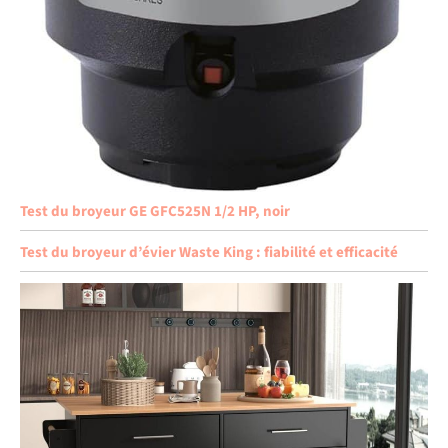
Test du broyeur GE GFC525N 1/2 HP, noir
Test du broyeur d’évier Waste King : fiabilité et efficacité