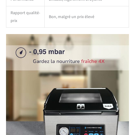
scellage à 5 secondes.
Notre équipe technique est
Rapport qualité-
disponible et prête à
Bon, malgré un prix élevé
prix
résoudre tout
problème/question
concernant la machine
d'emballage sous vide à
cloche. N'hésitez pas à nous
contacter, nous nous ferons
un plaisir de vous aider dans
votre processus d'achat.
Nous offrons un service
client 100% personnalisé via
le canal que vous préférez
(téléphone, e-mail...). À
propos d'Elma: De 1924 à
nos jours, nous avons
préservé les traditions de
nos générations, adaptant
nos produits à la
technologie d'aujourd'hui.
Grâce à nos efforts, Elma a