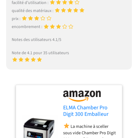
facilité d’utilisation :
qualité des matériaux :
prix :
encombrement :
Notes des utilisateurs 4.1/5
Note de 4.1 pour 35 utilisateurs
ELMA Chamber Pro
Digit 300 Emballeur
sous vide
La machine à sceller
professionnel | Usage
sous vide Chamber Pro Digit
Intensif, Barre de