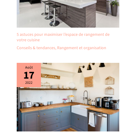
été reconnue grâce à la
qualité et au service que
nous offrons depuis toutes
ces années.
5 astuces pour maximiser l’espace de rangement de
votre cuisine
Conseils & tendances
,
Rangement et organisation
Août
17
2022