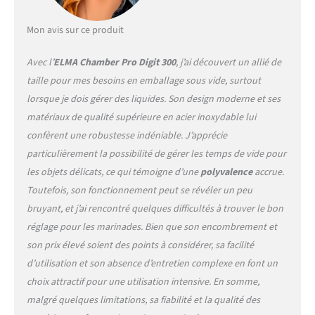
acier inoxydable facile à
nettoyer et d'une barre de
Mon avis sur ce produit
soudure de 30 centimètres.
La machine d'emballage
Avec l’
ELMA Chamber Pro Digit 300
, j’ai découvert un allié de
sous vide dispose de
taille pour mes besoins en emballage sous vide, surtout
commandes numériques
lorsque je dois gérer des liquides. Son design moderne et ses
qui régulent le niveau de
matériaux de qualité supérieure en acier inoxydable lui
vide et le temps de scellage
pour s'adapter à chaque
confèrent une robustesse indéniable. J’apprécie
type d'aliment et au goût de
particulièrement la possibilité de gérer les temps de vide pour
chaque client.
Le vide
les objets délicats, ce qui témoigne d’une
polyvalence
accrue.
maximum est de -0,95 bar et
Toutefois, son fonctionnement peut se révéler un peu
a une aspiration de 60l/min.
La capacité de la hotte
bruyant, et j’ai rencontré quelques difficultés à trouver le bon
(volume) est de 7 litres. La
réglage pour les marinades. Bien que son encombrement et
dimension intérieure
son prix élevé soient des points à considérer, sa facilité
chambre vide : 30,5 x 32,2 x
d’utilisation et son absence d’entretien complexe en font un
9 cm. La machine
d'emballage a une
choix attractif pour une utilisation intensive. En somme,
puissance de 350W, tension
malgré quelques limitations, sa fiabilité et la qualité des
220-240V/50Hz | Dimensions