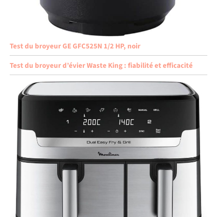
Test du broyeur GE GFC525N 1/2 HP, noir
Test du broyeur d’évier Waste King : fiabilité et efficacité