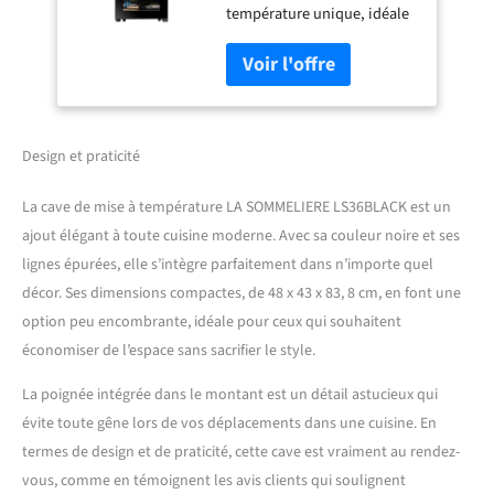
température unique, idéale
pour la mise à température
ou la conservation courte
durée. Température réglable
de 5°C à 20°C via un
panneau de commande
digital intégré à la porte,
Design et praticité
pratique et intuitif. Design
élégant noir avec porte
La cave de mise à température LA SOMMELIERE LS36BLACK est un
vitrée en double vitrage et
ajout élégant à toute cuisine moderne. Avec sa couleur noire et ses
poignée intégrée pour une
lignes épurées, elle s’intègre parfaitement dans n’importe quel
intégration discrète dans
tous les intérieurs. Clayettes
décor. Ses dimensions compactes, de 48 x 43 x 83, 8 cm, en font une
en bois de hêtre incluses (3
option peu encombrante, idéale pour ceux qui souhaitent
fixes + 1 demi-clayette) pour
économiser de l’espace sans sacrifier le style.
un rangement esthétique et
optimisé. Silencieuse avec
La poignée intégrée dans le montant est un détail astucieux qui
seulement 37 dB, idéale
évite toute gêne lors de vos déplacements dans une cuisine. En
pour les espaces de vie.
termes de design et de praticité, cette cave est vraiment au rendez-
Système anti-vibration
intégré pour préserver la
vous, comme en témoignent les avis clients qui soulignent