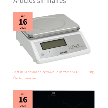
Articles similaires
Jan
16
2025
Test de la balance électronique Bartscher A300118 15 kg
Électroménager
Jan
16
2025