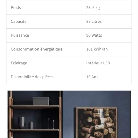
Poids
28, 6 kg
Capacité
89 Litres
Puissance
90 Watts
Consommation énergétique
101 kWh/an
Éclairage
Intérieur LED
Disponibilité des pièces
10 Ans