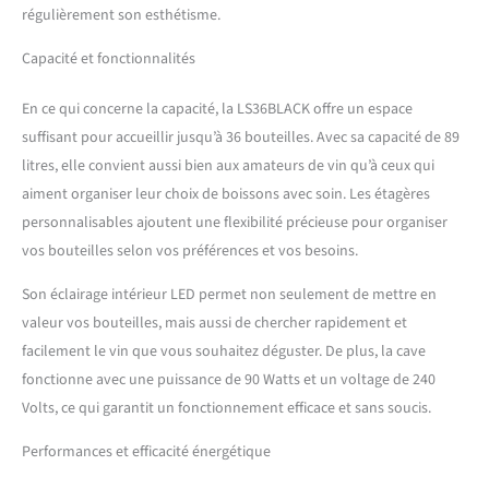
qualité et la stabilité de vos
régulièrement son esthétisme.
bouteilles. Éclairage LED
blanc pour sublimer votre
Capacité et fonctionnalités
collection sans affecter la
température. Répartition
En ce qui concerne la capacité, la LS36BLACK offre un espace
homogène du froid pour
suffisant pour accueillir jusqu’à 36 bouteilles. Avec sa capacité de 89
garantir une température
litres, elle convient aussi bien aux amateurs de vin qu’à ceux qui
constante dans toute la
cave. Verrouillage sécurité
aiment organiser leur choix de boissons avec soin. Les étagères
enfant intégré au panneau
personnalisables ajoutent une flexibilité précieuse pour organiser
de commande pour plus de
vos bouteilles selon vos préférences et vos besoins.
tranquillité. Facile à
installer grâce à ses pieds
Son éclairage intérieur LED permet non seulement de mettre en
réglables à l’avant et ses
valeur vos bouteilles, mais aussi de chercher rapidement et
roulettes à l’arrière.
facilement le vin que vous souhaitez déguster. De plus, la cave
fonctionne avec une puissance de 90 Watts et un voltage de 240
Volts, ce qui garantit un fonctionnement efficace et sans soucis.
Performances et efficacité énergétique