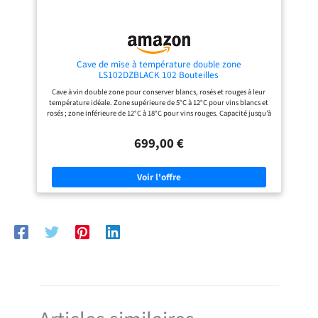
commande pour éviter toute
modification involontaire. Classe
énergétique G – 136 kWh/an, pour
un stockage économique et fiable à
long terme.
Cave de mise à température double zone
LS102DZBLACK 102 Bouteilles
Cave à vin double zone pour conserver blancs, rosés et rouges à leur
température idéale. Zone supérieure de 5°C à 12°C pour vins blancs et
rosés ; zone inférieure de 12°C à 18°C pour vins rouges. Capacité jusqu’à
102 bouteilles avec organisation flexible sur clayettes en fil d’acier à
frontons bois. Design All Black moderne avec porte vitrée anti-UV pour
699,00 €
une protection élégante contre la lumière. Porte réversible et pieds
réglables pour une installation adaptée à tous les espaces. Éclairage
LED blanc froid pour sublimer la collection sans générer de chaleur.
Filtre à charbon actif intégré pour une circulation d’air purifiée et sans
odeurs. Panneau de contrôle digital pour un réglage précis et
indépendant de chaque zone. Compatible avec l’application Vinotag
pour une gestion connectée de votre cave à vin. Classe énergétique G,
niveau sonore discret de 38 dB, idéale pour une intégration dans les
pièces à vivre.