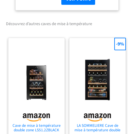
durée. Température réglable
de 5°C à 20°C via un
panneau de commande
digital intégré à la porte,
Découvrez d’autres caves de mise à température
pratique et intuitif. Design
élégant noir avec porte
vitrée en double vitrage et
-9%
poignée intégrée pour une
intégration discrète dans
tous les intérieurs. Clayettes
en bois de hêtre incluses (3
fixes + 1 demi-clayette) pour
un rangement esthétique et
optimisé. Silencieuse avec
seulement 37 dB, idéale
pour les espaces de vie.
Système anti-vibration
intégré pour préserver la
qualité et la stabilité de vos
bouteilles. Éclairage LED
Cave de mise à température
LA SOMMELIERE Cave de
blanc pour sublimer votre
double zone LS51.2ZBLACK
mise à température double