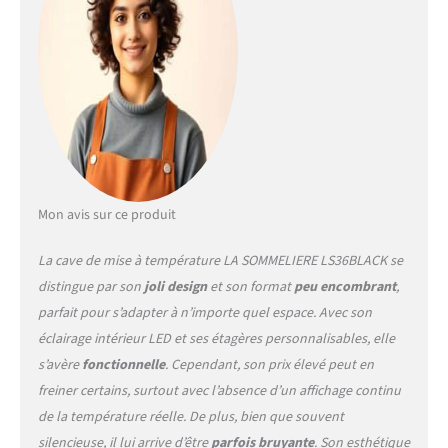
tous les intérieurs. Clayettes
en bois de hêtre incluses (3
fixes + 1 demi-clayette) pour
un rangement esthétique et
optimisé. Silencieuse avec
seulement 37 dB, idéale
pour les espaces de vie.
Système anti-vibration
intégré pour préserver la
qualité et la stabilité de vos
Mon avis sur ce produit
bouteilles. Éclairage LED
blanc pour sublimer votre
La cave de mise à température LA SOMMELIERE LS36BLACK se
collection sans affecter la
distingue par son
joli design
et son format
peu encombrant
,
température. Répartition
parfait pour s’adapter à n’importe quel espace. Avec son
homogène du froid pour
garantir une température
éclairage intérieur LED et ses étagères personnalisables, elle
constante dans toute la
s’avère
fonctionnelle
. Cependant, son prix élevé peut en
cave. Verrouillage sécurité
freiner certains, surtout avec l’absence d’un affichage continu
enfant intégré au panneau
de la température réelle. De plus, bien que souvent
de commande pour plus de
tranquillité. Facile à
silencieuse, il lui arrive d’être
parfois bruyante
. Son esthétique