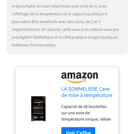
installer grâce à ses pieds
irréprochable lui vaut néanmoins une note de 5, mais
réglables à l’avant et ses
l’affichage de la température et le rapport qualité/prix
roulettes à l’arrière.
pourraient être améliorés avec des notes de 2 et 3
respectivement. En résumé, cette cave à vin séduira ceux qui
privilégient l’esthétique et le côté pratique malgré quelques
faiblesses fonctionnelles.
LA SOMMELIERE Cave
de mise à température
LS36BLACK 36
Capacité de 36 bouteilles
Bouteilles
sur une zone de
température unique, idéale
pour la mise à température
ou la conservation courte