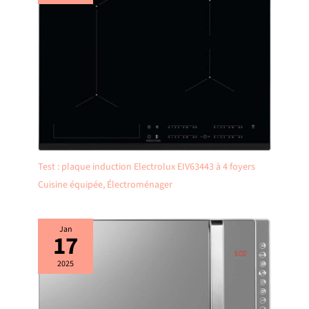
Test : plaque induction Electrolux EIV63443 à 4 foyers
Cuisine équipée
,
Électroménager
Jan
17
2025