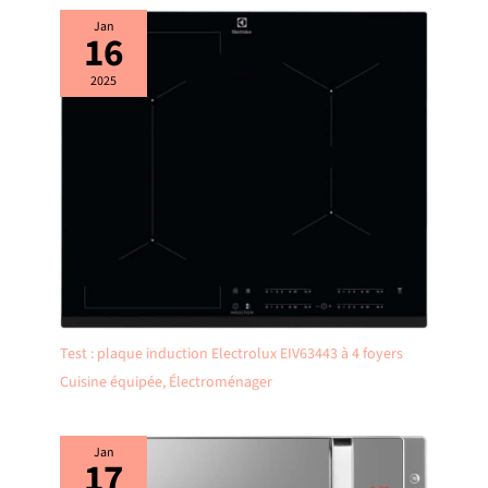
Jan
16
2025
Test : plaque induction Electrolux EIV63443 à 4 foyers
Cuisine équipée
,
Électroménager
Jan
17