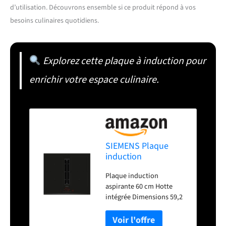
d’utilisation. Découvrons ensemble si ce produit répond à vos
besoins culinaires quotidiens.
Explorez cette plaque à induction pour
enrichir votre espace culinaire.
SIEMENS Plaque
induction
ED631HQ26E, IQ500,
Plaque induction
60 cm, CombiZone,
aspirante 60 cm Hotte
Slider
intégrée Dimensions 59,2
x 52,2 cm recyclage plug &
play Evacuation ou