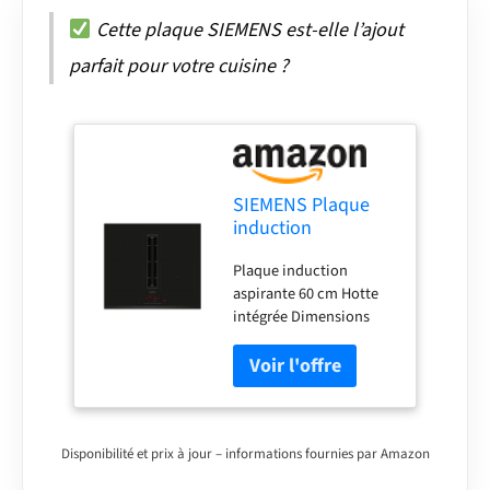
Cette plaque SIEMENS est-elle l’ajout
parfait pour votre cuisine ?
SIEMENS Plaque
induction
ED631HQ26E,
Plaque induction
IQ500, 60 cm,
aspirante 60 cm Hotte
CombiZone, Slider
intégrée Dimensions
59,2 x 52,2 cm recyclage
plug & play Evacuation
ou recyclage
Disponibilité et prix à jour – informations fournies par Amazon