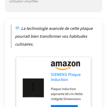
utilisation simplifiée.
La technologie avancée de cette plaque
pourrait bien transformer vos habitudes
culinaires.
SIEMENS Plaque
induction
ED631HQ26E,
Plaque induction
IQ500, 60 cm,
aspirante 60 cm Hotte
CombiZone, Slider
intégrée Dimensions
59,2 x 52,2 cm recyclage