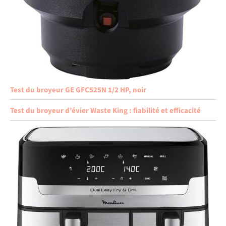
Test du broyeur GE GFC525N 1/2 HP, noir
Test du broyeur d’évier Waste King : fiabilité et efficacité