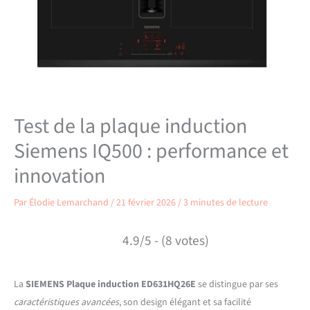
Test de la plaque induction
Siemens IQ500 : performance et
innovation
Par
Élodie Lemarchand
/
21 février 2026
/
3 minutes de lecture
4.9/5 - (8 votes)
La
SIEMENS Plaque induction ED631HQ26E
se distingue par ses
caractéristiques avancées
, son design élégant et sa facilité