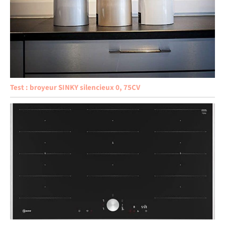
Test : broyeur SINKY silencieux 0, 75CV