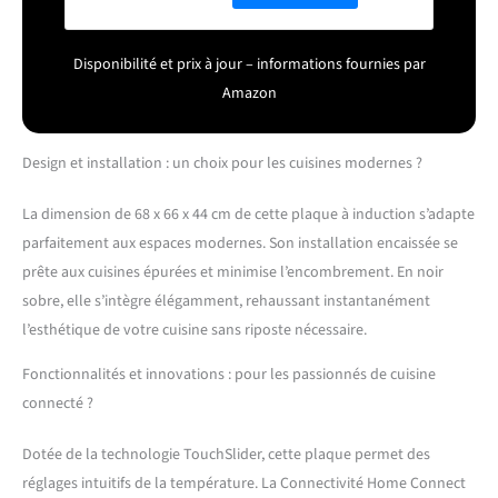
recyclage
Disponibilité et prix à jour – informations fournies par
Amazon
Design et installation : un choix pour les cuisines modernes ?
La dimension de 68 x 66 x 44 cm de cette plaque à induction s’adapte
parfaitement aux espaces modernes. Son installation encaissée se
prête aux cuisines épurées et minimise l’encombrement. En noir
sobre, elle s’intègre élégamment, rehaussant instantanément
l’esthétique de votre cuisine sans riposte nécessaire.
Fonctionnalités et innovations : pour les passionnés de cuisine
connecté ?
Dotée de la technologie TouchSlider, cette plaque permet des
réglages intuitifs de la température. La Connectivité Home Connect