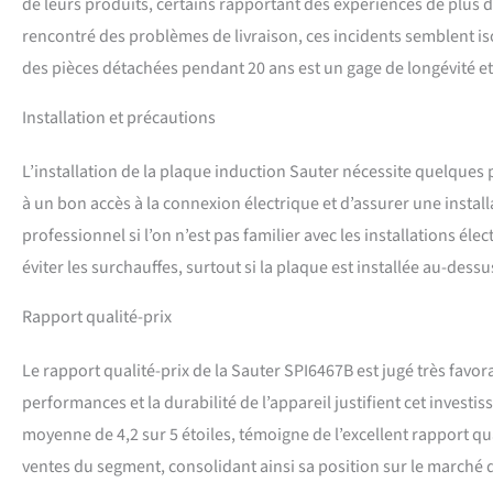
de leurs produits, certains rapportant des expériences de plus d
rencontré des problèmes de livraison, ces incidents semblent isol
des pièces détachées pendant 20 ans est un gage de longévité et d
Installation et précautions
L’installation de la plaque induction Sauter nécessite quelques p
à un bon accès à la connexion électrique et d’assurer une instal
professionnel si l’on n’est pas familier avec les installations él
éviter les surchauffes, surtout si la plaque est installée au-dessu
Rapport qualité-prix
Le rapport qualité-prix de la Sauter SPI6467B est jugé très favora
performances et la durabilité de l’appareil justifient cet investi
moyenne de 4,2 sur 5 étoiles, témoigne de l’excellent rapport qual
ventes du segment, consolidant ainsi sa position sur le marché 