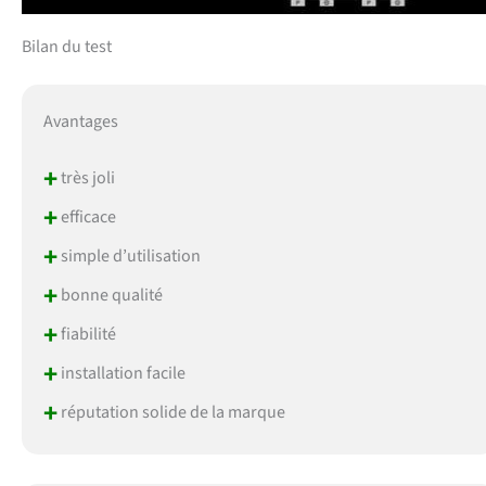
Bilan du test
Avantages
+
très joli
+
efficace
+
simple d’utilisation
+
bonne qualité
+
fiabilité
+
installation facile
+
réputation solide de la marque