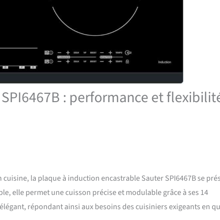
 SPI6467B : performance et flexibilit
en cuisine, la plaque à induction encastrable Sauter SPI6467B se pré
ible, elle permet une cuisson précise et modulable grâce à ses 14
 élégant, répondant ainsi aux besoins des cuisiniers exigeants en q