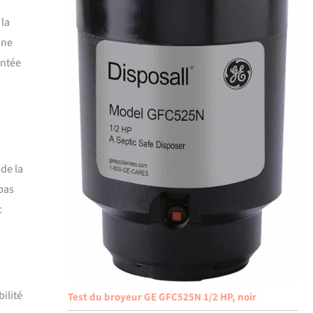
 la
une
entée
 de la
 pas
c
ilité
Test du broyeur GE GFC525N 1/2 HP, noir