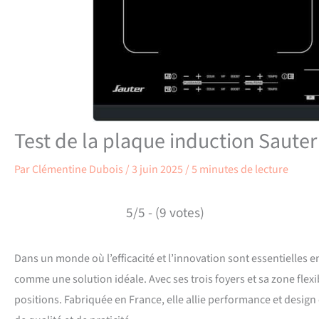
Test de la plaque induction Sauter
Par
Clémentine Dubois
/
3 juin 2025
/
5 minutes de lecture
5/5 - (9 votes)
Dans un monde où l’efficacité et l’innovation sont essentielles 
comme une solution idéale. Avec ses trois foyers et sa zone flex
positions. Fabriquée en France, elle allie performance et design