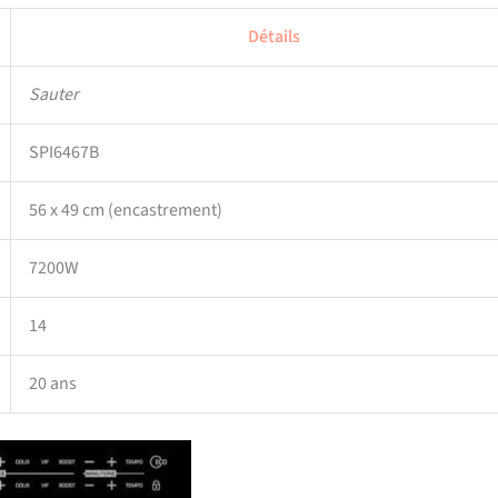
Détails
Sauter
SPI6467B
56 x 49 cm (encastrement)
7200W
14
20 ans