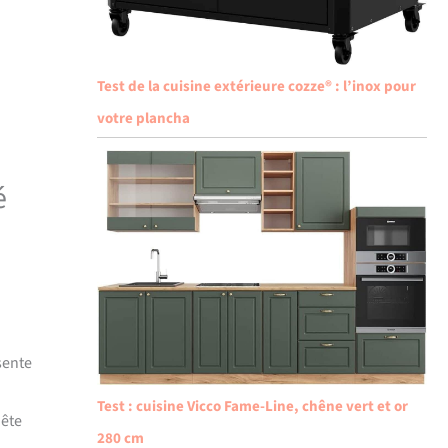
Test de la cuisine extérieure cozze® : l’inox pour
votre plancha
é
sente
Test : cuisine Vicco Fame-Line, chêne vert et or
uête
280 cm