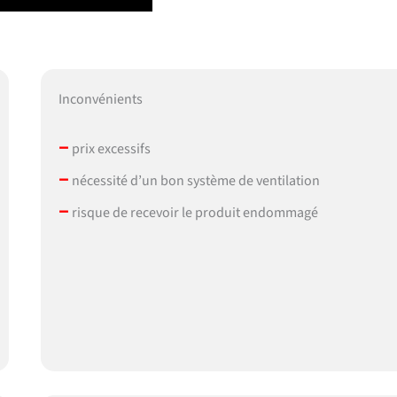
Inconvénients
–
prix excessifs
–
nécessité d’un bon système de ventilation
–
risque de recevoir le produit endommagé