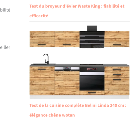
Test du broyeur d’évier Waste King : fiabilité et
bilité
efficacité
eiller
Test de la cuisine complète Belini Linda 240 cm :
élégance chêne wotan