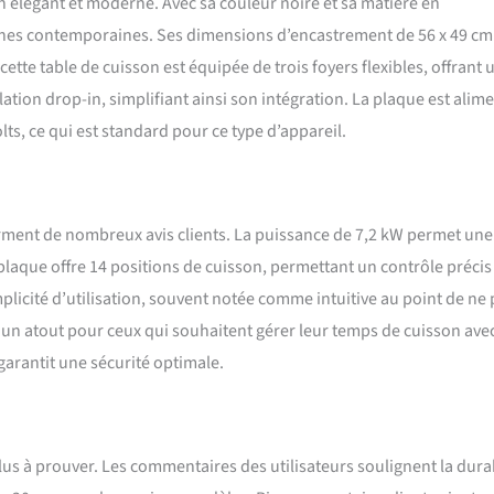
 élégant et moderne. Avec sa couleur noire et sa matière en
isines contemporaines. Ses dimensions d’encastrement de 56 x 49 cm
tte table de cuisson est équipée de trois foyers flexibles, offrant 
tion drop-in, simplifiant ainsi son intégration. La plaque est alim
ts, ce qui est standard pour ce type d’appareil.
rment de nombreux avis clients. La puissance de 7,2 kW permet une
a plaque offre 14 positions de cuisson, permettant un contrôle précis
plicité d’utilisation, souvent notée comme intuitive au point de ne
 un atout pour ceux qui souhaitent gérer leur temps de cuisson ave
 garantit une sécurité optimale.
lus à prouver. Les commentaires des utilisateurs soulignent la durab