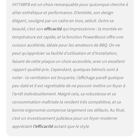
pour préparer des ragoûts
IH774BFB est un choix remarquable pour quiconque cherche à
géants, griller un steak ou
allier esthétique et performance. D’emblée, son design
peut-être même une paella.
élégant, souligné par un cadre en inox, séduit. Outre sa
➤ Fonction PowerBoost –
beauté, c’est son
efficacité
qui impressionne : la montée en
Sautez les longues attentes
température est rapide, et la fonction PowerBoost offre une
en appuyant simplement
sur un bouton booster.
cuisson accélérée, idéale pour les amateurs de BBQ. On ne
Même si une grande
peut qu’apprécier sa facilité d’utilisation et d’installation,
casserole d'eau bouillante,
faisant de cette plaque un choix accessible, avec un excellent
la fonction PowerBoost
rapport qualité-prix. Cependant, quelques bémols sont à
fournit une poussée de
chaleur instantanée - Cela
noter : la ventilation est bruyante, l’affichage paraît quelque
peut vous faire gagner du
peu daté et il est regrettable de ne pouvoir mettre un foyer à
temps. ➤ Cadre en acier
l’arrêt individuellement. Malgré cela, sa robustesse et sa
inoxydable – Les cadres en
consommation maîtrisée la rendent très compétitive, et sa
acier inoxydable offrent
généralement une bonne
bonne ergonomie compense largement ces défauts. Au final,
stabilité structurelle et
c’est un investissement judicieux pour un foyer moderne
offrent un support solide à
appréciant
l’efficacité
autant que le style.
la table de cuisson
électrique. L'acier