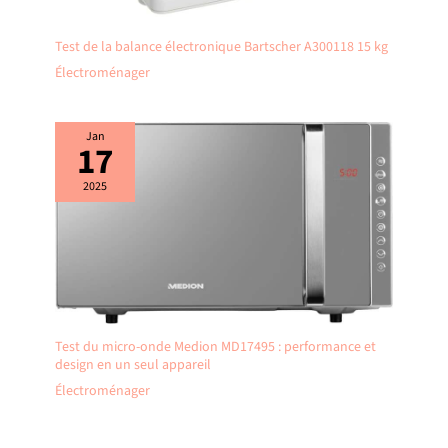
Test de la balance électronique Bartscher A300118 15 kg
Électroménager
Jan
17
2025
Test du micro-onde Medion MD17495 : performance et
design en un seul appareil
Électroménager