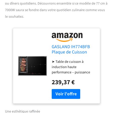
ou dîners quotidiens. Découvrons ensemble si ce modèle de 77 cm à
7000W saura se fondre dans votre quotidien culinaire comme vous
le souhaitez.
GASLAND IH774BFB
Plaque de Cuisson
Induction encastrable
➤ Table de cuisson à
77 cm, 4 foyers avec
induction haute
cadre en inox, zone
performance – puissance
spéciale BBQ,
totale de 7000 W, 9 niveaux
PowerBoost, 7000W
239,37 €
de puissance par curseur.
(Poêle non incluse)
Un espace de ventilation
d'au moins 50 mm doit être
prévu. Une ventilation
adéquate garantit une durée
de vie plus longue du
Une esthétique raffinée