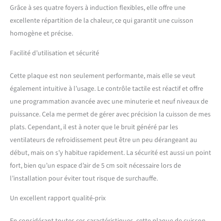
Grâce à ses quatre foyers à induction flexibles, elle offre une
Sautez les longues attentes
en appuyant simplement
excellente répartition de la chaleur, ce qui garantit une cuisson
sur un bouton booster.
homogène et précise.
Même si une grande
casserole d'eau bouillante,
Facilité d’utilisation et sécurité
la fonction PowerBoost
fournit une poussée de
Cette plaque est non seulement performante, mais elle se veut
chaleur instantanée - Cela
également intuitive à l’usage. Le contrôle tactile est réactif et offre
peut vous faire gagner du
une programmation avancée avec une minuterie et neuf niveaux de
temps. ➤ Cadre en acier
inoxydable – Les cadres en
puissance. Cela me permet de gérer avec précision la cuisson de mes
acier inoxydable offrent
plats. Cependant, il est à noter que le bruit généré par les
généralement une bonne
ventilateurs de refroidissement peut être un peu dérangeant au
stabilité structurelle et
début, mais on s’y habitue rapidement. La sécurité est aussi un point
offrent un support solide à
la table de cuisson
fort, bien qu’un espace d’air de 5 cm soit nécessaire lors de
électrique. L'acier
l’installation pour éviter tout risque de surchauffe.
inoxydable est un matériau
très robuste et durable qui
Un excellent rapport qualité-prix
résiste à l'utilisation et au
nettoyage quotidiens sans