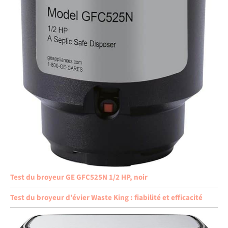
Test du broyeur GE GFC525N 1/2 HP, noir
Test du broyeur d’évier Waste King : fiabilité et efficacité