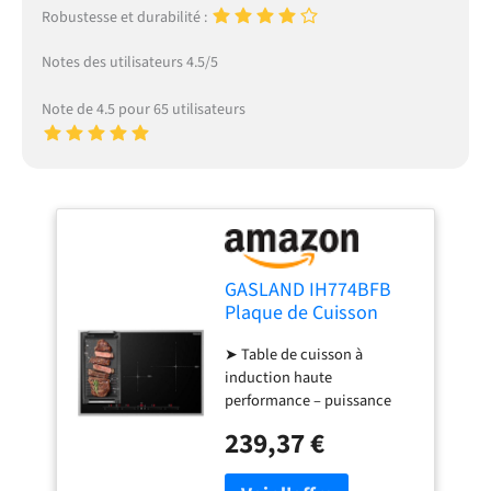
Robustesse et durabilité :
Notes des utilisateurs 4.5/5
Note de 4.5 pour 65 utilisateurs
GASLAND IH774BFB
Plaque de Cuisson
Induction encastrable
➤ Table de cuisson à
77 cm, 4 foyers avec
induction haute
cadre en inox, zone
performance – puissance
spéciale BBQ,
totale de 7000 W, 9 niveaux
PowerBoost, 7000W
239,37 €
de puissance par curseur.
(Poêle non incluse)
Un espace de ventilation