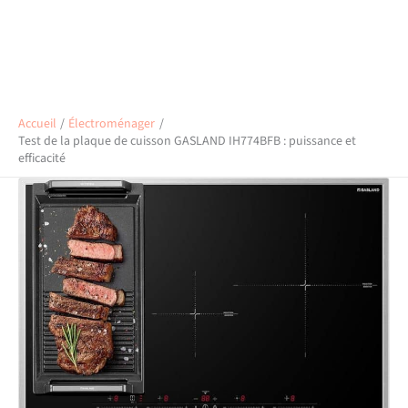
Accueil
Électroménager
Test de la plaque de cuisson GASLAND IH774BFB : puissance et
efficacité