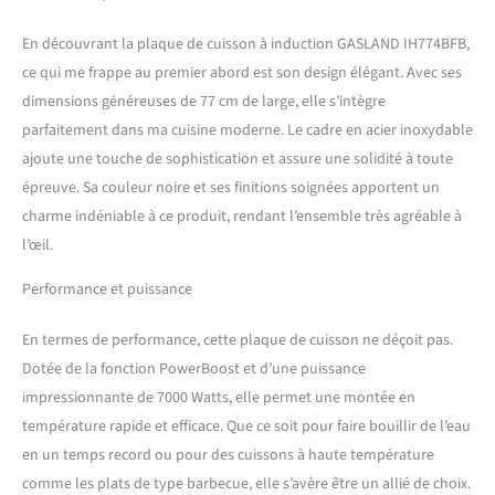
produit. ➤ Compatibilité
double tension – Peut être
En découvrant la plaque de cuisson à induction GASLAND IH774BFB,
connecté aussi bien à une
ce qui me frappe au premier abord est son design élégant. Avec ses
alimentation monophasée
220-240V qu’à une
dimensions généreuses de 77 cm de large, elle s’intègre
alimentation biphasée 380-
parfaitement dans ma cuisine moderne. Le cadre en acier inoxydable
415V (2N~) – pour une
ajoute une touche de sophistication et assure une solidité à toute
installation polyvalente. ➤
épreuve. Sa couleur noire et ses finitions soignées apportent un
Une cuisson plus flexible –
Deux zones reliées
charme indéniable à ce produit, rendant l’ensemble très agréable à
verticalement fusionnent en
l’œil.
une seule grande surface de
cuisson pour créer une zone
Performance et puissance
rectangulaire, vous pouvez
répartir librement vos
En termes de performance, cette plaque de cuisson ne déçoit pas.
ustensiles de cuisine et
Dotée de la fonction PowerBoost et d’une puissance
utiliser efficacement votre
impressionnante de 7000 Watts, elle permet une montée en
surface de cuisson, idéale
pour préparer des ragoûts
température rapide et efficace. Que ce soit pour faire bouillir de l’eau
géants, griller un steak ou
en un temps record ou pour des cuissons à haute température
peut-être même une paella.
comme les plats de type barbecue, elle s’avère être un allié de choix.
➤ Fonction PowerBoost –