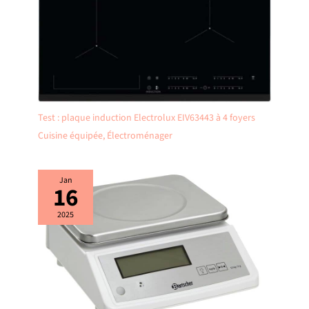
Test : plaque induction Electrolux EIV63443 à 4 foyers
Cuisine équipée
,
Électroménager
Jan
16
2025