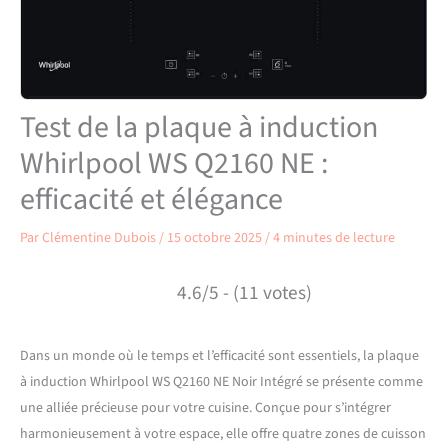
Test de la plaque à induction
Whirlpool WS Q2160 NE :
efficacité et élégance
Par
Clémentine Dubois
/
15 octobre 2025
/
4 minutes de lecture
4.6/5 - (11 votes)
Dans un monde où le temps et l’efficacité sont essentiels, la plaque
à induction Whirlpool WS Q2160 NE Noir Intégré se présente comme
une alliée précieuse pour votre cuisine. Conçue pour s’intégrer
harmonieusement à votre espace, elle offre quatre zones de cuisson