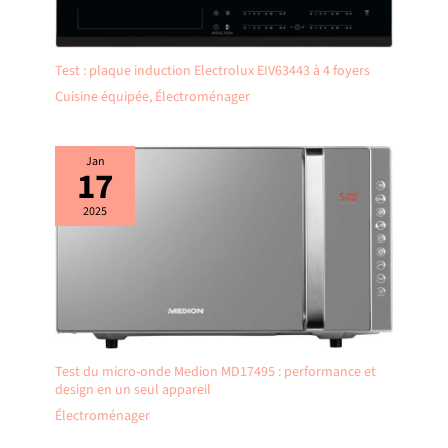
Test : plaque induction Electrolux EIV63443 à 4 foyers
Cuisine équipée
,
Électroménager
Jan
17
2025
Test du micro-onde Medion MD17495 : performance et
design en un seul appareil
Électroménager