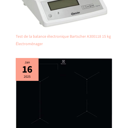
Test de la balance électronique Bartscher A300118 15 kg
Électroménager
Jan
16
2025