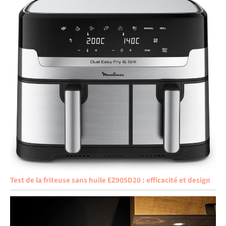
Test de la friteuse sans huile EZ905D20 : efficacité et design