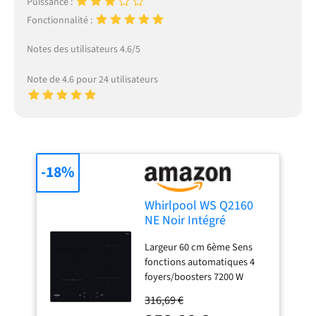
Puissance :
Fonctionnalité :
Notes des utilisateurs 4.6/5
Note de 4.6 pour 24 utilisateurs
-18%
Whirlpool WS Q2160
NE Noir Intégré
(placement) 59 cm
Largeur 60 cm 6ème Sens
Plaque avec zone à
fonctions automatiques 4
induction 4 zone(s)
foyers/boosters 7200 W
Foyer principal 21cm 3 kW
316,69 €