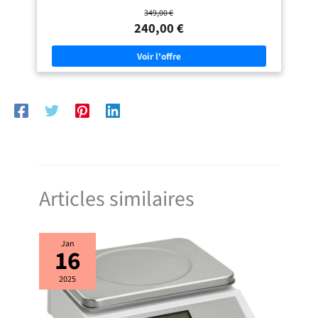
plaque de cuisson induction chauffe rapidement vos casseroles et
intégré, l'indicateur de chaleur
349,00 €
poêles, vous faisant gagner du temps en cuisine La plaque induction est
résiduelle qui identifie chaque zone
élégante et moderne, avec une finition noire qui s'intègre parfaitement
240,00 €
de cuisson par le symbole “H".
dans toutes les cuisines contemporaines Grâce à la précision du
Toutes ces fonctions peuvent
réglage, vous pouvez ajuster facilement la température de chaque foyer
prévenir les accidents et garantir la
pour des résultats de cuisson parfaits à chaque fois La fonction booster
sécurité de toute la famille.
vous permet d'augmenter rapidement la puissance de cuisson, parfait
【Adéquation et Installation】Vous
pour faire bouillir de l'eau ou saisir des aliments
ne pouvez utiliser que des ustensiles
de cuisson avec des socles adaptés
aux tables de plaque induction. Ne
convient pas pour les matériaux
d'ustensiles de cuisson suivants :
aluminium ou cuivre sans fond
magnétique, verre, bois, porcelaine,
céramique et faïence. La plaque
induction 2 feux encastrable est
peut être posée directement sur le
plan de travail, idéale pour les
Articles similaires
petites cuisines, les terrasses, les
cuisines extérieures, les
appartements, le camping, les
caravanes et les péniches.
Jan
16
2025