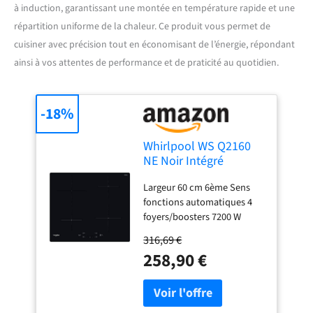
à induction, garantissant une montée en température rapide et une
répartition uniforme de la chaleur. Ce produit vous permet de
cuisiner avec précision tout en économisant de l’énergie, répondant
ainsi à vos attentes de performance et de praticité au quotidien.
-18%
Whirlpool WS Q2160
NE Noir Intégré
(placement) 59 cm
Largeur 60 cm 6ème Sens
Plaque avec zone à
fonctions automatiques 4
induction 4 zone(s)
foyers/boosters 7200 W
Foyer principal 21cm 3 kW
316,69 €
258,90 €