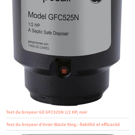
Test du broyeur GE GFC525N 1/2 HP, noir
Test du broyeur d’évier Waste King : fiabilité et efficacité