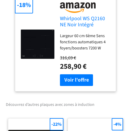
-18%
Whirlpool WS Q2160
NE Noir Intégré
(placement) 59 cm
Largeur 60 cm 6ème Sens
Plaque avec zone à
fonctions automatiques 4
induction 4 zone(s)
foyers/boosters 7200 W
Foyer principal 21cm 3 kW
316,69 €
258,90 €
Découvrez d’autres plaques avec zones à induction
-22%
-4%