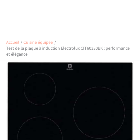
Accueil
Cuisine équipée
Test de la plaque à induction Electrolux CIT60330BK : performance
et élégance