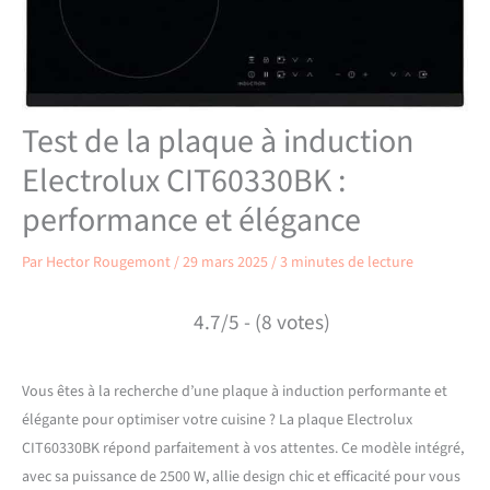
Test de la plaque à induction
Electrolux CIT60330BK :
performance et élégance
Par
Hector Rougemont
/
29 mars 2025
/
3 minutes de lecture
4.7/5 - (8 votes)
Vous êtes à la recherche d’une plaque à induction performante et
élégante pour optimiser votre cuisine ? La plaque Electrolux
CIT60330BK répond parfaitement à vos attentes. Ce modèle intégré,
avec sa puissance de 2500 W, allie design chic et efficacité pour vous