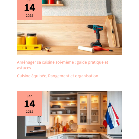
Jan
14
2025
Aménager sa cuisine soi-même : guide pratique et
astuces
Cuisine équipée
,
Rangement et organisation
Jan
14
2025