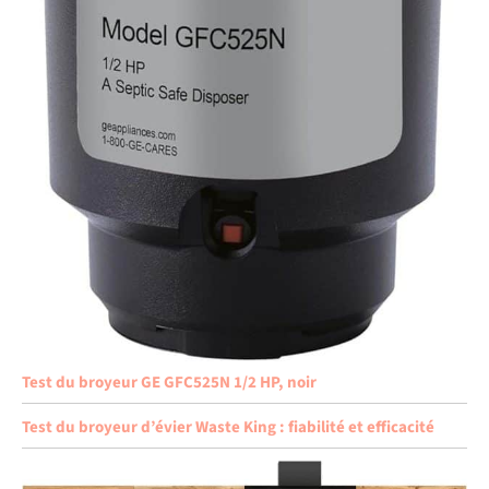
Test du broyeur GE GFC525N 1/2 HP, noir
Test du broyeur d’évier Waste King : fiabilité et efficacité