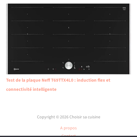
Test de la plaque Neff T69TTX4L0 : induction flex et
connectivité intelligente
Copyright © 2026 Choisir sa cuisine
A propos
Contact