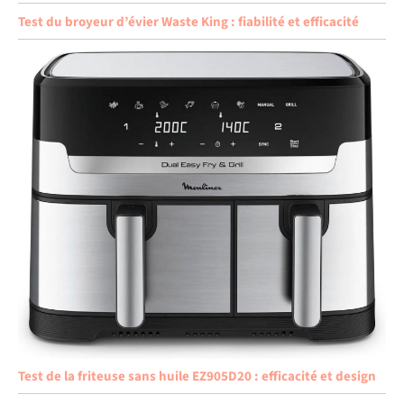
Test du broyeur d’évier Waste King : fiabilité et efficacité
Test de la friteuse sans huile EZ905D20 : efficacité et design