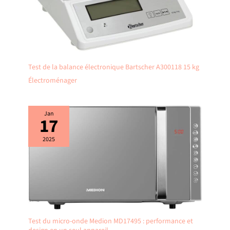
Test de la balance électronique Bartscher A300118 15 kg
Électroménager
Jan
17
2025
Test du micro-onde Medion MD17495 : performance et