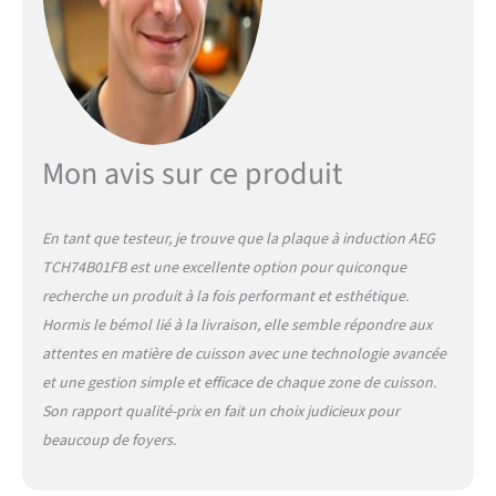
série 6000 Bridge avec hotte
intégrée combine une
plaque à induction qui se
monte dans une armoire de
60 cm et un extracteur
puissant qui crée un flux
d'air optimal. La fonction
Mon avis sur ce produit
Bridge de la plaque permet
également de combiner
deux zones de cuisson en
une plus grande pour des
En tant que testeur, je trouve que la
plaque à induction AEG
récipients de grande taille.
TCH74B01FB
est une excellente option pour quiconque
Fonction BRIDGE :
recherche un produit à la fois performant et esthétique.
polyvalence de cuisson avec
Hormis le bémol lié à la livraison, elle semble répondre aux
deux zones : la fonction
attentes en matière de cuisson avec une technologie avancée
Bridge pratique relie deux
zones pour créer une zone
et une gestion simple et efficace de chaque zone de cuisson.
de cuisson plus grande. Les
Son rapport qualité-prix en fait un choix judicieux pour
deux zones se connectent
beaucoup de foyers.
automatiquement en
alignant la puissance pour
une cuisson uniforme.