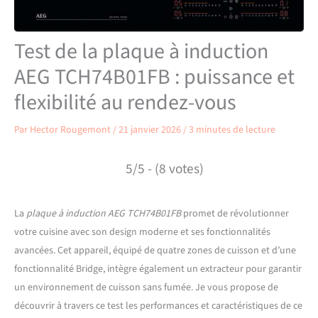
Test de la plaque à induction
AEG TCH74B01FB : puissance et
flexibilité au rendez-vous
Par
Hector Rougemont
/
21 janvier 2026
/
3 minutes de lecture
5/5 - (8 votes)
La
plaque à induction AEG TCH74B01FB
promet de révolutionner
votre cuisine avec son design moderne et ses fonctionnalités
avancées. Cet appareil, équipé de quatre zones de cuisson et d’une
fonctionnalité Bridge, intègre également un extracteur pour garantir
un environnement de cuisson sans fumée. Je vous propose de
découvrir à travers ce test les performances et caractéristiques de ce