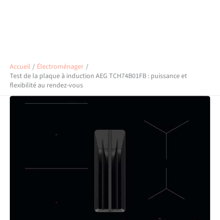
Accueil
Électroménager
Test de la plaque à induction AEG TCH74B01FB : puissance et
flexibilité au rendez-vous