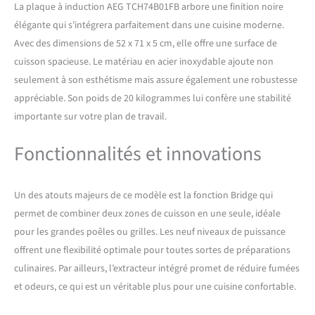
La plaque à induction AEG TCH74B01FB arbore une finition noire
combiner deux zones de
cuisson en une plus grande
élégante qui s’intégrera parfaitement dans une cuisine moderne.
pour des ustensiles de
Avec des dimensions de 52 x 71 x 5 cm, elle offre une surface de
grande taille. Liberté totale
cuisson spacieuse. Le matériau en acier inoxydable ajoute non
dans la cuisine : la plaque
seulement à son esthétisme mais assure également une robustesse
série 6000 Bridge avec hotte
intégrée combine une
appréciable. Son poids de 20 kilogrammes lui confère une stabilité
plaque à induction qui se
importante sur votre plan de travail.
monte dans une armoire de
60 cm et un extracteur
Fonctionnalités et innovations
puissant qui crée un flux
d'air optimal. La fonction
Bridge de la plaque permet
Un des atouts majeurs de ce modèle est la fonction Bridge qui
également de combiner
permet de combiner deux zones de cuisson en une seule, idéale
deux zones de cuisson en
une plus grande pour des
pour les grandes poêles ou grilles. Les neuf niveaux de puissance
récipients de grande taille.
offrent une flexibilité optimale pour toutes sortes de préparations
Fonction BRIDGE :
culinaires. Par ailleurs, l’extracteur intégré promet de réduire fumées
polyvalence de cuisson avec
et odeurs, ce qui est un véritable plus pour une cuisine confortable.
deux zones : la fonction
Bridge pratique relie deux