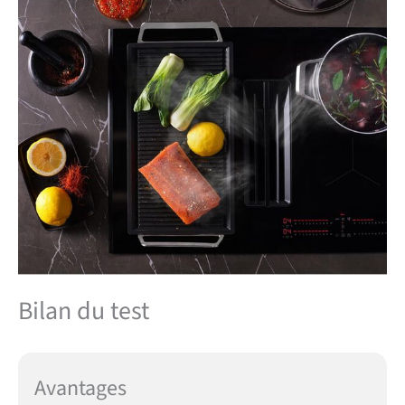
nettoyé et réutilisé
plusieurs fois : le filtre à
charbon de longue durée est
facile à nettoyer, ce qui rend
la cuisine fraîche et les
ventilateurs fonctionnent
au maximum plus
longtemps. Les filtres
peuvent être nettoyés au
lave-vaisselle, régénérés
jusqu'à 8 fois et facilement
remis en place, prolongeant
leur durée de vie.
Bilan du test
Avantages