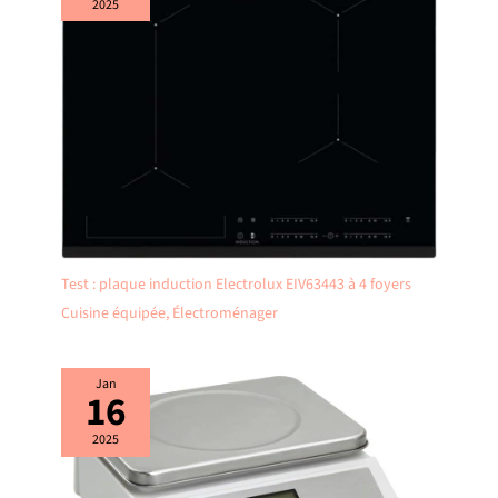
2025
pour gérer votre temps de cuisson ou comme simple compte à rebours
elle vous assiste dans toutes vos tâches culinaires 𝗚𝗔𝗥𝗔𝗡𝗧𝗜𝗘 𝟮
𝗔𝗡𝗦 𝗦𝗔𝗡𝗦 𝗧𝗥𝗔𝗖𝗔𝗦: Achetez en toute confiance Votre tables de
cuisson AURAKICH est couvert par une garantie fabricant de 2 ans pour
une protection longue durée et une tranquillité d'esprit absolue
Test : plaque induction Electrolux EIV63443 à 4 foyers
Cuisine équipée
,
Électroménager
Jan
16
2025