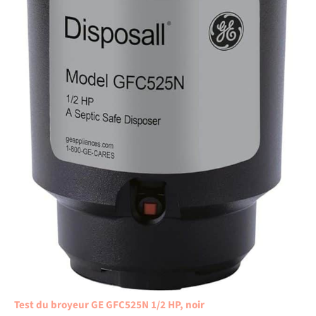
Test du broyeur GE GFC525N 1/2 HP, noir