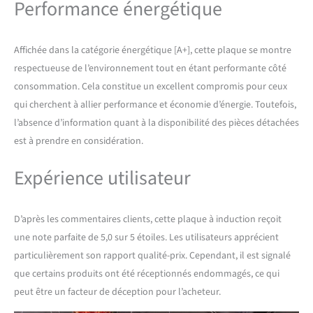
Performance énergétique
zones pour créer une zone
de cuisson plus grande. Les
deux zones se connectent
automatiquement en
Affichée dans la catégorie énergétique [A+], cette plaque se montre
alignant la puissance pour
respectueuse de l’environnement tout en étant performante côté
une cuisson uniforme.
consommation. Cela constitue un excellent compromis pour ceux
Options de cuisson
qui cherchent à allier performance et économie d’énergie. Toutefois,
illimitées : les 4 zones de
contrôle indépendantes,
l’absence d’information quant à la disponibilité des pièces détachées
avec 9 niveaux de
est à prendre en considération.
puissance, vous permettent
de gérer individuellement
Expérience utilisateur
les 4 zones et disposent de
minuteurs individuels. Ils
offrent également d'autres
D’après les commentaires clients, cette plaque à induction reçoit
fonctions telles que Power
une note parfaite de 5,0 sur 5 étoiles. Les utilisateurs apprécient
Boost (cuisson rapide),
touche active, verrouillage
particulièrement son rapport qualité-prix. Cependant, il est signalé
de sécurité et contrôle
que certains produits ont été réceptionnés endommagés, ce qui
automatique de
peut être un facteur de déception pour l’acheteur.
l'extraction. Filtre à charbon
de longue durée. Peut être