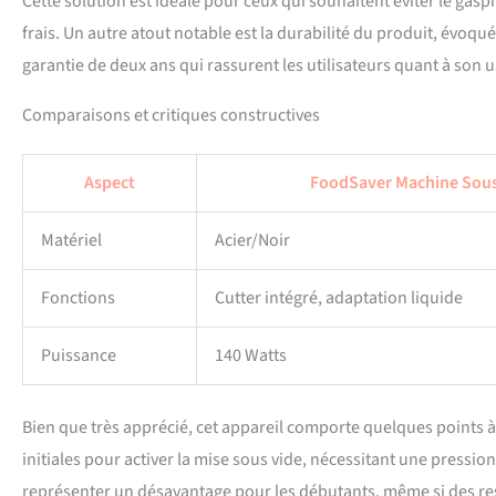
Cette solution est idéale pour ceux qui souhaitent éviter le gas
frais. Un autre atout notable est la durabilité du produit, évo
garantie de deux ans qui rassurent les utilisateurs quant à son 
Comparaisons et critiques constructives
Aspect
FoodSaver Machine Sous
Matériel
Acier/Noir
Fonctions
Cutter intégré, adaptation liquide
Puissance
140 Watts
Bien que très apprécié, cet appareil comporte quelques points à
initiales pour activer la mise sous vide, nécessitant une pressio
représenter un désavantage pour les débutants, même si des ress