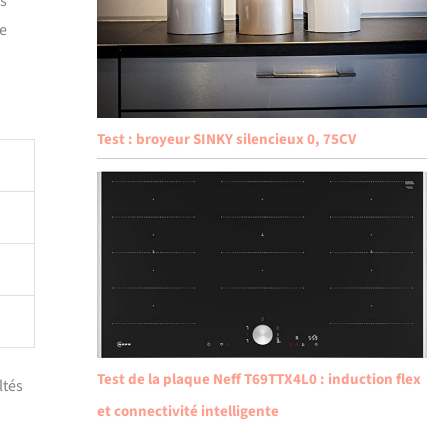
ts
ne
Test : broyeur SINKY silencieux 0, 75CV
Test de la plaque Neff T69TTX4L0 : induction flex
ltés
et connectivité intelligente