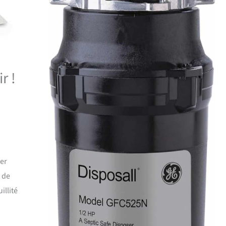
r !
ver
 de
illité