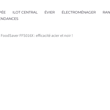
PÉE
ILOT CENTRAL
ÉVIER
ÉLECTROMÉNAGER
RAN
TENDANCES
FoodSaver FFS016X : efficacité acier et noir !