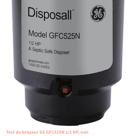
Test du broyeur GE GFC525N 1/2 HP, noir