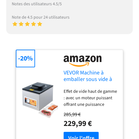
Notes des utilisateurs 4.5/5
Note de 4.5 pour 24 utilisateurs
-20%
VEVOR Machine à
emballer sous vide à
chambre 260 W
Effet de vide haut de gamme
machine d'emballage
: avec un moteur puissant
sous vide taille
offrant une puissance
compacte 260 mm
maximale de 950 W et un
dans la cuisine
285,99 €
vide relatif maximum de
domestique et pour
229,99 €
-100 KPa, notre scelleuse
un usage commercial
sous vide à chambre
pour aliments
garantit un fort effet de vide.
humides, viandes,