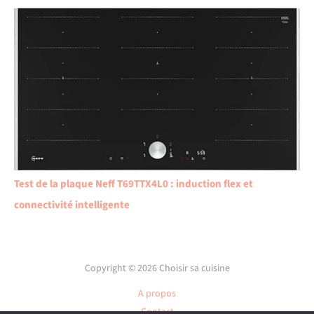
Test de la plaque Neff T69TTX4L0 : induction flex et
connectivité intelligente
Copyright © 2026 Choisir sa cuisine
A propos
Contact