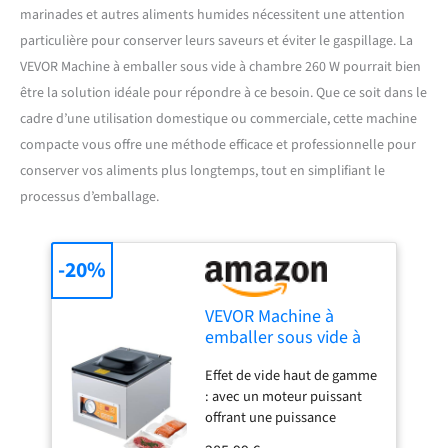
marinades et autres aliments humides nécessitent une attention
particulière pour conserver leurs saveurs et éviter le gaspillage. La
VEVOR Machine à emballer sous vide à chambre 260 W pourrait bien
être la solution idéale pour répondre à ce besoin. Que ce soit dans le
cadre d’une utilisation domestique ou commerciale, cette machine
compacte vous offre une méthode efficace et professionnelle pour
conserver vos aliments plus longtemps, tout en simplifiant le
processus d’emballage.
-20%
VEVOR Machine à
emballer sous vide à
chambre 260 W
Effet de vide haut de gamme
machine d'emballage
: avec un moteur puissant
sous vide taille
offrant une puissance
compacte 260 mm
maximale de 950 W et un
dans la cuisine