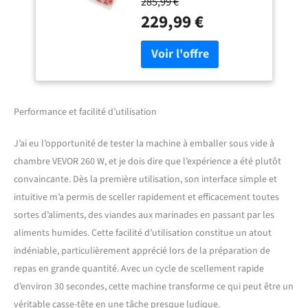
285,99 €
vide relatif maximum de
domestique et pour
229,99 €
-100 KPa, notre scelleuse
un usage commercial
sous vide à chambre
pour aliments
garantit un fort effet de vide.
humides, viandes,
Doté d'une chambre de 13 x
marinades
10,6 x 2 po/330 x 270 x 50
mm, d'une longueur de
scellage de 10,2 po/260 mm
Performance et facilité d’utilisation
(sac) et d'une puissance de
scellage de 260 W, il garde
J’ai eu l’opportunité de tester la machine à emballer sous vide à
vos aliments frais et
chambre VEVOR 260 W, et je dois dire que l’expérience a été plutôt
savoureux. De plus, il
convaincante. Dès la première utilisation, son interface simple et
fonctionne silencieusement
à moins de 70 décibels.
intuitive m’a permis de sceller rapidement et efficacement toutes
Conception
sortes d’aliments, des viandes aux marinades en passant par les
multifonctionnelle : en plus
aliments humides. Cette facilité d’utilisation constitue un atout
de fournir un effet de vide
indéniable, particulièrement apprécié lors de la préparation de
haut de gamme, cette
machine à chambre sous
repas en grande quantité. Avec un cycle de scellement rapide
vide est également dotée de
d’environ 30 secondes, cette machine transforme ce qui peut être un
plusieurs fonctionnalités
véritable casse-tête en une tâche presque ludique.