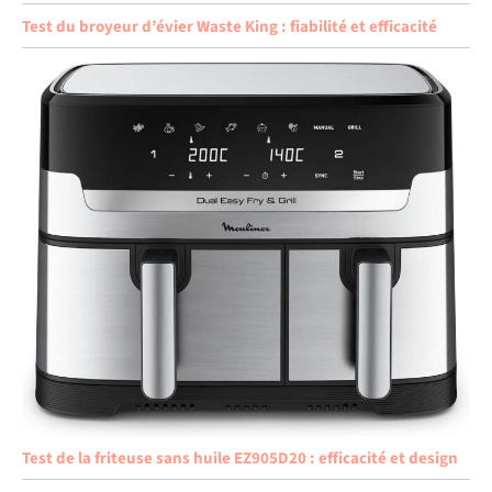
Test du broyeur d’évier Waste King : fiabilité et efficacité
Test de la friteuse sans huile EZ905D20 : efficacité et design