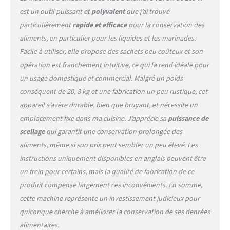
assure un refroidissement
est un outil puissant et
polyvalent
que j’ai trouvé
rapide des articles scellés
pour plus de fraîcheur. Des
particulièrement
rapide et efficace
pour la conservation des
fonctionnalités plus
aliments, en particulier pour les liquides et les marinades.
pratiques telles que l’arrêt
Facile à utiliser, elle propose des sachets peu coûteux et son
d’urgence, le démarrage et
opération est franchement intuitive, ce qui la rend idéale pour
la marinade répondent aux
un usage domestique et commercial. Malgré un poids
différents besoins des
utilisateurs. Facile à utiliser
conséquent de 20, 8 kg et une fabrication un peu rustique, cet
: scellez facilement des sacs
appareil s’avère durable, bien que bruyant, et nécessite un
jusqu'à 10,2 po/260 mm !
emplacement fixe dans ma cuisine. J’apprécie sa
puissance de
Notre machine sous vide
scellage
qui garantit une conservation prolongée des
commerciale offre une
gamme de scellage plus
aliments, même si son prix peut sembler un peu élevé. Les
large, vous permettant de
instructions uniquement disponibles en anglais peuvent être
manipuler facilement des
un frein pour certains, mais la qualité de fabrication de ce
sacs de différentes tailles.
produit compense largement ces inconvénients. En somme,
Grâce à une conception
avancée de barre de
cette machine représente un investissement judicieux pour
pression, l'opération
quiconque cherche à améliorer la conservation de ses denrées
devient plus pratique,
alimentaires.