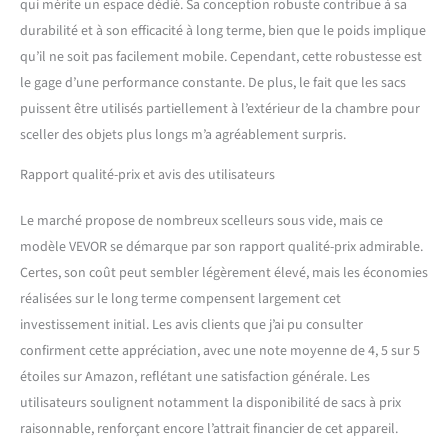
qui mérite un espace dédié. Sa conception robuste contribue à sa
avancée de barre de
durabilité et à son efficacité à long terme, bien que le poids implique
pression, l'opération
qu’il ne soit pas facilement mobile. Cependant, cette robustesse est
devient plus pratique,
garantissant une étanchéité
le gage d’une performance constante. De plus, le fait que les sacs
fiable à chaque fois. Qu'il
puissent être utilisés partiellement à l’extérieur de la chambre pour
s'agisse de petits ou de
sceller des objets plus longs m’a agréablement surpris.
grands sacs, il se ferme
parfaitement, préservant
Rapport qualité-prix et avis des utilisateurs
ainsi la fraîcheur et le goût
de vos ingrédients.
Le marché propose de nombreux scelleurs sous vide, mais ce
Accessoires abondants :
modèle VEVOR se démarque par son rapport qualité-prix admirable.
commencez à sceller
immédiatement avec notre
Certes, son coût peut sembler légèrement élevé, mais les économies
kit complet de mise sous
réalisées sur le long terme compensent largement cet
vide ! Vous recevez 30 sacs
investissement initial. Les avis clients que j’ai pu consulter
sous vide pour répondre à
confirment cette appréciation, avec une note moyenne de 4, 5 sur 5
divers besoins de
conservation des aliments,
étoiles sur Amazon, reflétant une satisfaction générale. Les
1 fil chauffant, 1 ruban
utilisateurs soulignent notamment la disponibilité de sacs à prix
adhésif haute température,
raisonnable, renforçant encore l’attrait financier de cet appareil.
1 plaque de remplissage et 1