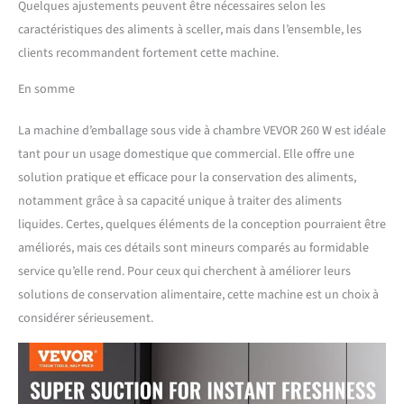
Quelques ajustements peuvent être nécessaires selon les
bouteille d'huile de pompe
à vide pour maintenir le
caractéristiques des aliments à sceller, mais dans l’ensemble, les
fonctionnement normal de
clients recommandent fortement cette machine.
la pompe à vide.
Applications polyvalentes :
En somme
des liquides, solides et
poudres aux pâtes, notre
La machine d’emballage sous vide à chambre VEVOR 260 W est idéale
machine de scellage sous
tant pour un usage domestique que commercial. Elle offre une
vide à chambre s'occupe de
solution pratique et efficace pour la conservation des aliments,
tout ! Qu'il s'agisse
d'aliments, de
notamment grâce à sa capacité unique à traiter des aliments
médicaments, de produits
liquides. Certes, quelques éléments de la conception pourraient être
aquatiques, de matières
améliorés, mais ces détails sont mineurs comparés au formidable
premières ou de
service qu’elle rend. Pour ceux qui cherchent à améliorer leurs
composants électroniques,
scellez en toute confiance et
solutions de conservation alimentaire, cette machine est un choix à
conservez tout frais plus
considérer sérieusement.
longtemps. Il fournit des
applications polyvalentes
pour répondre aux besoins
de différentes occasions.