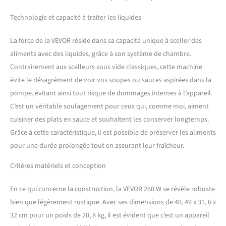
pratiques, rendant la
conservation des aliments
Technologie et capacité à traiter les liquides
plus pratique. Son temps de
refroidissement réglable
La force de la VEVOR réside dans sa capacité unique à sceller des
assure un refroidissement
aliments avec des liquides, grâce à son système de chambre.
rapide des articles scellés
pour plus de fraîcheur. Des
Contrairement aux scelleurs sous vide classiques, cette machine
fonctionnalités plus
évite le désagrément de voir vos soupes ou sauces aspirées dans la
pratiques telles que l’arrêt
pompe, évitant ainsi tout risque de dommages internes à l’appareil.
d’urgence, le démarrage et
C’est un véritable soulagement pour ceux qui, comme moi, aiment
la marinade répondent aux
différents besoins des
cuisiner des plats en sauce et souhaitent les conserver longtemps.
utilisateurs. Facile à utiliser
Grâce à cette caractéristique, il est possible de préserver les aliments
: scellez facilement des sacs
pour une durée prolongée tout en assurant leur fraîcheur.
jusqu'à 10,2 po/260 mm !
Notre machine sous vide
Critères matériels et conception
commerciale offre une
gamme de scellage plus
En ce qui concerne la construction, la VEVOR 260 W se révèle robuste
large, vous permettant de
bien que légèrement rustique. Avec ses dimensions de 40, 49 x 31, 6 x
manipuler facilement des
sacs de différentes tailles.
32 cm pour un poids de 20, 8 kg, il est évident que c’est un appareil
Grâce à une conception