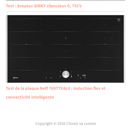
Test : broyeur SINKY silencieux 0, 75CV
Test de la plaque Neff T69TTX4L0 : induction flex et
connectivité intelligente
Copyright © 2026 Choisir sa cuisine