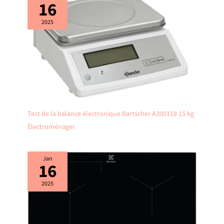
16
2025
Test de la balance électronique Bartscher A300118 15 kg
Électroménager
Jan
16
2025