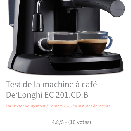
Test de la machine à café
De’Longhi EC 201.CD.B
Par
Hector Rougemont
/
12 mars 2025
/
4 minutes de lecture
4.8/5 - (10 votes)