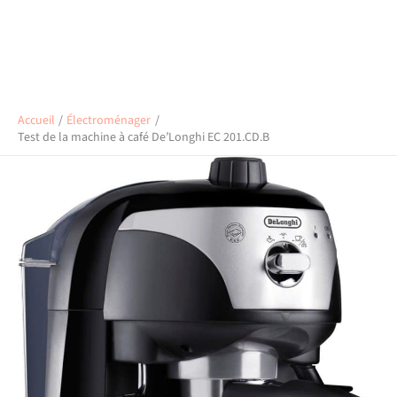
Accueil
Électroménager
Test de la machine à café De’Longhi EC 201.CD.B