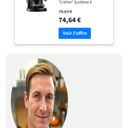
"Crème" Système à
Cappuccino Réservoir d'eau
78,65 €
avec une capacité de 1 l Bac
74,64 €
récolte gouttes amovible
avec système anti-goutte
pour un nettoyage facile
Poignée de réglage de la
vapeur