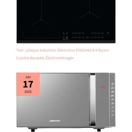
Test : plaque induction Electrolux EIV63443 à 4 foyers
Cuisine équipée
,
Électroménager
Jan
17
2025