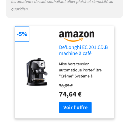
les amateurs de café souhaitant allier plaisir et simplicité au
quotidien.
-5%
De'Longhi EC 201.CD.B
machine à café
Mise hors tension
automatique Porte-filtre
"Crème" Système à
Cappuccino Réservoir d'eau
78,65 €
avec une capacité de 1 l Bac
74,64 €
récolte gouttes amovible
avec système anti-goutte
pour un nettoyage facile
Poignée de réglage de la
vapeur