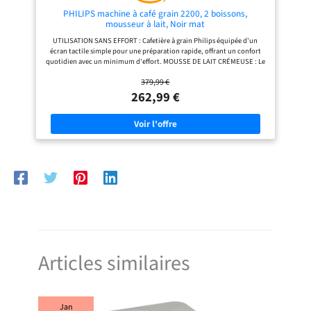
et mode veille CE N’EST PAS JUSTE
PARFAIT. C’EST PERFETTO. Du café
PHILIPS machine à café grain 2200, 2 boissons,
du matin au cappuccino du du
mousseur à lait, Noir mat
goûter, Magnifica S transforme
UTILISATION SANS EFFORT : Cafetière à grain Philips équipée d'un
chaque gorgée en un moment de
écran tactile simple pour une préparation rapide, offrant un confort
pur plaisir.
quotidien avec un minimum d'effort. MOUSSE DE LAIT CRÉMEUSE : Le
mousseur à lait classique crée une mousse de lait lisse et veloutée –
379,99 €
parfaite pour les cappuccinos et les cafés au lait. SPÉCIALITÉS DE CAFÉ
PERSONNALISABLES : Ajustez facilement la taille de la mouture,
262,99 €
l'intensité du café, la quantité et la température selon vos préférences
personnelles. NETTOYAGE FACILE : Le mousseur à lait classique ne
comprend que deux pièces et elles sont compatibles lave-vaisselle, ce
qui rend le nettoyage quotidien rapide et sans contrainte. COMPATIBLE
FILTRE AQUACLEAN : Réduit la formation de calcaire, minimisant le
besoin de détartrage fréquent et prolongeant la durée de vie de la
machine à café.
Articles similaires
Jan