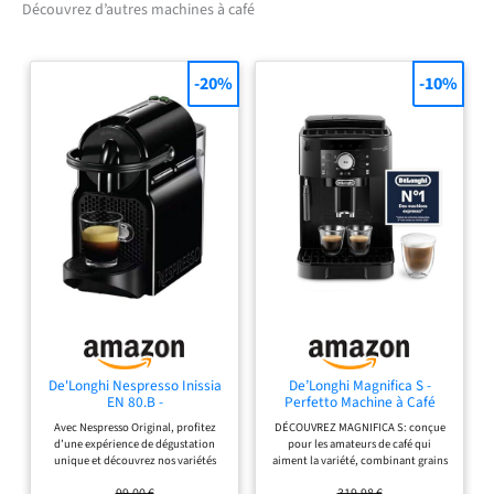
Découvrez d’autres machines à café
-20%
-10%
De'Longhi Nespresso Inissia
De’Longhi Magnifica S -
EN 80.B -
Perfetto Machine à Café
Automatique avec Mousseur
Avec Nespresso Original, profitez
DÉCOUVREZ MAGNIFICA S: conçue
à Lait Manuel, Machine à
d’une expérience de dégustation
pour les amateurs de café qui
Espresso et Cappuccino,
unique et découvrez nos variétés
aiment la variété, combinant grains
Panneau de Commande
d’espressos qui proviennent de
fraîchement moulus et mousseur
avec Boutons, Noir
99,00 €
319,98 €
cultures de café du monde entier 2
manuel pour des cappuccinos