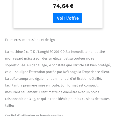
avec une capacité de 1 l Bac
74,64 €
récolte gouttes amovible
avec système anti-goutte
pour un nettoyage facile
Poignée de réglage de la
vapeur
Premières impressions et design
La machine à café De’Longhi EC 201.CD.B a immédiatement attiré
mon regard grâce à son design élégant et sa couleur noire
sophistiquée. Au déballage, je constate que l’article est bien protégé,
ce qui souligne l’attention portée par De’Longhi à l’expérience client.
La boîte comprend également un manuel d’utilisation détaillé,
facilitant la première mise en route. Son format est compact,
mesurant seulement 1 centimètre de diamètre avec un poids
raisonnable de 3 kg, ce qui la rend idéale pour les cuisines de toutes
tailles.
Facilité d’utilisation et fonctionnalités