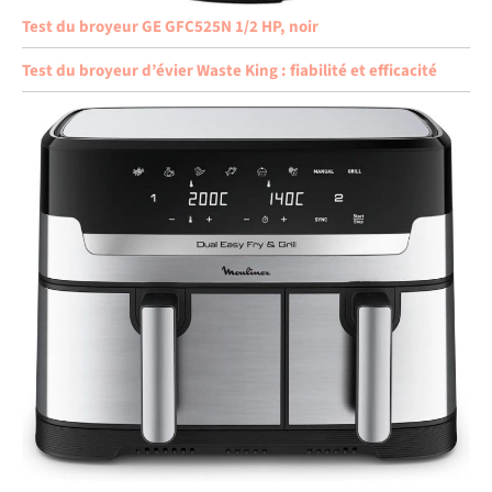
Test du broyeur GE GFC525N 1/2 HP, noir
Test du broyeur d’évier Waste King : fiabilité et efficacité