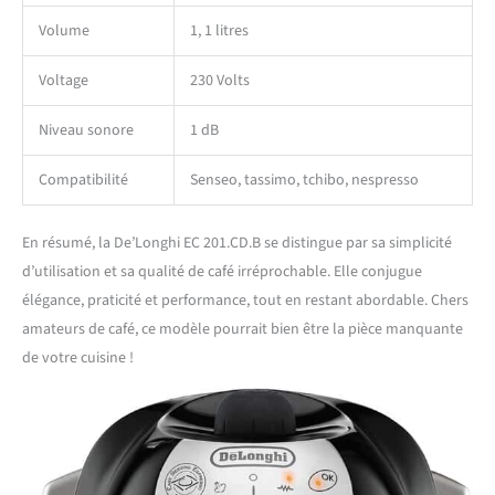
Volume
1, 1 litres
Voltage
230 Volts
Niveau sonore
1 dB
Compatibilité
Senseo, tassimo, tchibo, nespresso
En résumé, la De’Longhi EC 201.CD.B se distingue par sa simplicité
d’utilisation et sa qualité de café irréprochable. Elle conjugue
élégance, praticité et performance, tout en restant abordable. Chers
amateurs de café, ce modèle pourrait bien être la pièce manquante
de votre cuisine !