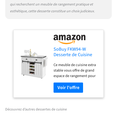
qui recherchent un meuble de rangement pratique et
esthétique, cette desserte constitue un choix judicieux.
SoBuy FKW94-W
Desserte de Cuisine
Chariot de Service
Ce meuble de cuisine extra
Meuble de Rangement
stable vous offre de grand
à roulettes Buffet de
espace de rangement pour
Cuisine Grande
divers ustensiles dans la
Armoire de
cuisine, à la salle à manger,
Rangement - Plans de
etc. Avec un grand plan de
Travail en Acier INOX
travail, 2 tiroirs, 2 portes
glissables avec 4 étages à
l’intérieur, 4 porte-
Découvrez d’autres dessertes de cuisine
bouteilles et 1 porte-