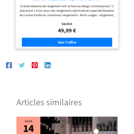
Grande desserte de rangement noir et bois au design contemporain ! 1
placard et 1 tiroir pour des rangements optimisés et organisés Desserte
de cuisine moderne, nombreux rangements - Multi-usages : rangement,
plan de travail Roulettes directionnelles - Structure panneaux de
54,99 €
particules noire plateaux façon hêtre Dimensions totales : L. 60 x P. 39.5
x H. 85 cm - Dimensions placard : L. 57 x P. 35 x H. 59 cm
49,99 €
Articles similaires
Août
14