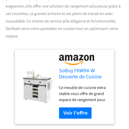
exigeantes, elle offre une solution de rangement astucieuse grâce à
ses roulettes, sa grande armoire et ses plans de travail en acier
inoxydable. Ce chariot de service allie élégance et fonctionnalité,
facilitant ainsi votre quotidien en cuisine tout en optimisant votre
espace.
SoBuy FKW94-W
Desserte de Cuisine
Chariot de Service
Ce meuble de cuisine extra
Meuble de Rangement
stable vous offre de grand
à roulettes Buffet de
espace de rangement pour
Cuisine Grande
divers ustensiles dans la
Armoire de
cuisine, à la salle à manger,
Rangement - Plans de
etc. Avec un grand plan de
Travail en Acier INOX
travail, 2 tiroirs, 2 portes