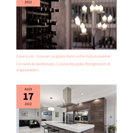
2022
Cave à vin : trouver sa place dans votre future cuisine
Conseils & tendances
,
Cuisine équipée
,
Rangement et
organisation
Août
17
2022