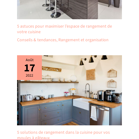
5 astuces pour maximiser l’espace de rangement de
votre cuisine
Conseils & tendances
,
Rangement et organisation
Août
17
2022
5 solutions de rangement dans la cuisine pour vos
moules à gâteaux