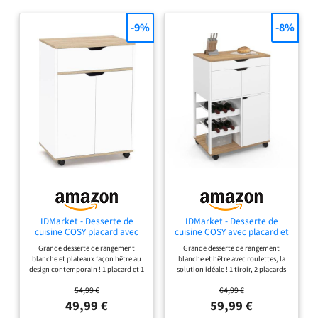
torchon. 4 roulettes
détachables pour un
-9%
-8%
mouvement sans effort.
Capacité de charge max.: 75
kg. Matériaux de qualité,
bois MDF de classe E1 laqué.
Dimensions (L x l x h) :
116cm x 46cm x 95cm.
Dimensions du plan de
travail: 107cm x 46cm.
Facture fournie. Toute
commande passée avant
14h est remise au
transporteur le jour même.
IDMarket - Desserte de
IDMarket - Desserte de
cuisine COSY placard avec
cuisine COSY avec placard et
tiroir bois blanc et plateaux
range bouteilles bois et
Grande desserte de rangement
Grande desserte de rangement
façon hêtre L.60 CM
blanc
blanche et plateaux façon hêtre au
blanche et hêtre avec roulettes, la
design contemporain ! 1 placard et 1
solution idéale ! 1 tiroir, 2 placards
tiroir pour des rangements
avec range bouteilles pour des
54,99 €
64,99 €
optimisés et organisés Desserte de
rangements optimisés et organisés
cuisine moderne, nombreux
Desserte avec roulettes - Structure
49,99 €
59,99 €
rangements - Multi-usages :
panneaux de particules blanche