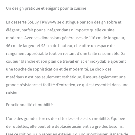
glissables avec 4 étages à
l’intérieur, 4 porte-
Un design pratique et élégant pour la cuisine
bouteilles et 1 porte-
torchon. 4 roulettes
La desserte SoBuy FKW94-W se distingue par son design sobre et
détachables pour un
élégant, parfait pour s’intégrer dans n’importe quelle cuisine
mouvement sans effort.
moderne. Avec ses dimensions généreuses de 116 cm de longueur,
Capacité de charge max.: 75
kg. Matériaux de qualité,
46 cm de largeur et 95 cm de hauteur, elle offre un espace de
bois MDF de classe E1 laqué.
rangement appréciable tout en restant d’une taille raisonnable. Sa
Dimensions (L x l x h) :
couleur blanche et son plan de travail en acier inoxydable ajoutent
116cm x 46cm x 95cm.
une touche de sophistication et de modernité. Le choix des
Dimensions du plan de
travail: 107cm x 46cm.
matériaux n’est pas seulement esthétique, il assure également une
Facture fournie. Toute
grande résistance et facilité d’entretien, ce qui est essentiel dans une
commande passée avant
cuisine.
14h est remise au
transporteur le jour même.
Fonctionnalité et mobilité
L’une des grandes forces de cette desserte est sa mobilité. Équipée
de roulettes, elle peut être déplacée aisément au gré des besoins.
Que ce soit pour un repas en extérieur ou pour optimiser l’espace de