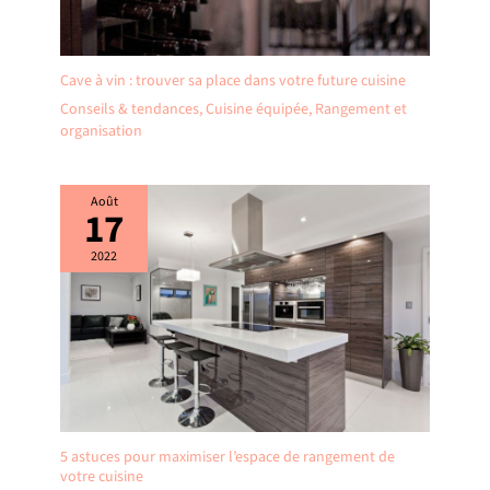
Cave à vin : trouver sa place dans votre future cuisine
Conseils & tendances
,
Cuisine équipée
,
Rangement et
organisation
Août
17
2022
5 astuces pour maximiser l’espace de rangement de
votre cuisine