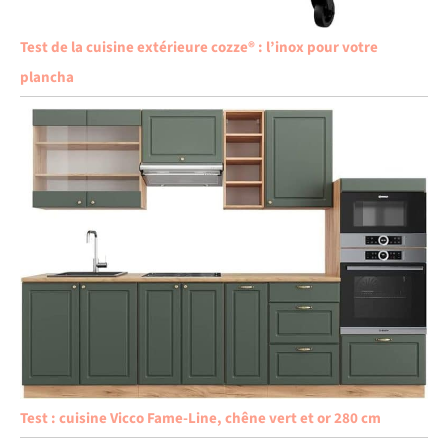
Test de la cuisine extérieure cozze® : l’inox pour votre
plancha
Test : cuisine Vicco Fame-Line, chêne vert et or 280 cm