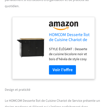
parfaitement à vos besoins d’organisation et de praticité au
quotidien.
HOMCOM Desserte îlot
de Cuisine Chariot de
Service Multi-
STYLE ÉLÉGANT : Desserte
rangements 1 tiroir 2
de cuisine bicolore noir et
placards 3 Portes avec
bois d'hévéa de style cosy
étagère Porte-
chic très élégant pour
torchons Bois d'hévéa
sublimer votre intérieur
Noir
MULTI-RANGEMENTS : 1
tiroir, 2 placards dont 1
double porte avec étagère,
porte-torchons ; étagère de
Design et praticité
placard réglable en hauteur
: idéal pour s'adapter aux
Le HOMCOM Desserte îlot de Cuisine Chariot de Service présente un
différentes tailles des