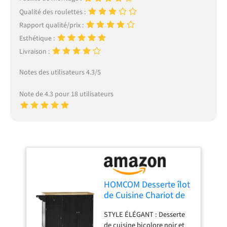
Qualité des roulettes :
Rapport qualité/prix :
Esthétique :
Livraison :
Notes des utilisateurs 4.3/5
Note de 4.3 pour 18 utilisateurs
HOMCOM Desserte îlot
de Cuisine Chariot de
Service Multi-
STYLE ÉLÉGANT : Desserte
rangements 1 tiroir 2
de cuisine bicolore noir et