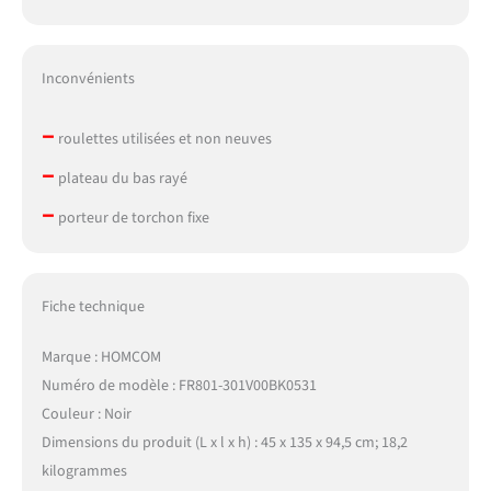
Inconvénients
–
roulettes utilisées et non neuves
–
plateau du bas rayé
–
porteur de torchon fixe
Fiche technique
Marque : HOMCOM
Numéro de modèle : FR801-301V00BK0531
Couleur : Noir
Dimensions du produit (L x l x h) : 45 x 135 x 94,5 cm; 18,2
kilogrammes