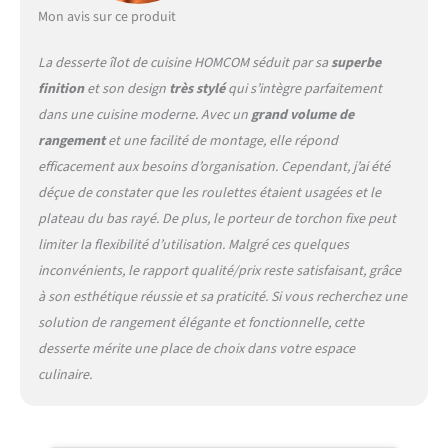
DE FINITION : Poignées
Mon avis sur ce produit
boutons de tiroirs,
charnières de portes
La desserte îlot de cuisine HOMCOM séduit par sa
superbe
robustes, 4 roulettes lisses
finition
et son design
très stylé
qui s’intègre parfaitement
avec 2 freins assurent la
dans une cuisine moderne. Avec un
grand volume de
mobilité et la stabilité
MONTAGE FACILE, RAPIDE :
rangement
et une facilité de montage, elle répond
Grâce à la notice
efficacement aux besoins d’organisation. Cependant, j’ai été
d'assemblage illustrée
déçue de constater que les roulettes étaient usagées et le
fournie. Dimensions totales
plateau du bas rayé. De plus, le porteur de torchon fixe peut
: 135L x 45l x 94,5H cm,
charge max. recommandée :
limiter la flexibilité d’utilisation. Malgré ces quelques
50 kg (au total), 8 kg
inconvénients, le rapport qualité/prix reste satisfaisant, grâce
(étagère), 3 kg (tiroir).
à son esthétique réussie et sa praticité. Si vous recherchez une
Montage nécessaire.
solution de rangement élégante et fonctionnelle, cette
desserte mérite une place de choix dans votre espace
culinaire.