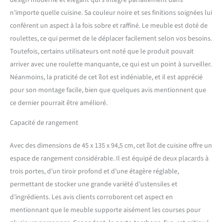
design moderne et élégant qui s’intègre parfaitement dans
ustensiles ou petits
n’importe quelle cuisine. Sa couleur noire et ses finitions soignées lui
électroménagers que vous
souhaitez y ranger
confèrent un aspect à la fois sobre et raffiné. Le meuble est doté de
CONCEPTION, FABRICATION
roulettes, ce qui permet de le déplacer facilement selon vos besoins.
DE QUALITÉ : MDF et
Toutefois, certains utilisateurs ont noté que le produit pouvait
panneaux de particules
arriver avec une roulette manquante, ce qui est un point à surveiller.
classe E1, plateau en bois
d'hévéa verni imperméable
Néanmoins, la praticité de cet îlot est indéniable, et il est apprécié
facile à nettoyer et à
pour son montage facile, bien que quelques avis mentionnent que
entretenir pour un usage
ce dernier pourrait être amélioré.
pérenne EXCELLENT NIVEAU
DE FINITION : Poignées
Capacité de rangement
boutons de tiroirs,
charnières de portes
Avec des dimensions de 45 x 135 x 94,5 cm, cet îlot de cuisine offre un
robustes, 4 roulettes lisses
espace de rangement considérable. Il est équipé de deux placards à
avec 2 freins assurent la
mobilité et la stabilité
trois portes, d’un tiroir profond et d’une étagère réglable,
MONTAGE FACILE, RAPIDE :
permettant de stocker une grande variété d’ustensiles et
Grâce à la notice
d’ingrédients. Les avis clients corroborent cet aspect en
d'assemblage illustrée
mentionnant que le meuble supporte aisément les courses pour
fournie. Dimensions totales