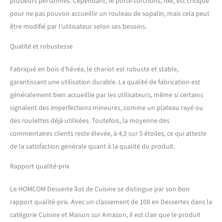
: 135L x 45l x 94,5H cm,
plusieurs personnes. Cependant, le porte-torchons, fixe, est critiqué
charge max. recommandée :
pour ne pas pouvoir accueillir un rouleau de sopalin, mais cela peut
50 kg (au total), 8 kg
être modifié par l’utilisateur selon ses besoins.
(étagère), 3 kg (tiroir).
Montage nécessaire.
Qualité et robustesse
Fabriqué en bois d’hévéa, le chariot est robuste et stable,
garantissant une utilisation durable. La qualité de fabrication est
généralement bien accueillie par les utilisateurs, même si certains
signalent des imperfections mineures, comme un plateau rayé ou
des roulettes déjà utilisées. Toutefois, la moyenne des
commentaires clients reste élevée, à 4,3 sur 5 étoiles, ce qui atteste
de la satisfaction générale quant à la qualité du produit.
Rapport qualité-prix
Le HOMCOM Desserte îlot de Cuisine se distingue par son bon
rapport qualité-prix. Avec un classement de 108 en Dessertes dans la
catégorie Cuisine et Maison sur Amazon, il est clair que le produit