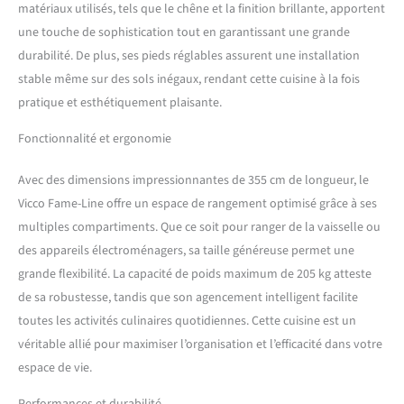
la hauteur des modules
matériaux utilisés, tels que le chêne et la finition brillante, apportent
inférieurs et supérieurs sont
une touche de sophistication tout en garantissant une grande
présentées sur les photos.
durabilité. De plus, ses pieds réglables assurent une installation
Les meubles bas ont une
stable même sur des sols inégaux, rendant cette cuisine à la fois
profondeur de 51,6 cm.
pratique et esthétiquement plaisante.
MATÉRIAU: La kitchenette
modulaire est composée de
Fonctionnalité et ergonomie
panneaux de particules de
16 mm faciles à entretenir,
avec un revêtement en
Avec des dimensions impressionnantes de 355 cm de longueur, le
résine mélamine. Toutes les
Vicco Fame-Line offre un espace de rangement optimisé grâce à ses
façades des unités de
multiples compartiments. Que ce soit pour ranger de la vaisselle ou
cuisine sont fabriquées en
des appareils électroménagers, sa taille généreuse permet une
MDF de haute qualité.
CONTENU DE LIVRAISON :
grande flexibilité. La capacité de poids maximum de 205 kg atteste
bloc de cuisine avec plan de
de sa robustesse, tandis que son agencement intelligent facilite
travail, matériel de
toutes les activités culinaires quotidiennes. Cette cuisine est un
montage, instructions de
véritable allié pour maximiser l’organisation et l’efficacité dans votre
montage (sauf indication
espace de vie.
contraire, les appareils
électroménagers et les