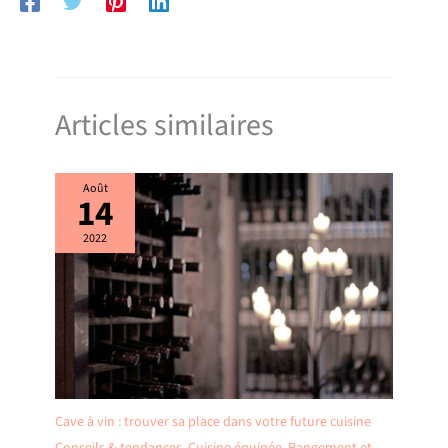
Articles similaires
Août
14
2022
Cave à vin : trouver sa place dans votre future cuisine
Conseils & tendances
,
Cuisine équipée
,
Rangement et