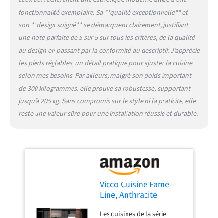
travail, matériel de
fonctionnalité exemplaire. Sa **qualité exceptionnelle** et
montage, instructions de
son **design soigné** se démarquent clairement, justifiant
montage (sauf indication
une note parfaite de 5 sur 5 sur tous les critères, de la qualité
contraire, les appareils
électroménagers et les
au design en passant par la conformité au descriptif. J’apprécie
décorations ne sont pas
les pieds réglables, un détail pratique pour ajuster la cuisine
compris dans la livraison)
selon mes besoins. Par ailleurs, malgré son poids important
de 300 kilogrammes, elle prouve sa robustesse, supportant
jusqu’à 205 kg. Sans compromis sur le style ni la praticité, elle
reste une valeur sûre pour une installation réussie et durable.
Vicco Cuisine Fame-
Line, Anthracite
Brillant/Chêne doré,
Les cuisines de la série
355cm