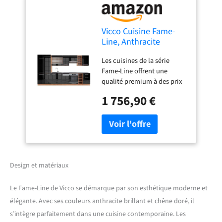
Vicco Cuisine Fame-
Line, Anthracite
Brillant/Chêne doré,
Les cuisines de la série
355cm
Fame-Line offrent une
qualité premium à des prix
équitables. En option, nous
1 756,90 €
proposons également des
panneaux de lave-vaisselle
entièrement intégrés de la
marque Vicco. Avec "Fame-
Line", choisissez entre des
concepts de cuisine prêts à
l'emploi ou élargissez-les à
Design et matériaux
votre guise avec des
modules supplémentaires.
Le Fame-Line de Vicco se démarque par son esthétique moderne et
DIMENSIONS : Le Bloc de
élégante. Avec ses couleurs anthracite brillant et chêne doré, il
cuisine a une taille générale
s’intègre parfaitement dans une cuisine contemporaine. Les
de 355 cm, la profondeur et