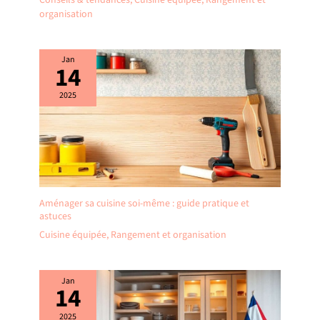
organisation
Jan
14
2025
Aménager sa cuisine soi-même : guide pratique et
astuces
Cuisine équipée
,
Rangement et organisation
Jan
14
2025