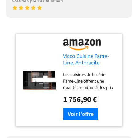
Note de 5 pour 4 utilisateurs
Vicco Cuisine Fame-
Line, Anthracite
Brillant/Chêne doré,
Les cuisines de la série
355cm
Fame-Line offrent une
qualité premium à des prix
équitables. En option, nous
1 756,90 €
proposons également des
panneaux de lave-vaisselle
entièrement intégrés de la
marque Vicco. Avec "Fame-
Line", choisissez entre des
concepts de cuisine prêts à