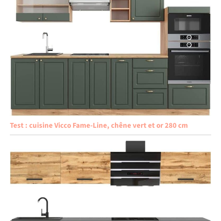
Test : cuisine Vicco Fame-Line, chêne vert et or 280 cm