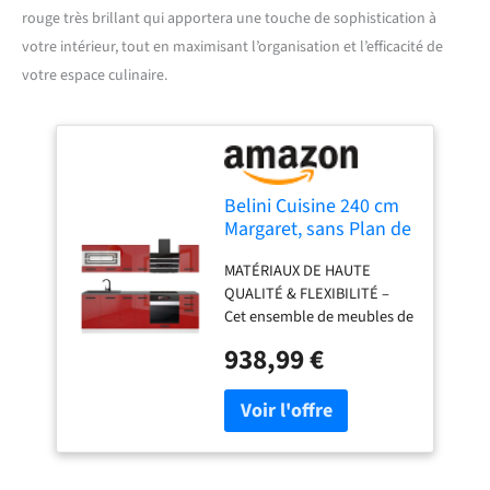
rouge très brillant qui apportera une touche de sophistication à
votre intérieur, tout en maximisant l’organisation et l’efficacité de
votre espace culinaire.
Belini Cuisine 240 cm
Margaret, sans Plan de
Travail, Rouge très
MATÉRIAUX DE HAUTE
Brillant
QUALITÉ & FLEXIBILITÉ –
Cet ensemble de meubles de
cuisine, fabriqué en
938,99 €
panneaux décoratifs
Econatura durables, séduit
par sa stabilité et sa finition
haut de gamme. Tous les
éléments sont modulables
et peuvent être combinés et