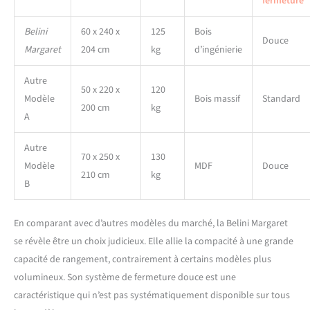
fermeture
NEXUS ALUMINIUM &
DESIGN – Poignées haut de
Belini
60 x 240 x
125
Bois
gamme en aluminium
Douce
Margaret
204 cm
kg
d’ingénierie
brossé avec revêtement
galvanique pour une grande
Autre
résistance et un design
50 x 220 x
120
moderne. Les pieds
Modèle
Bois massif
Standard
200 cm
kg
réglables en hauteur
A
compensent les irrégularités
du sol et assurent une
Autre
stabilité optimale.
70 x 250 x
130
Modèle
MDF
Douce
210 cm
kg
B
En comparant avec d’autres modèles du marché, la Belini Margaret
se révèle être un choix judicieux. Elle allie la compacité à une grande
capacité de rangement, contrairement à certains modèles plus
volumineux. Son système de fermeture douce est une
caractéristique qui n’est pas systématiquement disponible sur tous