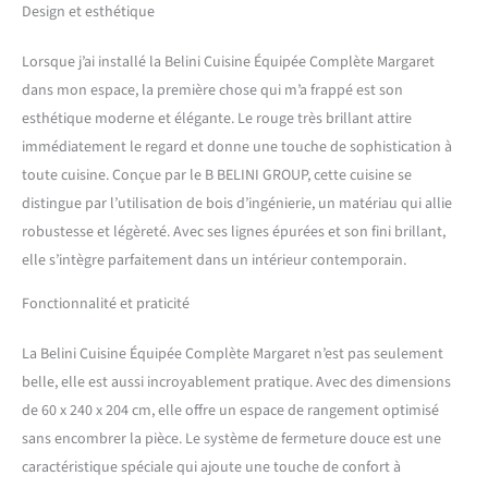
positionnés
Design et esthétique
individuellement. Inclus :
notice de montage, matériel
Lorsque j’ai installé la Belini Cuisine Équipée Complète Margaret
d’installation ainsi que
dans mon espace, la première chose qui m’a frappé est son
plans de travail
esthétique moderne et élégante. Le rouge très brillant attire
personnalisables selon la
configuration. SYSTÈME
immédiatement le regard et donne une touche de sophistication à
NEXUS SILENT & CONFORT –
toute cuisine. Conçue par le B BELINI GROUP, cette cuisine se
Les tiroirs métalliques
distingue par l’utilisation de bois d’ingénierie, un matériau qui allie
modernes de la gamme
robustesse et légèreté. Avec ses lignes épurées et son fini brillant,
Nexus en finition graphite,
elle s’intègre parfaitement dans un intérieur contemporain.
dotés de la technologie
Soft-Close, assurent une
Fonctionnalité et praticité
fermeture douce et
silencieuse. Complétés par
des charnières Soft-Close et
La Belini Cuisine Équipée Complète Margaret n’est pas seulement
des vérins à gaz pour portes
belle, elle est aussi incroyablement pratique. Avec des dimensions
et abattants. Testés jusqu’à
de 60 x 240 x 204 cm, elle offre un espace de rangement optimisé
60 000 cycles pour une
sans encombrer la pièce. Le système de fermeture douce est une
durabilité maximale.
SYSTÈME NEXUS RANGE-
caractéristique spéciale qui ajoute une touche de confort à