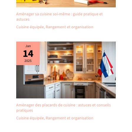
Aménager sa cuisine soi-même : guide pratique et
astuces
Cuisine équipée
,
Rangement et organisation
Jan
14
2025
Aménager des placards de cuisine : astuces et conseils
pratiques
Cuisine équipée
,
Rangement et organisation