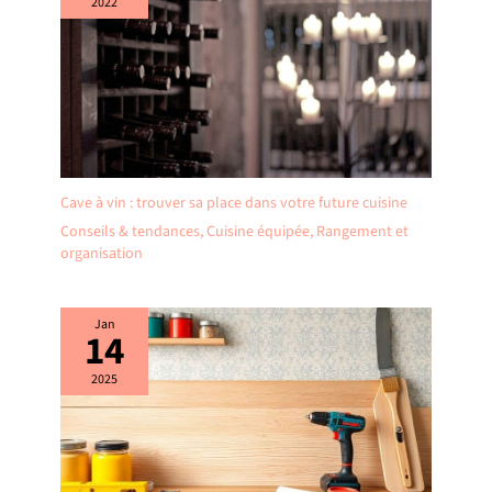
2022
Cave à vin : trouver sa place dans votre future cuisine
Conseils & tendances
,
Cuisine équipée
,
Rangement et
organisation
Jan
14
2025