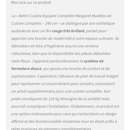
des charnières Soft-Close et
Mon avis sur ce produit
des vérins à gaz pour portes
et abattants. Testés jusqu’à
La « Belini Cuisine Equipee Complete Margaret Muebles de
60 000 cycles pour une
Cuisine Complets – 240 cm » se distingue par son esthétique
durabilité maximale.
audacieuse avec un fini
rouge très brillant
, parfait pour
SYSTÈME NEXUS RANGE-
COUVERTS &
apporter une touche de modernité à votre espace culinaire. Sa
ORGANISATION –
fabrication en bois d’ingénierie assure une certaine
Organisation intégrée des
robustesse, bien que la disponibilité des pièces détachées
couverts en polymère ABS
reste floue. J’apprécie particulièrement le
système de
robuste pour une visibilité
optimale et une utilisation
fermeture douce
, qui ajoute une touche de confort et de
efficace de l’espace. Design
sophistication. Cependant, l’absence de plan de travail intégré
ergonomique pour un usage
peut représenter un inconvénient pour certains, nécessitant
confortable et une
un achat supplémentaire pour une cuisine complète. Son
organisation parfaite au
quotidien. SYSTÈME DE
poids conséquent de 125 kg témoigne de sa solidité mais
PROTECTION NEXUS PRO++
pourrait compliquer l’installation. Globalement, ce produit est
& LONGÉVITÉ – Les chants
une option intéressante pour ceux qui recherchent un design
en polymère ABS résistants
affirmé et des fonctionnalités modernes tout en étant prêts à
protègent toutes les arêtes
et surfaces contre les
gérer quelques ajustements complémentaires.