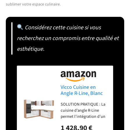
sublimer votre espace culinaire.
Considérez cette cuisine si vous
recherchez un compromis entre qualité et
esthétique.
Vicco Cuisine en
Angle R-Line, Blanc
Brillant/Chêne doré,
SOLUTION PRATIQUE : La
247 x 237 cm
cuisine d’angle R-Line
permet l’intégration d’un
four et d’un micro-ondes
1 428,90 €
dans une colonne haute.