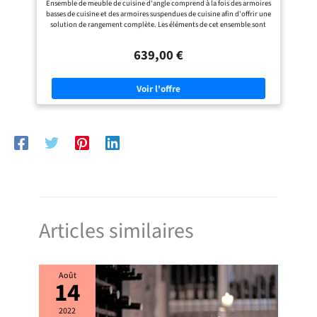
Ensemble de meuble de cuisine d'angle comprend à la fois des armoires
basses de cuisine et des armoires suspendues de cuisine afin d'offrir une
solution de rangement complète. Les éléments de cet ensemble sont
modulables, permettant de créer des cuisines sur mesure et de
l'adapter facilement à un angle gauche ou droit, selon vos besoins et la
639,00 €
configuration de votre pièce. Dimension des meubles bas : Profondeur
47 x Hauteur 85,7 cm Dimension des meubles hauts : Profondeur 30,5 x
Hauteur 57,5 cm Couleur : Blanc/Craie brillant Poids : 135 kg
Accessoires : charnières Hettich, poignée en plastique, glissières Plan
de travail, évier robinetterie , Appareils électroménagers non inclus
Articles similaires
Août
14
2022