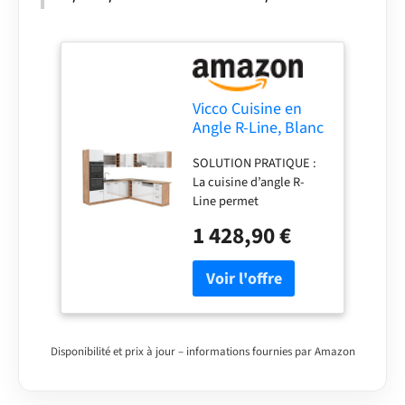
montage, instructions
de montage (sauf
indication contraire, les
appareils
électroménagers et les
décorations ne sont pas
Vicco Cuisine en
compris dans la
Angle R-Line, Blanc
livraison).
Brillant/Chêne
SOLUTION PRATIQUE :
doré, 247 x 237 cm
La cuisine d’angle R-
Line permet
l’intégration d’un four
1 428,90 €
et d’un micro-ondes
dans une colonne
haute. Des façades
entièrement intégrées
pour lave-vaisselle
Vicco sont disponibles
en option.
Disponibilité et prix à jour – informations fournies par Amazon
CONFIGURATION
FLEXIBLE : La cuisine en