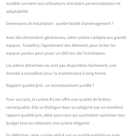
pour micro-ondes :
modèle convient aux utilisateurs cherchant personnalisation et
56,8x45x55 cm. MATÉRIAU
adaptabilité.
: Les façades et le corps de
la cuisine sont fabriqués
Dimensions et installation : quelle facilité d’aménagement ?
en panneau de particules
de 16 mm avec
Avec des dimensions généreuses, cette cuisine s’adapte aux grands
revêtement en résine
espaces. Toutefois, l’ajustement des éléments pour éviter les
mélaminée. CONTENU DE
espaces perdus peut poser un défi lors de l’installation.
LIVRAISON : Bloc cuisine
sans plan de travail,
Les pièces détachées ne sont pas disponibles facilement, une
matériel de montage,
instructions de montage
donnée à considérer pour la maintenance à long terme.
(sauf indication contraire,
les appareils
Rapport qualité/prix : un investissement justifié ?
électroménagers et les
décorations ne sont pas
Pour son prix, la cuisine R-Line offre une qualité de finition
compris dans la livraison).
remarquable. Elle se distingue dans sa catégorie par un excellent
rapport qualité/prix, idéal pour ceux qui souhaitent optimiser leur
budget tout en obtenant une cuisine élégante.
En définitive, cette cuisine séduit par sa qualité esthétique mais