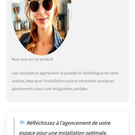
supplémentaire.
DIMENSIONS : La
cuisine d’angle a une
largeur de 247x237 cm
et une profondeur de 46
cm. Les meubles bas
ont une profondeur de
46 cm. Niche pour four :
56,8x59,4x55 cm. Niche
Mon avis sur ce produit
pour micro-ondes :
56,8x45x55 cm.
Les utilisateurs apprécient la qualité et l’esthétique de cette
MATÉRIAU : Les façades
cuisine, bien que l’installation puisse nécessiter quelques
et le corps de la cuisine
sont fabriqués en
ajustements pour une intégration parfaite.
panneau de particules
de 16 mm avec
revêtement en résine
mélaminée. CONTENU
DE LIVRAISON : Bloc
Réfléchissez à l’agencement de votre
cuisine sans plan de
espace pour une installation optimale.
travail, matériel de