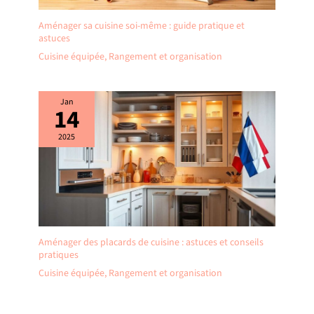
Aménager sa cuisine soi-même : guide pratique et
astuces
Cuisine équipée
,
Rangement et organisation
Jan
14
2025
Aménager des placards de cuisine : astuces et conseils
pratiques
Cuisine équipée
,
Rangement et organisation