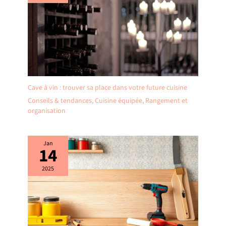
Cave à vin : trouver sa place dans votre future cuisine
Conseils & tendances
,
Cuisine équipée
,
Rangement et
organisation
Jan
14
2025