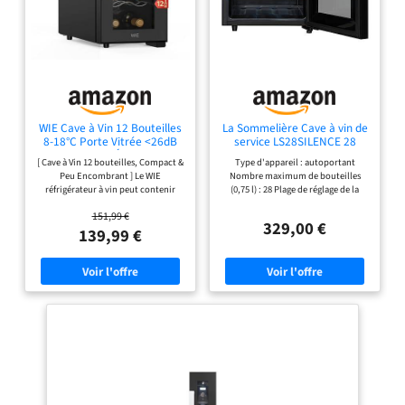
WIE Cave à Vin 12 Bouteilles
La Sommelière Cave à vin de
8-18°C Porte Vitrée <26dB
service LS28SILENCE 28
Tactile Écran
bouteilles
[ Cave à Vin 12 bouteilles, Compact &
Type d'appareil : autoportant
Peu Encombrant ] Le WIE
Nombre maximum de bouteilles
réfrigérateur à vin peut contenir
(0,75 l) : 28 Plage de réglage de la
jusqu'à 12 bouteilles de vin
température : 11 à 18 °C Affichage
151,99 €
standard, et est également idéal
numérique de la température : oui
329,00 €
pour le stockage de bières et de
Éclairage interne : LED
139,99 €
boissons en canette. Ce petit cave à
vin (25,5 x 51 x 61 cm) comprend 5
étagères chromées amovibles sur
toute la longueur, vous permettant
de ranger facilement des bouteilles
de vin de différentes formes. [
Contrôle Tactile & Température
Réglable 8 -18°C ] La mini cave à vin
thermoélectrique offre un
environnement idéal pour une
conservation longue durée. Grâce à
son écran tactile, la température