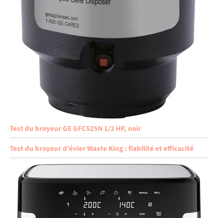
Test du broyeur GE GFC525N 1/2 HP, noir
Test du broyeur d’évier Waste King : fiabilité et efficacité