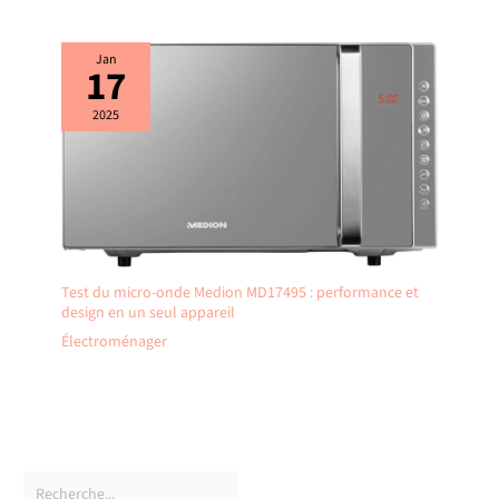
Jan
17
2025
Test du micro-onde Medion MD17495 : performance et
design en un seul appareil
Électroménager