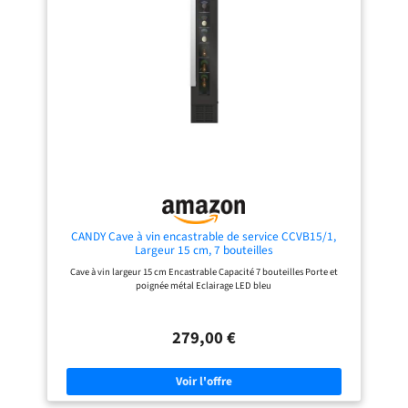
peut être réglée de 8 à 18°C.
Préservez saveurs, arômes et qualité
grâce à un contrôle climatique
constant et une conservation
optimale de votre vin. L'écran
tactile permet également d'allumer
et d'éteindre l'éclairage intérieur.
(Appuyez deux fois sur la touche
"°F/°C" pour changer d'unité.) [
Triple Vitrage et Porte Miroir ] La
cave à vin numérique est dotée
d'une porte vitrée à trois panneaux
avec joint hermétique pour un
contrôle optimal de l'humidité et la
protection de vos précieuses
bouteilles en verre. Elle bloque les
rayons UV qui pourraient
endommager votre vin et altérer
CANDY Cave à vin encastrable de service CCVB15/1,
son goût. La façade miroir et les
Largeur 15 cm, 7 bouteilles
garnitures noires lui confèrent un
Cave à vin largeur 15 cm Encastrable Capacité 7 bouteilles Porte et
style élégant, sophistiqué et
poignée métal Eclairage LED bleu
moderne. [ Refroidissement
Silencieux & Sans Vibrations ] La
cave a vin de vieillissement
autonome est dotée d'un système
279,00 €
de refroidissement
thermoélectrique avancé, économe
en énergie et silencieux. Elle
maintient vos boissons à la bonne
température, sans perturber les