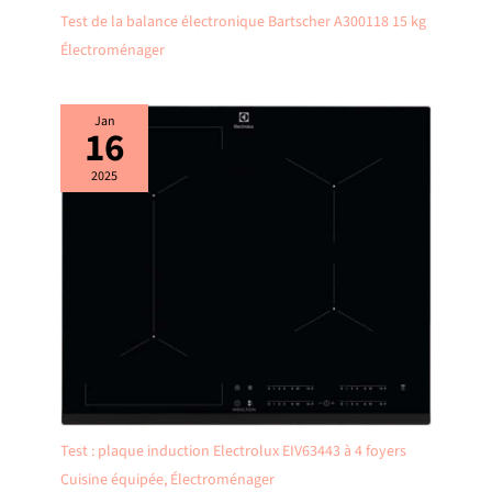
Test de la balance électronique Bartscher A300118 15 kg
Électroménager
Jan
16
2025
Test : plaque induction Electrolux EIV63443 à 4 foyers
Cuisine équipée
,
Électroménager