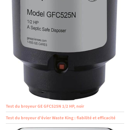
Test du broyeur GE GFC525N 1/2 HP, noir
Test du broyeur d’évier Waste King : fiabilité et efficacité