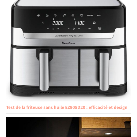
Test de la friteuse sans huile EZ905D20 : efficacité et design