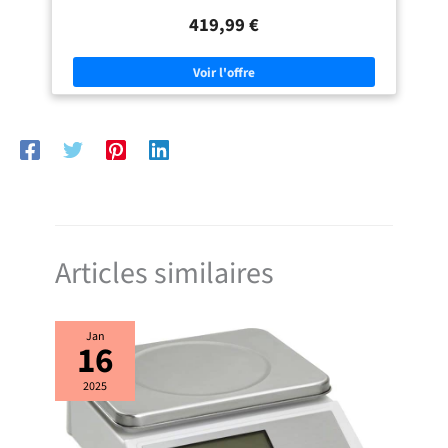
optimal de vos vins.
Élégance naturelle : Étagères en bois qui
419,99 €
allient raffinement et robustesse.
Technologie No Frost : Préserve
vos bouteilles sans humidité excessive ni givre.
Design moderne :
Finition noire élégante, en pose libre, pour sublimer votre intérieur.
Articles similaires
Jan
16
2025