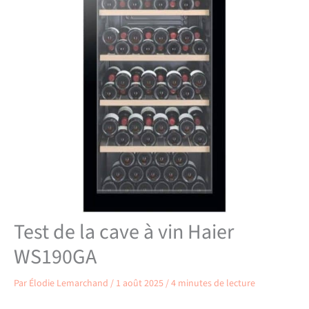
Test de la cave à vin Haier
WS190GA
Par
Élodie Lemarchand
/
1 août 2025
/
4 minutes de lecture