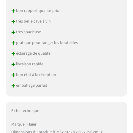
+
bon rapport qualité-prix
+
très belle cave à vin
+
très spacieuse
+
pratique pour ranger les bouteilles
+
éclairage de qualité
+
livraison rapide
+
bon état à la réception
+
emballage parfait
Fiche technique
Marque : Haier
Dimensions du produit (L x l x h) : 78 x 66 x 196 cm; 1