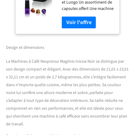
et Lungo Un assortiment de
11350
capsules offert Une machine
à café au design simple et
épuré Mode économie
d'énergie avec arrêt
automatique après 9
minutes d'inutilisation
Design et dimensions
La Machines à Café Nespresso Magimix Inissia Noir se distingue par
son design compact et élégant. Avec des dimensions de 21,01 x 23,01
x 32,11 cm et un poids de 2,7 kilogrammes, elle s’intègre facilement
dans n’importe quelle cuisine, même les plus petites. Sa couleur
noire lui confère une allure moderne et sobre, parfaite pour
s’adapter à tout type de décoration intérieure. Sa taille réduite ne
compromet en rien ses performances, et elle est idéale pour ceux
qui cherchent une machine à café efficace sans encombrer leur plan
de travail.