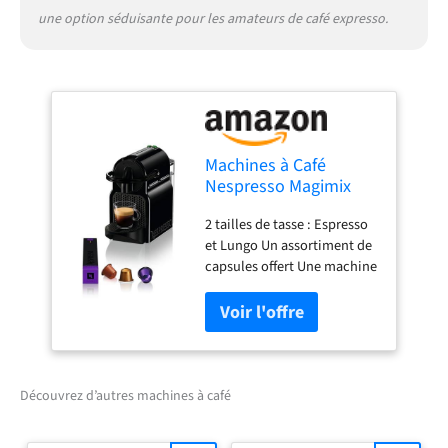
une option séduisante pour les amateurs de café expresso.
Machines à Café
Nespresso Magimix
Inissia Noir Cafetière
2 tailles de tasse : Espresso
Espresso à Dosettes
et Lungo Un assortiment de
11350
capsules offert Une machine
à café au design simple et
épuré Mode économie
d'énergie avec arrêt
automatique après 9
minutes d'inutilisation
Découvrez d’autres machines à café