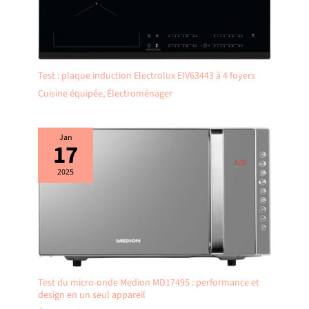
Test : plaque induction Electrolux EIV63443 à 4 foyers
Cuisine équipée
,
Électroménager
Jan
17
2025
Test du micro-onde Medion MD17495 : performance et
design en un seul appareil