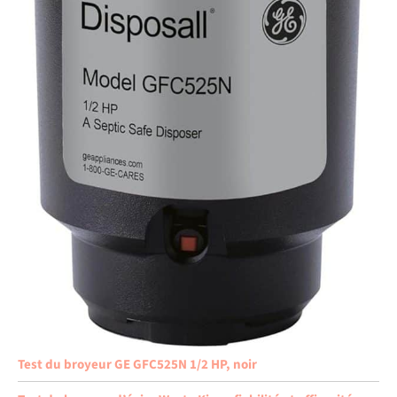
Test du broyeur GE GFC525N 1/2 HP, noir