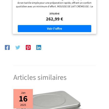
chaque gorgée en un moment de
écran tactile simple pour une préparation rapide, offrant un confort
pur plaisir.
quotidien avec un minimum d'effort. MOUSSE DE LAIT CRÉMEUSE : Le
mousseur à lait classique crée une mousse de lait lisse et veloutée –
379,99 €
parfaite pour les cappuccinos et les cafés au lait. SPÉCIALITÉS DE CAFÉ
PERSONNALISABLES : Ajustez facilement la taille de la mouture,
262,99 €
l'intensité du café, la quantité et la température selon vos préférences
personnelles. NETTOYAGE FACILE : Le mousseur à lait classique ne
comprend que deux pièces et elles sont compatibles lave-vaisselle, ce
qui rend le nettoyage quotidien rapide et sans contrainte. COMPATIBLE
FILTRE AQUACLEAN : Réduit la formation de calcaire, minimisant le
besoin de détartrage fréquent et prolongeant la durée de vie de la
machine à café.
Articles similaires
Jan
16
2025