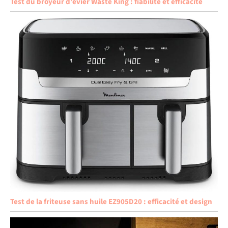
Test du broyeur d’évier Waste King : fiabilité et efficacité
Test de la friteuse sans huile EZ905D20 : efficacité et design