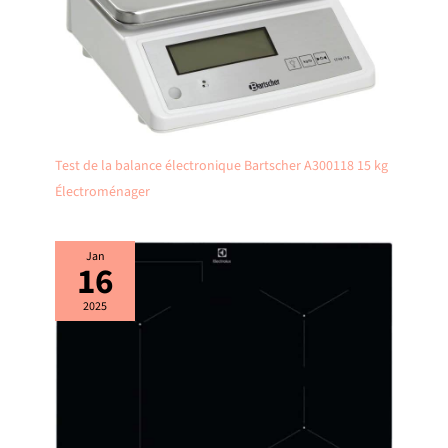
Test de la balance électronique Bartscher A300118 15 kg
Électroménager
Jan
16
2025