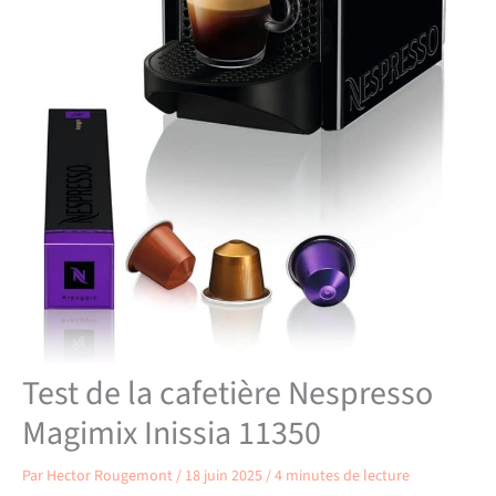
Test de la cafetière Nespresso
Magimix Inissia 11350
Par
Hector Rougemont
/
18 juin 2025
/
4 minutes de lecture