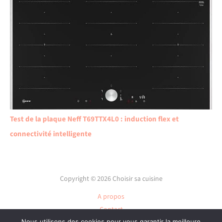
Test de la plaque Neff T69TTX4L0 : induction flex et
connectivité intelligente
Copyright © 2026 Choisir sa cuisine
A propos
Contact
Nous utilisons des cookies pour vous garantir la meilleure