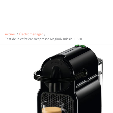
Accueil
Électroménager
Test de la cafetière Nespresso Magimix Inissia 11350