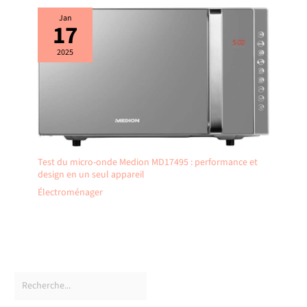
Jan
17
2025
Test du micro-onde Medion MD17495 : performance et
design en un seul appareil
Électroménager