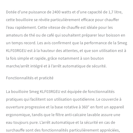
cordon intégré rendent le
produit pratique et
Dotée d’une puissance de 2400 watts et d’une capacité de 1,7 litre,
fonctionnel PERFORMANCE
cette bouilloire se révèle particulièrement efficace pour chauffer
ET STYLE: Avec son mélange
l’eau rapidement. Cette vitesse de chauffe est idéale pour les
de technologie et de style
légèrement rétro, la
amateurs de thé ou de café qui souhaitent préparer leur boisson en
bouilloire Smeg rend
un temps record. Les avis confirment que la performance de la Smeg
chaque instant spécial en
KLF03RGEU est à la hauteur des attentes, et que son utilisation est à
chauffant l'eau en un
la fois simple et rapide, grâce notamment à son bouton
instant et de manière
précise et efficace
marche/arrêt intégré et à l’arrêt automatique de sécurité.
Fonctionnalités et praticité
La bouilloire Smeg KLF03RGEU est équipée de fonctionnalités
pratiques qui facilitent son utilisation quotidienne. Le couvercle à
ouverture progressive et la base rotative à 360° en font un appareil
ergonomique, tandis que le filtre anti-calcaire lavable assure une
eau toujours pure. L’arrêt automatique et la sécurité en cas de
surchauffe sont des fonctionnalités particulièrement appréciées,