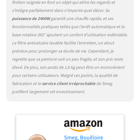
finition soignée en font un objet qui attire les regards et
légèrement rétro, la
bouilloire Smeg rend
s’intègre parfaitement dans n’importe quel décor. Sa
chaque instant spécial en
puissance de 2400W
garantit une chauffe rapide, et ses
chauffant l'eau en un
fonctionnalités pratiques telles que l’arrêt automatique et la
instant et de manière
base rotative 360° ajoutent un confort d’utilisation indéniable.
précise et efficace
Le filtre anticalcaire lavable facilite l’entretien, un atout
précieux pour prolonger sa durée de vie. Cependant, je
regrette que sa peinture soit un peu fragile, et son prix reste
élevé. De plus, son poids de 1,6 kg peut être un inconvénient
pour certains utilisateurs. Malgré ces points, la qualité de
fabrication et le
service client irréprochable
de Smeg
justifient largement cet investissement.
Smeg, Bouilloire