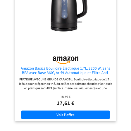
PRATIQUE ET SANS FIL - Base
pivotante 360° et range-cordon
intégré ; Bouilloire facile à poser et à
soulever ; Longueur du câble
ajustable pour un rangement soigné
Amazon Basics Bouilloire Électrique 1,7L, 2200 W, Sans
BPA avec Base 360°, Arrêt Automatique et Filtre Anti-
Calcaire Amovible, Noir Mat
PRATIQUE AVEC UNE GRANDE CAPACITɠ: Bouilloire électrique de 1,7 l,
idéale pour préparer du thé, du café et des boissons chaudes ; fabriquée
en plastique sans BPA (surface intérieure uniquement) avec une
élégante finition noire mate CHAUFFE RAPIDE: 2200W/240V pour une
18,49 €
préparation rapide, parfaite pour un usage quotidien efficace DESIGN
FONCTIONNEL: Bouilloire détachable du socle pour un service facile;
17,61 €
base pivotante à 360° avec range-cordon intégré CONÇU POUR DURER:
Équipée du système thermostatique Strix réputé, gage de fiabilité et de
durabilité UTILISATION SÛRE: Arrêt automatique, protection contre la
surchauffe et poignée isolante pour une utilisation en toute sécurité
ENTRETIEN FACILE: Large ouverture du couvercle pour un nettoyage et
un remplissage aisés, filtre amovible pour un entretien simple et rapide