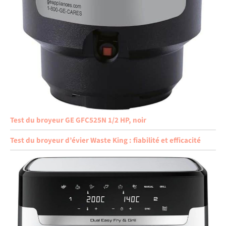
Test du broyeur GE GFC525N 1/2 HP, noir
Test du broyeur d’évier Waste King : fiabilité et efficacité