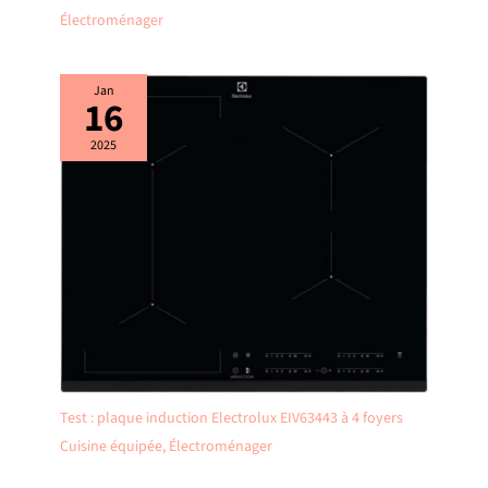
Électroménager
Jan
16
2025
Test : plaque induction Electrolux EIV63443 à 4 foyers
Cuisine équipée
,
Électroménager