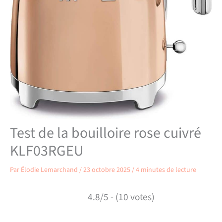
Test de la bouilloire rose cuivré
KLF03RGEU
Par
Élodie Lemarchand
/
23 octobre 2025
/
4 minutes de lecture
4.8/5 - (10 votes)