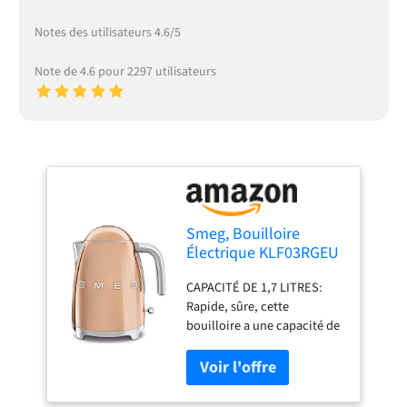
Notes des utilisateurs 4.6/5
Note de 4.6 pour 2297 utilisateurs
Smeg, Bouilloire
Électrique KLF03RGEU
1,7 L, Filtre
CAPACITÉ DE 1,7 LITRES:
Anticalcaire Lavable,
Rapide, sûre, cette
Arrêt Automatique de
bouilloire a une capacité de
Sécurité, Indicateur de
1,7 L (7 tasses), avec un
Niveau d'Eau, Base
corps en acier inoxydable et
Antidérapante, Range
une base pratique avec
Cordon, Puissance
pieds antidérapants FILTRE
2400W, Or Rose