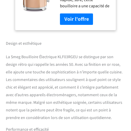
Arrêt Automatique de
bouilloire a une capacité de
Sécurité, Indicateur de
1,7 L (7 tasses), avec un
Niveau d'Eau, Base
corps en acier inoxydable et
Antidérapante, Range
une base pratique avec
Cordon, Puissance
pieds antidérapants FILTRE
2400W, Or Rose
ANTI-TARTRE: Le filtre
anticalcaire en inox est
Design et esthétique
amovible et facilement
lavable, pour un nettoyage
La Smeg Bouilloire Électrique KLF03RGEU se distingue par son
longue durée SÉCURITÉ
design rétro qui rappelle les années 50. Avec sa finition en or rose,
MAXIMALE: La bouilloire est
elle ajoute une touche de sophistication à n’importe quelle cuisine.
équipée d'un système
d'arrêt automatique qui
Les commentaires des utilisateurs soulignent à quel point ce style
s'active lorsque la
chic et élégant est apprécié, et comment il s’intègre parfaitement
température atteint 100°
avec d’autres appareils électroménagers, notamment ceux de la
UTILISATION PRATIQUE: Le
même marque. Malgré son esthétique soignée, certains utilisateurs
bec verseur, la poignée
ergonomique, le couvercle à
notent que la peinture peut être fragile, ce qui est un point à
ouverture douce Soft
prendre en considération lors de son utilisation quotidienne.
Opening, l'indicateur de
niveau d'eau et le range
Performance et efficacité