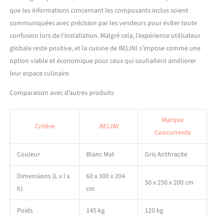
compensent les irrégularités
que les informations concernant les composants inclus soient
du sol et assurent une
communiquées avec précision par les vendeurs pour éviter toute
stabilité optimale.
confusion lors de l’installation. Malgré cela, l’expérience utilisateur
globale reste positive, et la cuisine de BELINI s’impose comme une
option viable et économique pour ceux qui souhaitent améliorer
leur espace culinaire.
Comparaison avec d’autres produits
Marque
Critère
BELINI
Concurrente
Couleur
Blanc Mat
Gris Anthracite
Dimensions (L x l x
60 x 300 x 204
50 x 250 x 200 cm
h)
cm
Poids
145 kg
120 kg