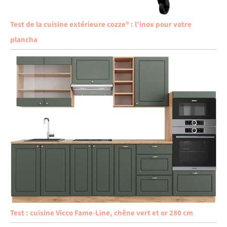
Test de la cuisine extérieure cozze® : l’inox pour votre
plancha
Test : cuisine Vicco Fame-Line, chêne vert et or 280 cm