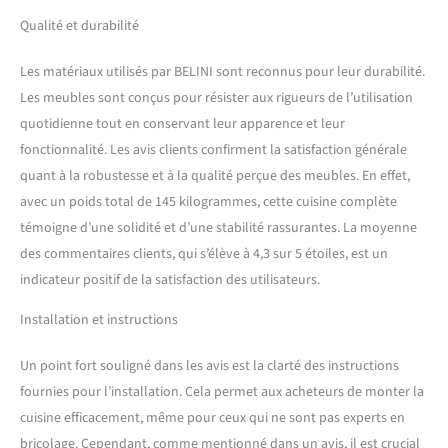
organisation parfaite au
Qualité et durabilité
quotidien. SYSTÈME DE
PROTECTION NEXUS PRO++
Les matériaux utilisés par BELINI sont reconnus pour leur durabilité.
& LONGÉVITÉ – Les chants
en polymère ABS résistants
Les meubles sont conçus pour résister aux rigueurs de l’utilisation
protègent toutes les arêtes
quotidienne tout en conservant leur apparence et leur
et surfaces contre les
fonctionnalité. Les avis clients confirment la satisfaction générale
rayures, les chocs et l’usure.
quant à la robustesse et à la qualité perçue des meubles. En effet,
Le système PRO+ prolonge
avec un poids total de 145 kilogrammes, cette cuisine complète
significativement la durée
de vie des meubles de
témoigne d’une solidité et d’une stabilité rassurantes. La moyenne
cuisine et garantit une
des commentaires clients, qui s’élève à 4,3 sur 5 étoiles, est un
qualité durable. SYSTÈME
indicateur positif de la satisfaction des utilisateurs.
NEXUS ALUMINIUM &
DESIGN – Poignées haut de
Installation et instructions
gamme en aluminium
brossé avec revêtement
Un point fort souligné dans les avis est la clarté des instructions
galvanique pour une grande
résistance et un design
fournies pour l’installation. Cela permet aux acheteurs de monter la
moderne. Les pieds
cuisine efficacement, même pour ceux qui ne sont pas experts en
réglables en hauteur
bricolage. Cependant, comme mentionné dans un avis, il est crucial