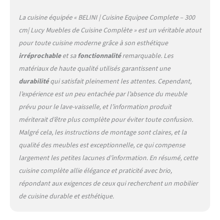
des vérins à gaz pour portes
et abattants. Testés jusqu’à
La cuisine équipée « BELINI | Cuisine Equipee Complete – 300
60 000 cycles pour une
cm| Lucy Muebles de Cuisine Complète » est un véritable atout
durabilité maximale.
pour toute cuisine moderne grâce à son esthétique
SYSTÈME NEXUS RANGE-
COUVERTS &
irréprochable
et sa
fonctionnalité
remarquable. Les
ORGANISATION –
matériaux de haute qualité utilisés garantissent une
Organisation intégrée des
durabilité
qui satisfait pleinement les attentes. Cependant,
couverts en polymère ABS
l’expérience est un peu entachée par l’absence du meuble
robuste pour une visibilité
optimale et une utilisation
prévu pour le lave-vaisselle, et l’information produit
efficace de l’espace. Design
mériterait d’être plus complète pour éviter toute confusion.
ergonomique pour un usage
Malgré cela, les instructions de montage sont claires, et la
confortable et une
qualité des meubles est exceptionnelle, ce qui compense
organisation parfaite au
quotidien. SYSTÈME DE
largement les petites lacunes d’information. En résumé, cette
PROTECTION NEXUS PRO++
cuisine complète allie élégance et praticité avec brio,
& LONGÉVITÉ – Les chants
répondant aux exigences de ceux qui recherchent un mobilier
en polymère ABS résistants
de cuisine durable et esthétique.
protègent toutes les arêtes
et surfaces contre les
rayures, les chocs et l’usure.