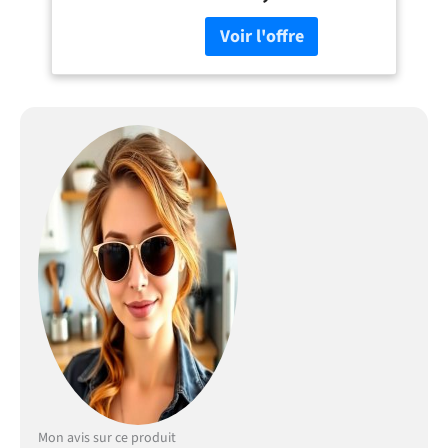
Econatura durables, séduit
par sa stabilité et sa finition
haut de gamme. Tous les
éléments sont modulables
et peuvent être combinés et
positionnés
individuellement. Inclus :
notice de montage, matériel
d’installation ainsi que
plans de travail
personnalisables selon la
configuration. SYSTÈME
NEXUS SILENT & CONFORT –
Les tiroirs métalliques
modernes de la gamme
Nexus en finition graphite,
dotés de la technologie
Soft-Close, assurent une
fermeture douce et
silencieuse. Complétés par
des charnières Soft-Close et
Mon avis sur ce produit