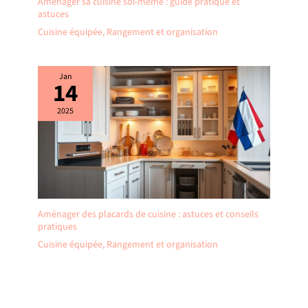
Aménager sa cuisine soi-même : guide pratique et
astuces
Cuisine équipée
,
Rangement et organisation
Jan
14
2025
Aménager des placards de cuisine : astuces et conseils
pratiques
Cuisine équipée
,
Rangement et organisation