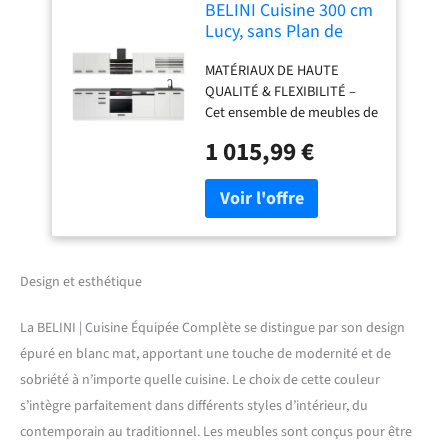
BELINI Cuisine 300 cm
Lucy, sans Plan de
Travail, Blanc Mat
MATÉRIAUX DE HAUTE
QUALITÉ & FLEXIBILITÉ –
Cet ensemble de meubles de
cuisine, fabriqué en
1 015,99 €
panneaux décoratifs
Econatura durables, séduit
par sa stabilité et sa finition
haut de gamme. Tous les
éléments sont modulables
et peuvent être combinés et
positionnés
Design et esthétique
individuellement. Inclus :
notice de montage, matériel
La BELINI | Cuisine Équipée Complète se distingue par son design
d’installation ainsi que
épuré en blanc mat, apportant une touche de modernité et de
plans de travail
sobriété à n’importe quelle cuisine. Le choix de cette couleur
personnalisables selon la
configuration. SYSTÈME
s’intègre parfaitement dans différents styles d’intérieur, du
NEXUS SILENT & CONFORT –
contemporain au traditionnel. Les meubles sont conçus pour être