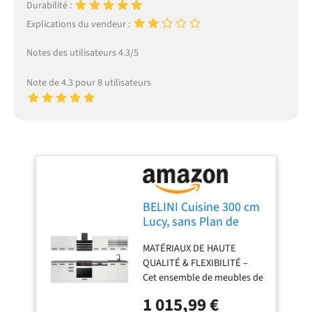
Durabilité :
Explications du vendeur :
Notes des utilisateurs 4.3/5
Note de 4.3 pour 8 utilisateurs
BELINI Cuisine 300 cm
Lucy, sans Plan de
Travail, Blanc Mat
MATÉRIAUX DE HAUTE
QUALITÉ & FLEXIBILITÉ –
Cet ensemble de meubles de
cuisine, fabriqué en
1 015,99 €
panneaux décoratifs