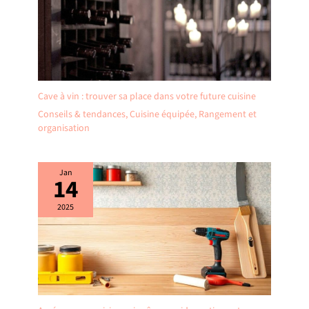
Cave à vin : trouver sa place dans votre future cuisine
Conseils & tendances
,
Cuisine équipée
,
Rangement et
organisation
Jan
14
2025