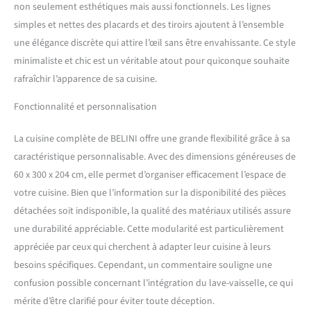
Les tiroirs métalliques
non seulement esthétiques mais aussi fonctionnels. Les lignes
modernes de la gamme
simples et nettes des placards et des tiroirs ajoutent à l’ensemble
Nexus en finition graphite,
une élégance discrète qui attire l’œil sans être envahissante. Ce style
dotés de la technologie
Soft-Close, assurent une
minimaliste et chic est un véritable atout pour quiconque souhaite
fermeture douce et
rafraîchir l’apparence de sa cuisine.
silencieuse. Complétés par
des charnières Soft-Close et
Fonctionnalité et personnalisation
des vérins à gaz pour portes
et abattants. Testés jusqu’à
La cuisine complète de BELINI offre une grande flexibilité grâce à sa
60 000 cycles pour une
caractéristique personnalisable. Avec des dimensions généreuses de
durabilité maximale.
SYSTÈME NEXUS RANGE-
60 x 300 x 204 cm, elle permet d’organiser efficacement l’espace de
COUVERTS &
votre cuisine. Bien que l’information sur la disponibilité des pièces
ORGANISATION –
détachées soit indisponible, la qualité des matériaux utilisés assure
Organisation intégrée des
une durabilité appréciable. Cette modularité est particulièrement
couverts en polymère ABS
appréciée par ceux qui cherchent à adapter leur cuisine à leurs
robuste pour une visibilité
optimale et une utilisation
besoins spécifiques. Cependant, un commentaire souligne une
efficace de l’espace. Design
confusion possible concernant l’intégration du lave-vaisselle, ce qui
ergonomique pour un usage
mérite d’être clarifié pour éviter toute déception.
confortable et une