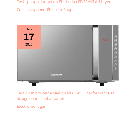
Test : plaque induction Electrolux EIV63443 à 4 foyers
Cuisine équipée
,
Électroménager
Jan
17
2025
Test du micro-onde Medion MD17495 : performance et
design en un seul appareil
Électroménager