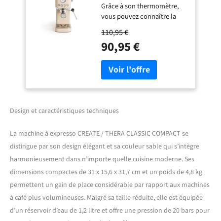
Grâce à son thermomètre,
bars, semi-
vous pouvez connaître la
automatique, fonction
température optimale du
café froid, double
110,95 €
café. De plus, cette machine
sortie, réservoir de
90,95 €
à café chauffe rapidement
1,2L, café moulu et
grâce à sa pompe de
dosettes ESE 55 mm,
pression de 20 bars,
buse vapeur, 1350W
préparant le café en
quelques minutes. Elle est
également équipée d'une
valve de sécurité avec un
Design et caractéristiques techniques
libérateur de pression
automatique.
|MOULU +
La machine à expresso CREATE / THERA CLASSIC COMPACT se
DOSETTES E.S.E. de 55
distingue par son design élégant et sa couleur sable qui s’intègre
mm.| Elle est compatible à
harmonieusement dans n’importe quelle cuisine moderne. Ses
la fois avec du café moulu et
dimensions compactes de 31 x 15,6 x 31,7 cm et un poids de 4,8 kg
des dosettes E.S.E. de 55
mm. Vous pouvez
permettent un gain de place considérable par rapport aux machines
également préparer deux
à café plus volumineuses. Malgré sa taille réduite, elle est équipée
cafés à la fois grâce à son
d’un réservoir d’eau de 1,2 litre et offre une pression de 20 bars pour
bras à double sortie. Elle