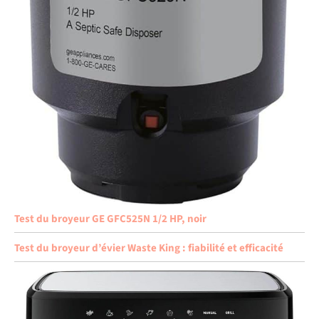
Test du broyeur GE GFC525N 1/2 HP, noir
Test du broyeur d’évier Waste King : fiabilité et efficacité