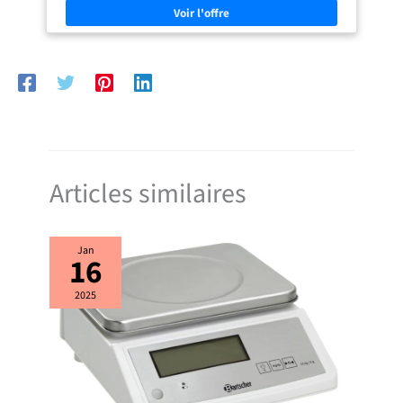
aimez FIN, ÉLÉGANT ET EN ACIER INOXYDABLE: avec son corps ultra-
compact de 15 cm, Dedica Style allie design italien et fonctionnalité au
quotidien UTILISATION ET NETTOYAGE SANS EFFORT: les commandes
éclairées, le bac d’égouttage et le réservoir d’eau amovibles rendent la
préparation et l’entretien simples et propres CE N’EST PAS JUSTE
PARFAIT. C’EST PERFETTO. Conçue pour offrir un espresso de qualité
café dans une forme fine et élégante, Dedica Style transforme chaque
gorgée en un moment de pur plaisir.
Articles similaires
Jan
16
2025