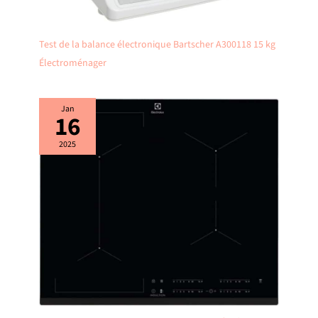
Test de la balance électronique Bartscher A300118 15 kg
Électroménager
Jan
16
2025