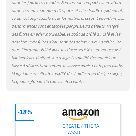
pour les journées chaudes. Son format compact est un atout
utilisée. Il est recommandé
d'utiliser de l'eau froide
pour ceux qui manquent d’espace, et elle chauffe rapidement,
pour un meilleur résultat.
ce qui est appréciable pour les matins pressés. Cependant, ses
|CAFÉ SIGNATURE|
performances sont entachées par plusieurs défauts. Malgré
Préparez des cafés signature
des filtres en acier inoxydable, le goût de brûlé du café et les
: Espresso, macchiato,
problèmes de fuites d’eau sont des points noirs notables. De
cappuccino, frappé… et
bien d'autres. Choisissez le
plus, l’incompatibilité avec les dosettes ESE et un moussoir à
café que vous préférez et, si
lait inefficace limitent son usage. La qualité des matériaux
vous le souhaitez, ajoutez
laisse à désirer, tout comme le service après-vente, peu fiable.
de la mousse de lait grâce à
Malgré une excellente rapidité de chauffe et un design soigné,
sa buse vapeur orientable.
|FACILE À NETTOYER|
la qualité globale du café est décevante.
Avec un bac d'égouttage
amovible.
-18%
CREATE / THERA
CLASSIC