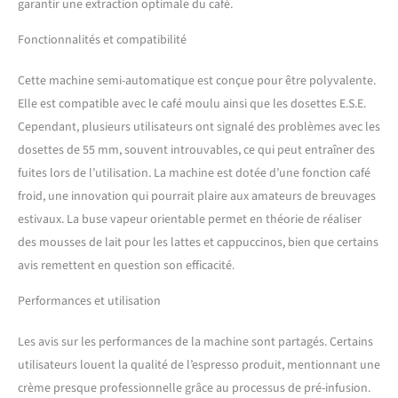
garantir une extraction optimale du café.
dispose d'un réservoir d'eau
amovible de 1,25 litre et
Fonctionnalités et compatibilité
d'un plateau supérieur pour
placer vos tasses.
Cette machine semi-automatique est conçue pour être polyvalente.
|FONCTION CAFÉ FROID|
Avec cette option, l'eau du
Elle est compatible avec le café moulu ainsi que les dosettes E.S.E.
réservoir ne chauffe pas,
Cependant, plusieurs utilisateurs ont signalé des problèmes avec les
donc le café est à la
dosettes de 55 mm, souvent introuvables, ce qui peut entraîner des
température de l'eau
fuites lors de l’utilisation. La machine est dotée d’une fonction café
utilisée. Il est recommandé
d'utiliser de l'eau froide
froid, une innovation qui pourrait plaire aux amateurs de breuvages
pour un meilleur résultat.
estivaux. La buse vapeur orientable permet en théorie de réaliser
|CAFÉ SIGNATURE|
des mousses de lait pour les lattes et cappuccinos, bien que certains
Préparez des cafés signature
avis remettent en question son efficacité.
: Espresso, macchiato,
cappuccino, frappé… et
Performances et utilisation
bien d'autres. Choisissez le
café que vous préférez et, si
Les avis sur les performances de la machine sont partagés. Certains
vous le souhaitez, ajoutez
de la mousse de lait grâce à
utilisateurs louent la qualité de l’espresso produit, mentionnant une
sa buse vapeur orientable.
crème presque professionnelle grâce au processus de pré-infusion.