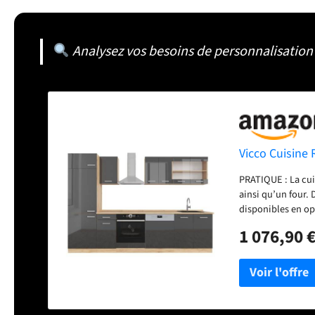
Analysez vos besoins de personnalisation 
Vicco Cuisine 
PRATIQUE : La cuis
ainsi qu’un four.
disponibles en op
meubles hauts peu
1 076,90 
hauteur offrent u
une largeur de 30
de 46 cm. Niche p
cuisine sont fabr
mélaminée. Le pl
LIVRAISON : bloc 