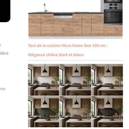
e
Test de la cuisine Vicco Fame-line 300 cm :
tière
élégance chêne doré et blanc
ons