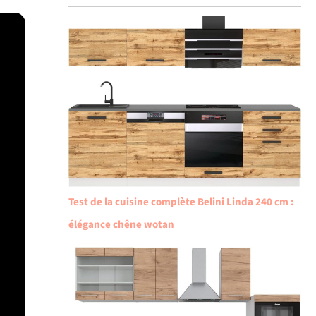
Test de la cuisine complète Belini Linda 240 cm :
élégance chêne wotan