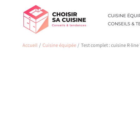
Aller
au
CUISINE ÉQUI
contenu
CONSEILS & 
Accueil
Cuisine équipée
Test complet : cuisine R-lin