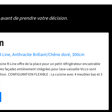
avant de prendre votre décision.
R-Line, Anthracite Brillant/Chêne doré, 300cm
ine R-Line offre de la place pour un petit réfrigérateur encastrable
 Des façades entièrement intégrées pour lave-vaisselle Vicco sont
tion. CONFIGURATION FLEXIBLE : La cuisine avec 4 meubles bas et 3
t être agrandie et adaptée individuellement. Les pieds réglables en
€
ne flexibilité supplémentaire. DIMENSIONS : Le meuble de cuisine a
0 cm et une hauteur de 207 cm. Les meubles bas ont une profondeur
our four : 56,8x59,8x44 cm. MATÉRIAU : Les façades et le corps de la
iqués en panneau de particules de 16 mm avec revêtement en résine
an de travail est en panneau de particules de 28 mm. CONTENU DE
de cuisine avec plan de travail, matériel de montage, instructions de