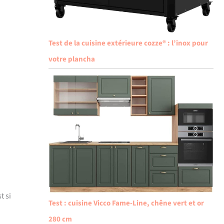
Test de la cuisine extérieure cozze® : l’inox pour
votre plancha
t si
Test : cuisine Vicco Fame-Line, chêne vert et or
280 cm