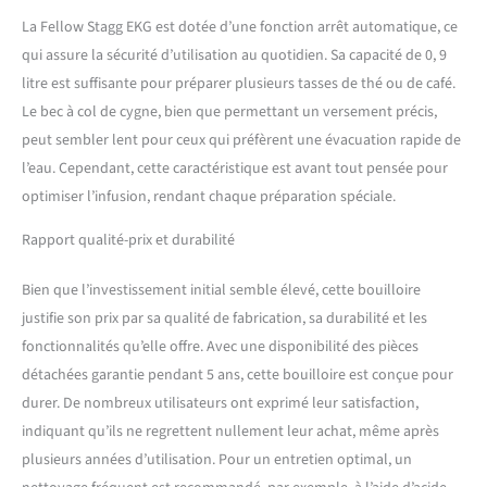
it. From a 96°C pour-over to
La Fellow Stagg EKG est dotée d’une fonction arrêt automatique, ce
a 82°C green tea, precision is
always at your fingertips.
qui assure la sécurité d’utilisation au quotidien. Sa capacité de 0, 9
BREW WITH CONFIDENCE:
litre est suffisante pour préparer plusieurs tasses de thé ou de café.
Guide Mode lets you select a
Le bec à col de cygne, bien que permettant un versement précis,
preset temperature for
peut sembler lent pour ceux qui préfèrent une évacuation rapide de
different coffee styles and
tea, so every cup tastes its
l’eau. Cependant, cette caractéristique est avant tout pensée pour
best. Plus, a Brew
optimiser l’infusion, rendant chaque préparation spéciale.
Stopwatch helps you track
your pour-over or steep
Rapport qualité-prix et durabilité
time, giving you total
control over every brew.
Bien que l’investissement initial semble élevé, cette bouilloire
STAY UP TO DATE: Get the
justifie son prix par sa qualité de fabrication, sa durabilité et les
latest features and
fonctionnalités qu’elle offre. Avec une disponibilité des pièces
improvements with WiFi
firmware updates through
détachées garantie pendant 5 ans, cette bouilloire est conçue pour
the EKG Updater app. BUILT
durer. De nombreux utilisateurs ont exprimé leur satisfaction,
TO LAST: Crafted with a 304
indiquant qu’ils ne regrettent nullement leur achat, même après
18/8 stainless steel body, a
plusieurs années d’utilisation. Pour un entretien optimal, un
high-res color screen, and
food-grade silicone in