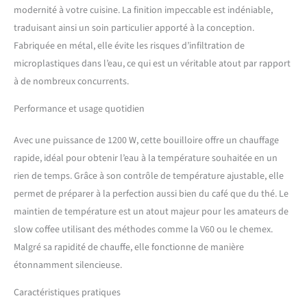
control. Schedule your boil,
modernité à votre cuisine. La finition impeccable est indéniable,
adjust hold mode, altitude,
traduisant ainsi un soin particulier apporté à la conception.
chime, temperature units,
Fabriquée en métal, elle évite les risques d’infiltration de
clock, and more—
microplastiques dans l’eau, ce qui est un véritable atout par rapport
customizing every detail for
a personalized brewing
à de nombreux concurrents.
experience. POUR LIKE A
Performance et usage quotidien
PRO: A precision gooseneck
spout ensures a slow,
controlled pour—enhancing
Avec une puissance de 1200 W, cette bouilloire offre un chauffage
saturation for balanced
rapide, idéal pour obtenir l’eau à la température souhaitée en un
extraction. An ergonomic
rien de temps. Grâce à son contrôle de température ajustable, elle
handle feels natural in your
permet de préparer à la perfection aussi bien du café que du thé. Le
hand, offering a comfortable
pour from the first drop to
maintien de température est un atout majeur pour les amateurs de
the last. EFFORTLESS
slow coffee utilisant des méthodes comme la V60 ou le chemex.
PRECISION: With to-the-
Malgré sa rapidité de chauffe, elle fonctionne de manière
degree temperature control
étonnamment silencieuse.
and a quick heat time, Stagg
EKG Pro heats water exactly
Caractéristiques pratiques
when—and how—you need