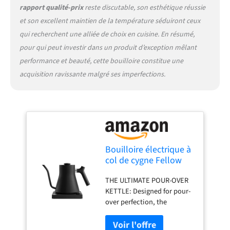
preset temperature for
rapport qualité-prix
reste discutable, son esthétique réussie
different coffee styles and
et son excellent maintien de la température séduiront ceux
tea, so every cup tastes its
qui recherchent une alliée de choix en cuisine. En résumé,
best. Plus, a Brew
Stopwatch helps you track
pour qui peut investir dans un produit d’exception mêlant
your pour-over or steep
performance et beauté, cette bouilloire constitue une
time, giving you total
acquisition ravissante malgré ses imperfections.
control over every brew.
STAY UP TO DATE: Get the
latest features and
improvements with WiFi
firmware updates through
the EKG Updater app. BUILT
TO LAST: Crafted with a 304
Bouilloire électrique à
18/8 stainless steel body, a
col de cygne Fellow
high-res color screen, and
Stagg EKG - Bouilloire
food-grade silicone in
THE ULTIMATE POUR-OVER
pour café filtre et thé -
external components—
KETTLE: Designed for pour-
Bouilloires électriques
never touching water.
over perfection, the
à chauffage rapide
Features an ergonomic
precision spout ensures a
pour l'eau - EU, Noir
plastic handle and lid pull.
smooth, steady flow for
mat, 0,9 litres