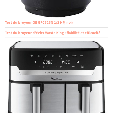
Test du broyeur GE GFC525N 1/2 HP, noir
Test du broyeur d’évier Waste King : fiabilité et efficacité