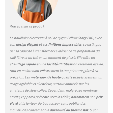
a personalized brewing
experience. POUR LIKE A
PRO: A precision gooseneck
spout ensures a slow,
controlled pour—enhancing
Mon avis sur ce produit
saturation for balanced
extraction. An ergonomic
La bouilloire électrique à col de cygne Fellow Stagg EKG, avec
handle feels natural in your
son
design élégant
et ses
finitions impeccables
, se distingue
hand, offering a comfortable
par sa capacité à transformer l’expérience de préparation du
pour from the first drop to
the last. EFFORTLESS
café filtre et du thé en un moment de plaisir. Elle offre un
PRECISION: With to-the-
chauffage rapide
et une
facilité d’utilisation
rarement égalée,
degree temperature control
tout en maintenant efficacement la température grâce à sa
and a quick heat time, Stagg
précision. Les
matériaux de haute qualité
utilisés assurent un
EKG Pro heats water exactly
when—and how—you need
usage agréable et silencieux, surtout apprécié par les
it. From a 96°C pour-over to
amateurs de slow coffee. Cependant, malgré ses nombreux
a 82°C green tea, precision is
atouts, l’appareil présente certains défis, notamment son
prix
always at your fingertips.
élevé
et la lenteur du bec verseur, sans oublier des
BREW WITH CONFIDENCE:
Guide Mode lets you select a
inquiétudes concernant la
durabilité du thermostat
. Si son