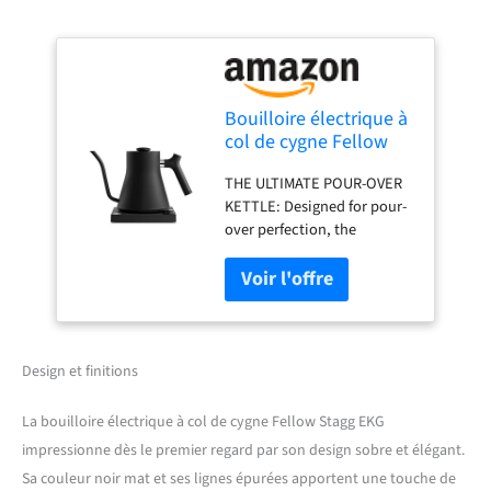
Bouilloire électrique à
col de cygne Fellow
Stagg EKG - Bouilloire
THE ULTIMATE POUR-OVER
pour café filtre et thé -
KETTLE: Designed for pour-
Bouilloires électriques
over perfection, the
à chauffage rapide
precision spout ensures a
pour l'eau - EU, Noir
smooth, steady flow for
mat, 0,9 litres
better-tasting coffee. To-the-
degree temp. control and a
high-res LCD screen let you
heat water fast and adjust
Design et finitions
settings with ease.
TAILORED TO YOUR
La bouilloire électrique à col de cygne Fellow Stagg EKG
ROUTINE: The full-color
impressionne dès le premier regard par son design sobre et élégant.
display offers an intuitive
Sa couleur noir mat et ses lignes épurées apportent une touche de
interface for seamless