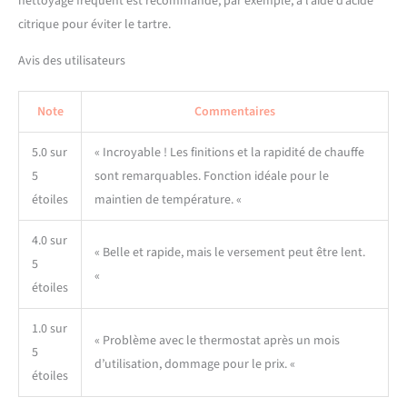
nettoyage fréquent est recommandé, par exemple, à l’aide d’acide
external components—
citrique pour éviter le tartre.
never touching water.
Features an ergonomic
Avis des utilisateurs
plastic handle and lid pull.
Optional wooden accents
Note
Commentaires
bring a refined touch.
Compatible with 220–240V,
50Hz electrical systems.
5.0 sur
« Incroyable ! Les finitions et la rapidité de chauffe
CARE FOR PRODUCT: On a
5
sont remarquables. Fonction idéale pour le
regular basis, remove any
étoiles
maintien de température. «
mineral deposits which will
develop as stains on the
4.0 sur
bottom of the kettle. This
« Belle et rapide, mais le versement peut être lent.
5
process is natural and
«
expected for all electric
étoiles
water kettles. Stagg EKG Pro
is not dishwasher safe.
1.0 sur
« Problème avec le thermostat après un mois
5
d’utilisation, dommage pour le prix. «
étoiles