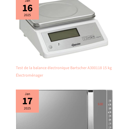
Jan
16
2025
Test de la balance électronique Bartscher A300118 15 kg
Électroménager
Jan
17
2025