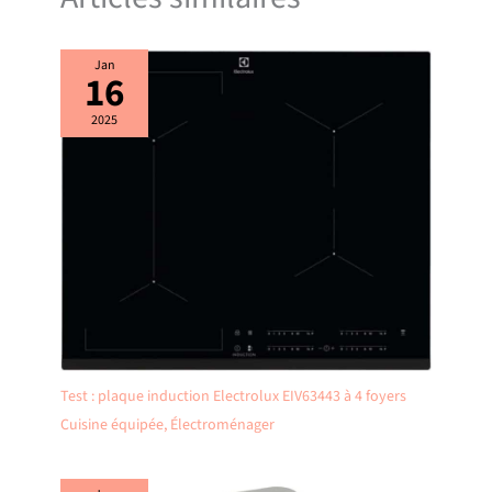
bottom of the kettle. This
process is natural and
expected for all electric
Jan
16
water kettles. Stagg EKG Pro
is not dishwasher safe.
2025
Test : plaque induction Electrolux EIV63443 à 4 foyers
Cuisine équipée
,
Électroménager