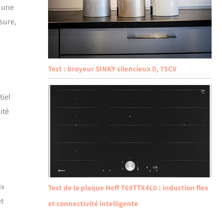
r une
sure,
Test : broyeur SINKY silencieux 0, 75CV
tiel
ité
ix
Test de la plaque Neff T69TTX4L0 : induction flex
et
et connectivité intelligente