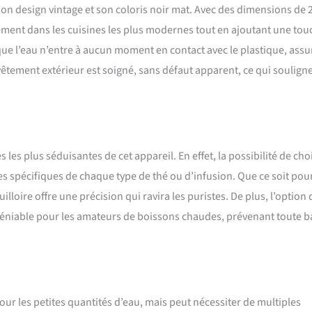
proposer des produits innovants et haut de gamme pour vous faciliter la
on design vintage et son coloris noir mat. Avec des dimensions de 2
nos modèles classiques à notre gamme Domus, nous réalisons et créons
ilement dans les cuisines les plus modernes tout en ajoutant une to
 que l’eau n’entre à aucun moment en contact avec le plastique, assu
revêtement extérieur est soigné, sans défaut apparent, ce qui soulign
les plus séduisantes de cet appareil. En effet, la possibilité de choi
s spécifiques de chaque type de thé ou d’infusion. Que ce soit pou
illoire offre une précision qui ravira les puristes. De plus, l’option 
déniable pour les amateurs de boissons chaudes, prévenant toute b
our les petites quantités d’eau, mais peut nécessiter de multiples