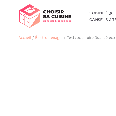
Aller
au
CUISINE ÉQUI
contenu
CONSEILS & 
Accueil
Électroménager
Test : bouilloire Dualit élect