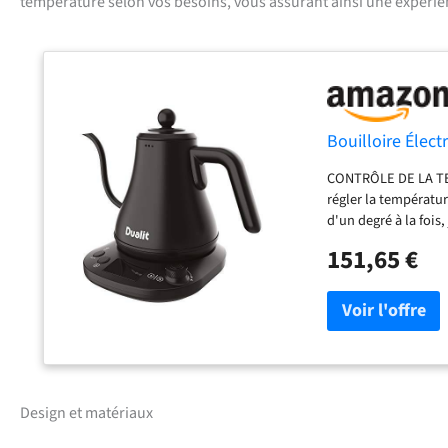
température selon vos besoins, vous assurant ainsi une expérien
Bouilloire Élec
CONTRÔLE DE LA TEM
régler la températu
d'un degré à la fois
VERSEUR EN COL DE C
151,65 €
l'eau lentement et p
préservés à chaque 
- Notre bouilloire 
qui empêche l'eau de
tache! MODE SILENCE 
touches. C'est la fo
en toute tranquillit
de la bouilloire di
Design et matériaux
bouilloire program