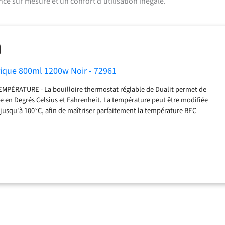
ce sur mesure et un confort d’utilisation inégalé.
trique 800ml 1200w Noir - 72961
PÉRATURE - La bouilloire thermostat réglable de Dualit permet de
re en Degrés Celsius et Fahrenheit. La température peut être modifiée
, jusqu'à 100 °C, afin de maîtriser parfaitement la température BEC
YGNE - Le bec verseur fin de notre bouilloire noire permet de verser
récisément sur votre café ou votre thé. Ainsi, la saveur et l'arôme sont
goutte. Notre bouilloire température réglable intégrée est ANTI-GOUTTE
reglable possède un long bec verseur anti-goutte d'une grande précision
 couler le long de la bouilloire ou sur la table pour un service sans
- Cette bouilloire design offre la possibilité de supprimer le son des
nction idéale pour les lève-tôt, vous pouvez préparer votre café du matin
é. Cette fonction peut être activée sur le panneau d'affichage numérique
rectement - pas besoin d'une application compliquée pour contrôler cette
mable ! UNE MARQUE DE CONFIANCE - Depuis notre création en 1945,