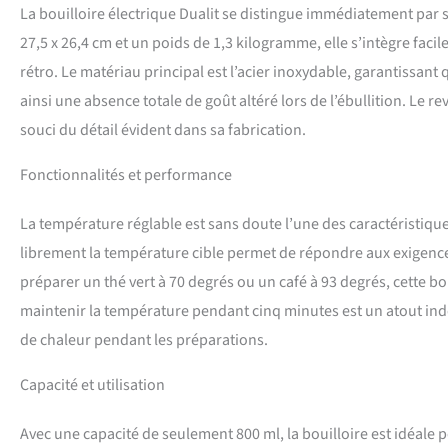
nous ne cessons de 
La bouilloire électrique Dualit se distingue immédiatement par s
vie avec style. De 
27,5 x 26,4 cm et un poids de 1,3 kilogramme, elle s’intègre fac
depuis des années
rétro. Le matériau principal est l’acier inoxydable, garantissant
ainsi une absence totale de goût altéré lors de l’ébullition. Le 
souci du détail évident dans sa fabrication.
Fonctionnalités et performance
La température réglable est sans doute l’une des caractéristiques 
librement la température cible permet de répondre aux exigence
préparer un thé vert à 70 degrés ou un café à 93 degrés, cette bou
maintenir la température pendant cinq minutes est un atout in
de chaleur pendant les préparations.
Capacité et utilisation
Avec une capacité de seulement 800 ml, la bouilloire est idéale p