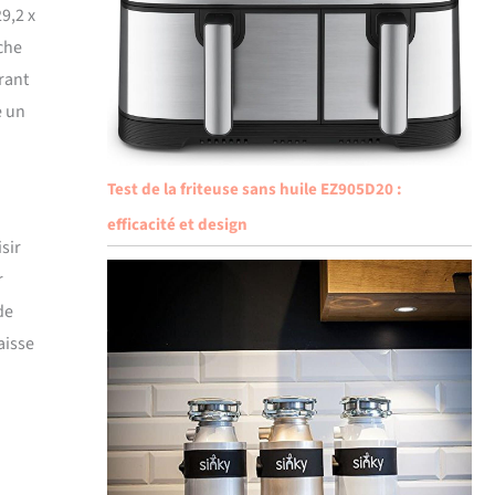
9,2 x
uche
rant
e un
Test de la friteuse sans huile EZ905D20 :
efficacité et design
sir
r
de
aisse