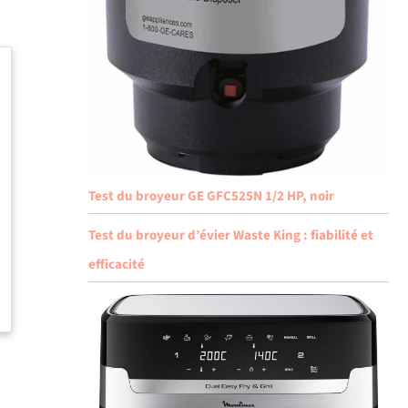
Test du broyeur GE GFC525N 1/2 HP, noir
Test du broyeur d’évier Waste King : fiabilité et
efficacité