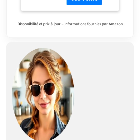
stabilité et sa finition
haut de gamme. Tous
les éléments sont
modulables et peuvent
Disponibilité et prix à jour – informations fournies par Amazon
être combinés et
positionnés
individuellement.
Inclus : notice de
montage, matériel
d’installation ainsi que
plans de travail
personnalisables selon
la configuration.
SYSTÈME NEXUS SILENT
& CONFORT – Les tiroirs
métalliques modernes
de la gamme Nexus en
finition graphite, dotés
de la technologie Soft-
Close, assurent une
fermeture douce et