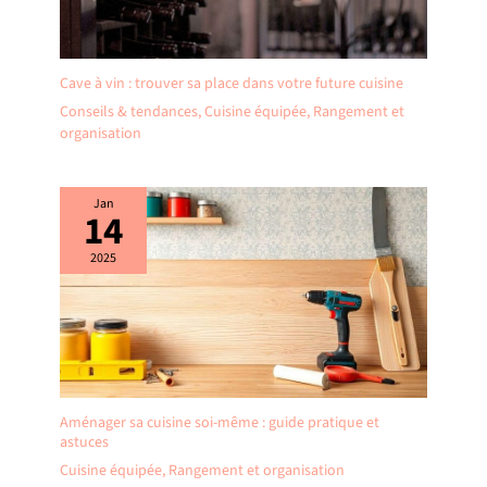
Cave à vin : trouver sa place dans votre future cuisine
Conseils & tendances
,
Cuisine équipée
,
Rangement et
organisation
Jan
14
2025
Aménager sa cuisine soi-même : guide pratique et
astuces
Cuisine équipée
,
Rangement et organisation