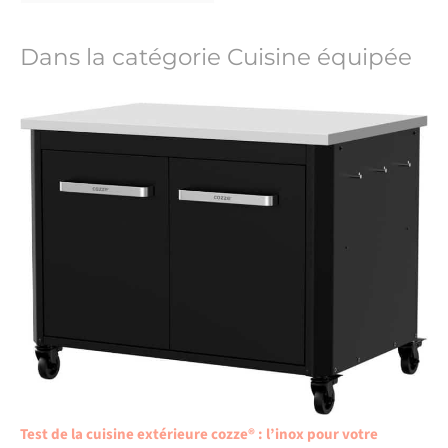
Dans la catégorie Cuisine équipée
Test de la cuisine extérieure cozze® : l’inox pour votre