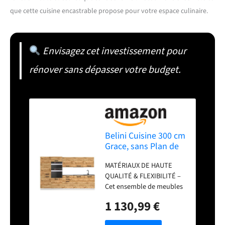
que cette cuisine encastrable propose pour votre espace culinaire.
Envisagez cet investissement pour
rénover sans dépasser votre budget.
Belini Cuisine 300 cm
Grace, sans Plan de
Travail, chêne Wotan
MATÉRIAUX DE HAUTE
QUALITÉ & FLEXIBILITÉ –
Cet ensemble de meubles
de cuisine, fabriqué en
1 130,99 €
panneaux décoratifs
Econatura durables,