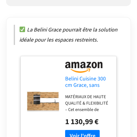
La Belini Grace pourrait être la solution
idéale pour les espaces restreints.
Belini Cuisine 300
cm Grace, sans
Plan de Travail,
MATÉRIAUX DE HAUTE
chêne Wotan
QUALITÉ & FLEXIBILITÉ
– Cet ensemble de
meubles de cuisine,
1 130,99 €
fabriqué en panneaux
décoratifs Econatura
durables, séduit par sa