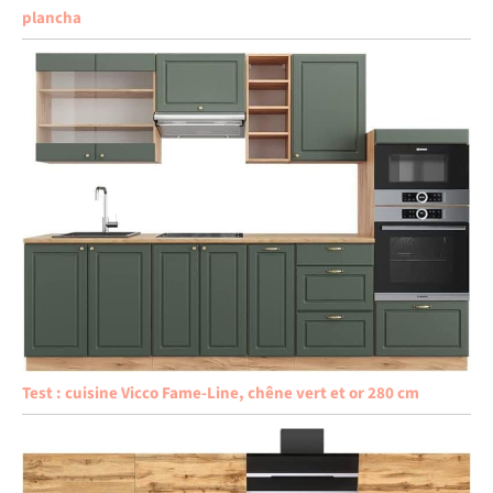
plancha
Test : cuisine Vicco Fame-Line, chêne vert et or 280 cm