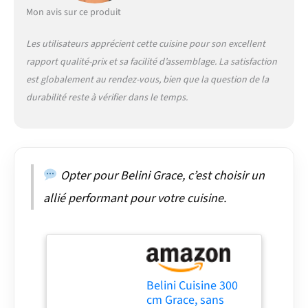
silencieuse. Complétés
Mon avis sur ce produit
par des charnières Soft-
Close et des vérins à gaz
Les utilisateurs apprécient cette cuisine pour son excellent
pour portes et
rapport qualité-prix et sa facilité d’assemblage. La satisfaction
abattants. Testés
jusqu’à 60 000 cycles
est globalement au rendez-vous, bien que la question de la
pour une durabilité
durabilité reste à vérifier dans le temps.
maximale. SYSTÈME
NEXUS RANGE-
COUVERTS &
ORGANISATION –
Organisation intégrée
Opter pour Belini Grace, c’est choisir un
des couverts en
polymère ABS robuste
allié performant pour votre cuisine.
pour une visibilité
optimale et une
utilisation efficace de
l’espace. Design
ergonomique pour un
usage confortable et
Belini Cuisine 300
une organisation
cm Grace, sans