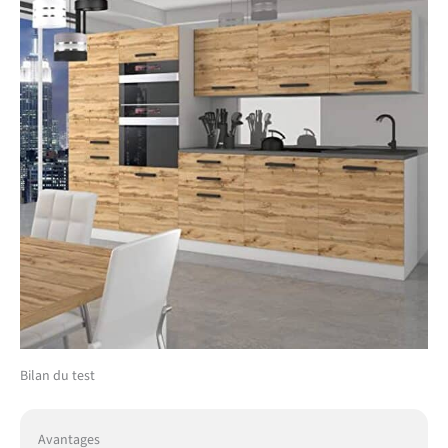
toutes les arêtes et
surfaces contre les
rayures, les chocs et
l’usure. Le système PRO+
prolonge
significativement la durée
de vie des meubles de
cuisine et garantit une
qualité durable. SYSTÈME
NEXUS ALUMINIUM &
DESIGN – Poignées haut
de gamme en aluminium
brossé avec revêtement
galvanique pour une
grande résistance et un
design moderne. Les pieds
réglables en hauteur
compensent les
Bilan du test
irrégularités du sol et
assurent une stabilité
optimale.
Avantages