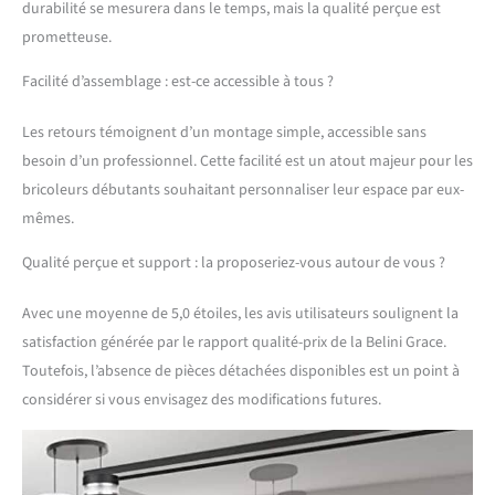
charnières Soft-Close et
durabilité se mesurera dans le temps, mais la qualité perçue est
des vérins à gaz pour
prometteuse.
portes et abattants. Testés
jusqu’à 60 000 cycles pour
Facilité d’assemblage : est-ce accessible à tous ?
une durabilité maximale.
SYSTÈME NEXUS RANGE-
Les retours témoignent d’un montage simple, accessible sans
COUVERTS &
besoin d’un professionnel. Cette facilité est un atout majeur pour les
ORGANISATION –
Organisation intégrée des
bricoleurs débutants souhaitant personnaliser leur espace par eux-
couverts en polymère ABS
mêmes.
robuste pour une visibilité
optimale et une
Qualité perçue et support : la proposeriez-vous autour de vous ?
utilisation efficace de
l’espace. Design
Avec une moyenne de 5,0 étoiles, les avis utilisateurs soulignent la
ergonomique pour un
satisfaction générée par le rapport qualité-prix de la Belini Grace.
usage confortable et une
organisation parfaite au
Toutefois, l’absence de pièces détachées disponibles est un point à
quotidien. SYSTÈME DE
considérer si vous envisagez des modifications futures.
PROTECTION NEXUS
PRO++ & LONGÉVITÉ – Les
chants en polymère ABS
résistants protègent