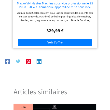
Maxxo VM Master Machine sous vide professionnelle 25
l/min 350 W automatique appareil de mise sous vide
alimentaire Double Soudure en acier inoxydable Largeur
Vacuum Food Sealer convient pour la mise sous vide des aliments et la
de rouleau jusqu'à 40 cm
cuisson sous vide. Machine à emballer pour liquides alimentaires,
viandes, fruits, légumes, soupes, poissons, etc. Double Soudure,
Pompe à vide double 25 l/min extra forte, compartiment à rouleau et
cutter, largeur maximale 400 mm, 950 mbar, 350 W, 9 kg, en acier
329,99 €
inoxydable 3 programmes de soudage de sac - sec, humide, liquide sous
vide avec double couture. Mise sous vide manuelle avec fonction Pulse
Vacuum. Fonction marinade. Accessoires de cuisine sous vide pour les
cuisiniers ménagers et professionnels. Cuisine professionnelle en film
sous vide et sacs sous vide pour la conservation de vitamines, arômes,
nutriments. Recommandé : boîtes de mise sous vide pour alimentaires
(Maxxo VC1800). Tuyau de film pour appareil de mise sous bocaux - Kit
de boîtes pour le stockage et l'emballage des aliments.
Articles similaires
Jan