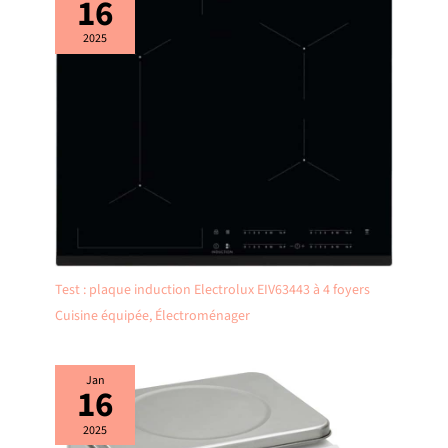
16
2025
Test : plaque induction Electrolux EIV63443 à 4 foyers
Cuisine équipée
,
Électroménager
Jan
16
2025