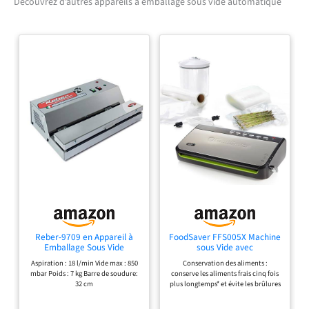
Découvrez d’autres appareils à emballage sous vide automatique
Reber-9709 en Appareil à
FoodSaver FFS005X Machine
Emballage Sous Vide
sous Vide avec
Automatique Ecopro
Compartiment de
Aspiration : 18 l/min Vide max : 850
Conservation des aliments :
30,-850MB 18 L/Min Inox 200
Rangement pour Rouleau et
mbar Poids : 7 kg Barre de soudure:
conserve les aliments frais cinq fois
Watts Gris
Cutter, Fonction Pulse pour
32 cm
plus longtemps* et évite les brûlures
Aliments Fragiles, Inclus
de congélation afin de préserver vos
Accessoires et Sacs de Mise
restes sans en altérer la qualité ni le