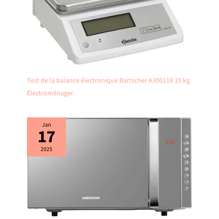
Test de la balance électronique Bartscher A300118 15 kg
Électroménager
Jan
17
2025