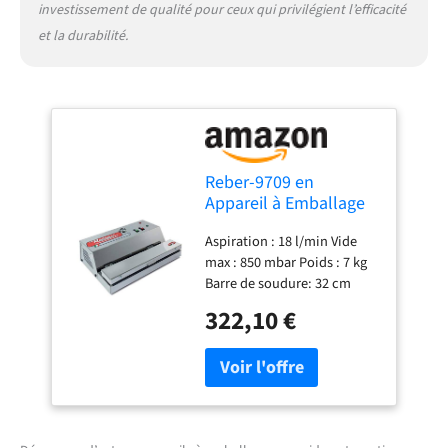
investissement de qualité pour ceux qui privilégient l’efficacité
et la durabilité.
Reber-9709 en
Appareil à Emballage
Sous Vide
Aspiration : 18 l/min Vide
Automatique Ecopro
max : 850 mbar Poids : 7 kg
30,-850MB 18 L/Min
Barre de soudure: 32 cm
Inox 200 Watts Gris
322,10 €