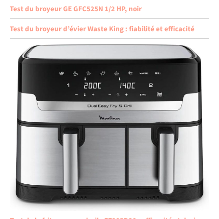
Test du broyeur GE GFC525N 1/2 HP, noir
Test du broyeur d’évier Waste King : fiabilité et efficacité