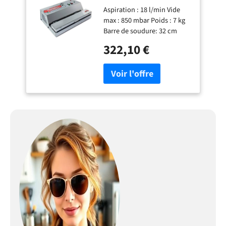
Sous Vide
Aspiration : 18 l/min Vide
Automatique Ecopro
max : 850 mbar Poids : 7 kg
30,-850MB 18 L/Min
Barre de soudure: 32 cm
Inox 200 Watts Gris
322,10 €