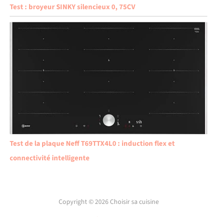
Test : broyeur SINKY silencieux 0, 75CV
Test de la plaque Neff T69TTX4L0 : induction flex et
connectivité intelligente
Copyright © 2026 Choisir sa cuisine