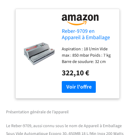
Reber-9709 en
Appareil à Emballage
Sous Vide
Aspiration : 18 l/min Vide
Automatique Ecopro
max : 850 mbar Poids : 7 kg
30,-850MB 18 L/Min
Barre de soudure: 32 cm
Inox 200 Watts Gris
322,10 €
Présentation générale de l’appareil
Le Reber-9709, aussi connu sous le nom de Appareil à Emballage
Sous Vide Automatique Ecopro 30,-850MB 18 L/Min Inox 200 Watts