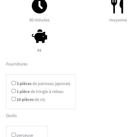
90 minutes
moyenne
€€
Fournitures
3
pièces
de panneau japonais
1
pièce
de tringle à rideau
10
pièces
de vis
Outils
perceuse