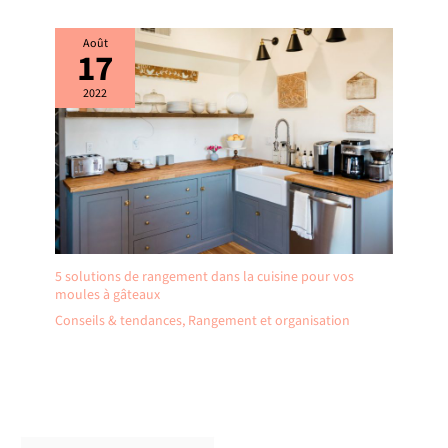
prenons très au sérieux les
Précautions : 1. Évitez de
décharger complètement la
Août
17
batterie. L’utilisation
alternée de batteries de
2022
rechange est plus efficace,
préserve les cellules et
prolonge la durée de vie de
la batterie ; 2. Stockez la
batterie dans un endroit
frais et sec, à l’abri des
températures extrêmes, afin
de prolonger sa durée de vie
; 3. N’utilisez pas ces
5 solutions de rangement dans la cuisine pour vos
moules à gâteaux
batteries avec d’autres
appareils afin d’éviter toute
Conseils & tendances
,
Rangement et organisation
surcharge.