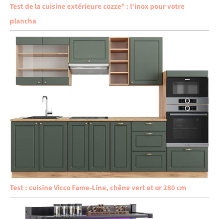
Test de la cuisine extérieure cozze® : l’inox pour votre
plancha
Test : cuisine Vicco Fame-Line, chêne vert et or 280 cm