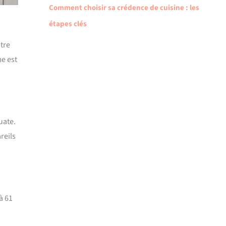
Comment choisir sa crédence de cuisine : les
étapes clés
ntre
me est
uate.
reils
à 61