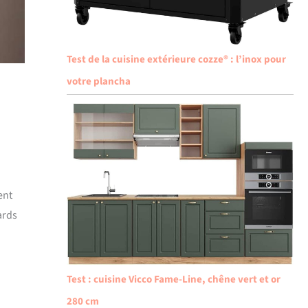
Test de la cuisine extérieure cozze® : l’inox pour
votre plancha
ent
ards
Test : cuisine Vicco Fame-Line, chêne vert et or
280 cm