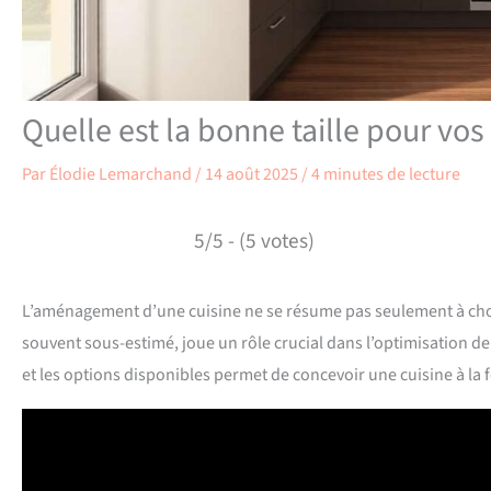
Quelle est la bonne taille pour vos
Par
Élodie Lemarchand
/
14 août 2025
/
4 minutes de lecture
5/5 - (5 votes)
L’aménagement d’une cuisine ne se résume pas seulement à chois
souvent sous-estimé, joue un rôle crucial dans l’optimisation d
et les options disponibles permet de concevoir une cuisine à la fo