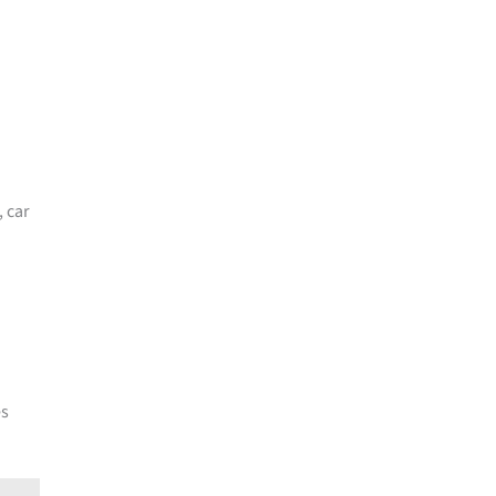
, car
es