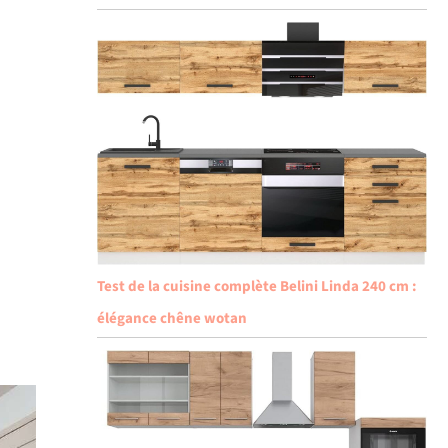
Test de la cuisine complète Belini Linda 240 cm :
élégance chêne wotan