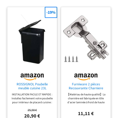
-19%
ROSSIGNOL Poubelle
Furniware 2 pièces
meuble cuisine 23L
Recouvrante Charniere
ouverture automatique
Porte Cuisine, angle
INSTALLATION FACILE ET RAPIDE :
【Matériau de haute qualité】La
porte
d'ouverture 110 ° de
Installez facilement votre poubelle
charnière est fabriquée en tôle
Charniere Porte Placard
pour intérieur de placard cuisine :
d'acier laminée à froid de haute
charnière pour porte meuble
compatible avec une porte standard
dureté, résistante à la corrosion et à
de cuisine charnière de
25,90 €
de 40 cm, fixation droite ou gauche
la rouille, difficile à déformer et
porte
11,11 €
et montage rapide grâce au gabarit
ayant une longue durée de vie.
20,90 €