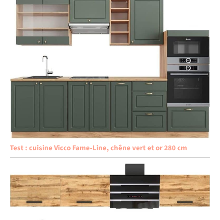
Test : cuisine Vicco Fame-Line, chêne vert et or 280 cm