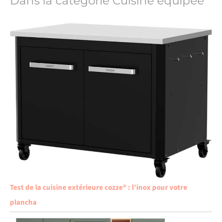
Dans la catégorie Cuisine équipée
Test de la cuisine extérieure cozze® : l’inox pour votre
plancha