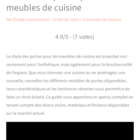
meubles de cuisine
Par
Élodie Lemarchand
/
10 février 2025
/
6 minutes de lecture
4.9/5 - (7 votes)
Le choix des portes pour les meubles de cuisine est essentiel non
seulement pour l’esthétique, mais également pour la fonctionnalité
de l’espace. Que vous rénoviez une cuisine ou en aménagiez une
nouvelle, connaître les différents modèles de portes disponibles,
leurs caractéristiques et les tendances récentes vous permettra de
faire un choix éclairé. Ce guide vous apportera un aperçu complet en
tenant compte des divers styles, matériaux et finitions disponibles
sur le marché actuel.