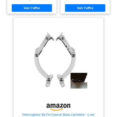
et à la visserie fournis. OUVERTURE
【Design entièrement superposé】
AUTOMATIQUE PRATIQUE : Profitez
les charnières sont conçues pour les
d'une poubelle automatique avec
armoires à cadre avant. Ils
ouverture de porte : le couvercle
conviennent aux portes d'armoires
s'ouvre et se ferme
de cuisine, aux armoires, aux
automatiquement pour un confort
meubles de télévision, etc. et
optimal sans effort au quotidien.
constituent une idée parfaite pour
FABRICATION FRANÇAISE &
la rénovation de la maison.
QUALITÉ DURABLE : Choisissez une
【Charnière d'armoire】Angle
poubelle fabriquée en France issue
d'ouverture : 110 degrés ; Diamètre
du savoir-faire Rossignol : des
du boîtier : 35 mm, profondeur du
matériaux de qualité pour un
boîtier : 11,5 mm, espacement des
produit fiable, conçu pour durer
trous : 45 mm, pour épaisseur de
dans votre cuisine. CAPACITÉ
porte : 14 mm. 22 mm (9/10 pouces).
IDÉALE & HYGIÈNE FACILE :
Simple et pratique, un accessoire
Optimisez votre espace avec une
indispensable au montage de
poubelle cuisine 23L pour placard :
meubles. 【Facile à installer】
parfaite au quotidien, avec seau
Réglable en 3 directions – Ces
amovible pour un nettoyage rapide
charnières à coupelle de 35 mm sont
et une hygiène optimale.
réglables en 3D pour une
Compatible sacs 30L. CONFORT
installation plus facile et ont un
D'UTILISATION AU QUOTIDIEN :
angle d'ouverture lisse de 110°.
Simplifiez votre quotidien avec une
(Notez que cette charnière n'a pas
poubelle pratique sous évier
de fonction de fermeture douce.)
discrète et fonctionnelle, idéale
【Large application】Les
pour garder votre cuisine propre et
charnières d'armoires sont
organisée.
largement utilisées dans divers
types d'armoires, d'armoires, de
bibliothèques et diverses portes en
bois utilisées dans les maisons et les
Interrupteur De Fin Course Dans L'armoire - 1 set