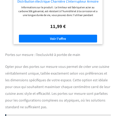
bureaux. C'est une bonne idée pour
Distribution électrique Charnière L'interrupteur Armoire
la rénovation de la maison, de la
En Tôle Limiteur Porte Fer Standard Cuisine D'armoire
Informations sur le produit : Le limiteur est fabriqué en acier au
cuisine ou de la salle de bain.
vêtements Charnières Pas Fente Requise
carbone 506 galvanisé, est résistant à l'humidité et à la corrosion et a
une longue durée de vie, vous pouvez donc l'utiliser pendant
longtemps sans remplacement. Avantages du produit : chaque
commande comprend 1 charnière gauche et 1 charnière droite. Peut
11,99 €
être utilisé sur tous les types de portes nécessitant un limiteur, ainsi
que sur tous les types de poignées, et est équipé d'une indication
gauche et droite. Installation facile : il y a une base de verrouillage pour
chaque limiteur, il suffit d'aligner et de fixer avec l'outil à l'endroit où
vous voulez l'installer. Vous n'avez pas à vous soucier des difficultés
d'installation. 【Conception externe】La conception est basée sur une
solution courante sans aucun connecteur, qui est belle et élégante,
avec une forme nouvelle et tendance, classique et de haute qualité.
Portes sur mesure : l’exclusivité à portée de main
Gamme d'applications : les charnières de support conviennent aux
couvercles ou rabats tombants des meubles, armoires de cuisine,
placards, boîtes en bois, coffres ou boîtes à jouets. Si vous avez des
Opter pour des portes sur mesure vous permet de créer une cuisine
questions, n'hésitez pas à nous contacter. Nous aurons une équipe
véritablement unique, taillée exactement selon vos préférences et
professionnelle pour résoudre le problème pour vous.
les dimensions spécifiques de votre espace. Cette option est idéale
pour ceux qui souhaitent maximiser chaque centimètre carré de leur
cuisine avec style et efficacité. Les portes sur mesure sont parfaites
pour les configurations complexes ou atypiques, où les solutions
standard ne suffiraient pas.