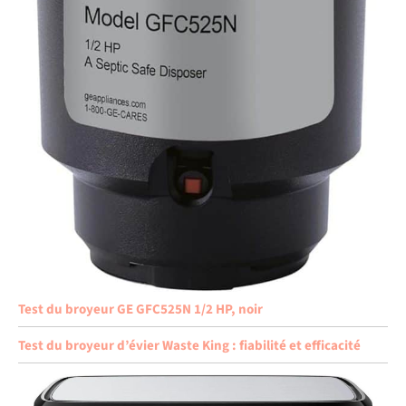
Test du broyeur GE GFC525N 1/2 HP, noir
Test du broyeur d’évier Waste King : fiabilité et efficacité