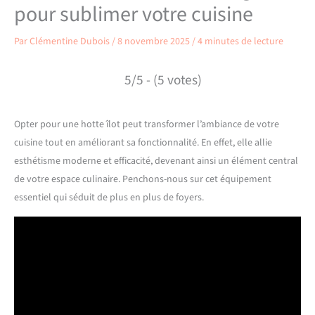
pour sublimer votre cuisine
Par
Clémentine Dubois
/
8 novembre 2025
/
4 minutes de lecture
5/5 - (5 votes)
Opter pour une hotte îlot peut transformer l’ambiance de votre
cuisine tout en améliorant sa fonctionnalité. En effet, elle allie
esthétisme moderne et efficacité, devenant ainsi un élément central
de votre espace culinaire. Penchons-nous sur cet équipement
essentiel qui séduit de plus en plus de foyers.