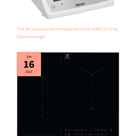
Test de la balance électronique Bartscher A300118 15 kg
Électroménager
Jan
16
2025