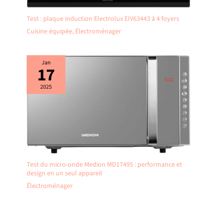
Test : plaque induction Electrolux EIV63443 à 4 foyers
Cuisine équipée
,
Électroménager
Jan
17
2025
Test du micro-onde Medion MD17495 : performance et
design en un seul appareil
Électroménager