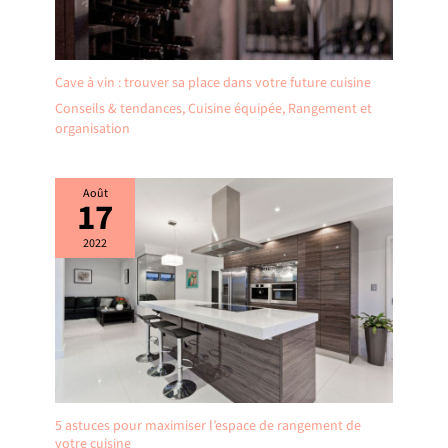
Cave à vin : trouver sa place dans votre future cuisine
Conseils & tendances
,
Cuisine équipée
,
Rangement et
organisation
Août
17
2022
5 astuces pour maximiser l’espace de rangement de
votre cuisine