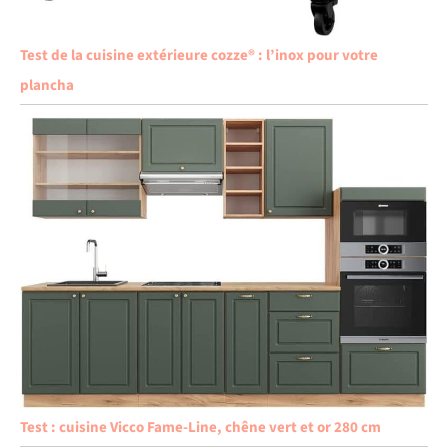
Test de la cuisine extérieure cozze® : l’inox pour votre
plancha
Test : cuisine Vicco Fame-Line, chêne vert et or 280 cm