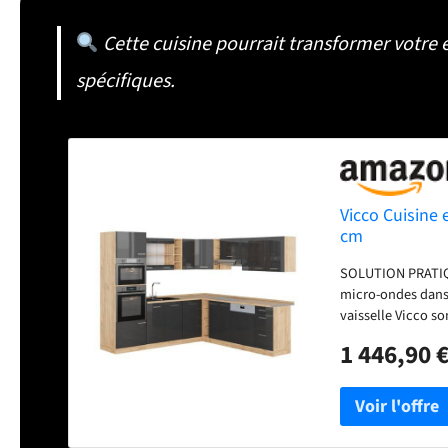
Cette cuisine pourrait transformer votre 
spécifiques.
Vicco Cuisine 
cm
SOLUTION PRATIQUE
micro-ondes dans 
vaisselle Vicco s
avec 6 meubles ba
1 446,90 
individuellement. 
supplémentaire. D
profondeur de 46 
56,8x59,4x55 cm. 
le corps de la cu