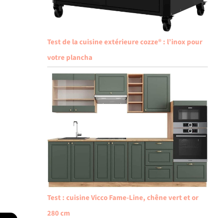
Test de la cuisine extérieure cozze® : l’inox pour
votre plancha
Test : cuisine Vicco Fame-Line, chêne vert et or
280 cm