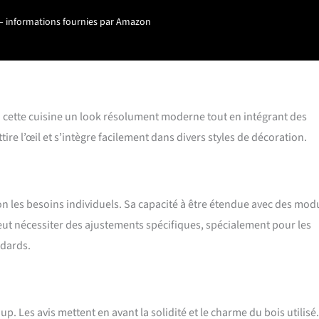
sine mélaminée. CONTENU DE LIVRAISON : Bloc cuisine sans plan de
ur – informations fournies par Amazon
de montage, instructions de montage (sauf indication contraire, les
ménagers et les décorations ne sont pas compris dans la livraison).
 à cette cuisine un look résolument moderne tout en intégrant des
re l’œil et s’intègre facilement dans divers styles de décoration.
on les besoins individuels. Sa capacité à être étendue avec des mod
peut nécessiter des ajustements spécifiques, spécialement pour les
ndards.
. Les avis mettent en avant la solidité et le charme du bois utilisé.