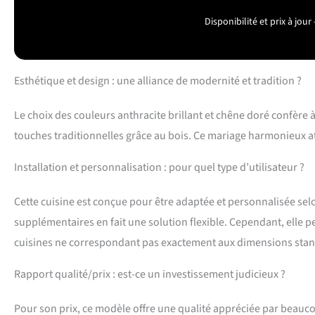
revêtement en ré
Disponibilité et prix à jo
travail, matériel 
appareils électro
Esthétique et design : une alliance de modernité et tradition ?
Le choix des couleurs anthracite brillant et chêne doré confère
touches traditionnelles grâce au bois. Ce mariage harmonieux atti
Installation et personnalisation : pour quel type d’utilisateur ?
Cette cuisine est conçue pour être adaptée et personnalisée sel
supplémentaires en fait une solution flexible. Cependant, elle 
cuisines ne correspondant pas exactement aux dimensions sta
Rapport qualité/prix : est-ce un investissement judicieux ?
Pour son prix, ce modèle offre une qualité appréciée par beaucoup