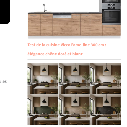
Test de la cuisine Vicco Fame-line 300 cm :
élégance chêne doré et blanc
ules