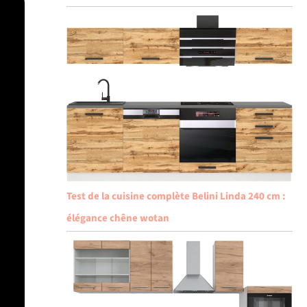
Test de la cuisine complète Belini Linda 240 cm :
élégance chêne wotan