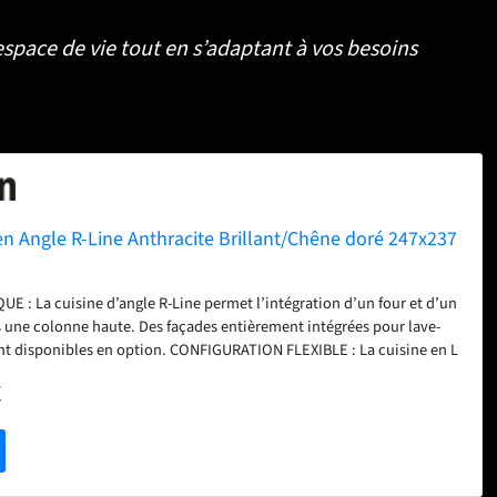
espace de vie tout en s’adaptant à vos besoins
en Angle R-Line Anthracite Brillant/Chêne doré 247x237
 : La cuisine d’angle R-Line permet l’intégration d’un four et d’un
une colonne haute. Des façades entièrement intégrées pour lave-
ont disponibles en option. CONFIGURATION FLEXIBLE : La cuisine en L
s et 8 meubles hauts peut être agrandie et adaptée
€
Les pieds réglables en hauteur offrent une flexibilité
IMENSIONS : La cuisine d’angle a une largeur de 247x237 cm et une
cm. Les meubles bas ont une profondeur de 46 cm. Niche pour four :
Niche pour micro-ondes : 56,8x45x55 cm. MATÉRIAU : Les façades et
isine sont fabriqués en panneau de particules de 16 mm avec