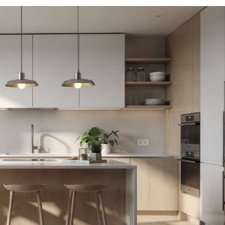
e la pétrochimie, ni
entreprise familiale depuis
iculture biologique.
1957 700 salariés conçoivent
ule contient 88% de
et fabriquent au cœur du jura
e biosourcé sur le
Pour l’environnement : 30
total selon la norme
ans d'amélioration continue
6640. INFORMATIONS
et un site certifié iso 14001
 : Séchage rapide
depuis 2001 Pour la qualité :
 toucher, 2h entre 2
performance garantie en
, séchage complet :
testant 100% de nos produits
dement : +/- 12m²/L
e fini en 2 couches.
: Rouleau, pinceau.
ge des outils : Eau
e marque française
pour l’emploi local :
ise familiale depuis
 salaries conçoivent
riquent au cœur du
ur l’environnement :
s d'amélioration
t un site certifie iso
epuis 2001. Pour la
té : performance
 en testant 100% de
nos produits