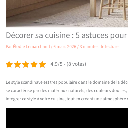
Décorer sa cuisine : 5 astuces pou
Par
Élodie Lemarchand
/
6 mars 2026
/
3 minutes de lecture
4.9/5 - (8 votes)
Le style scandinave est très populaire dans le domaine de la dé
se caractérise par des matériaux naturels, des couleurs douces,
intégrer ce style à votre cuisine, tout en créant une atmosphère c