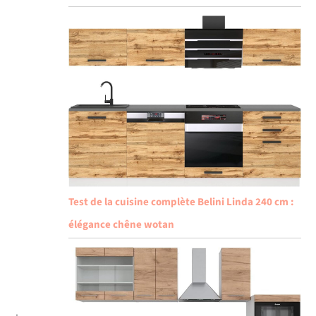
Test de la cuisine complète Belini Linda 240 cm :
élégance chêne wotan