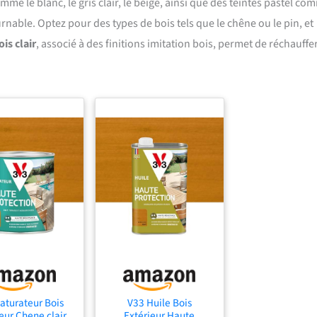
mme le blanc, le gris clair, le beige, ainsi que des teintes pastel co
rnable. Optez pour des types de bois tels que le chêne ou le pin, et
is clair
, associé à des finitions imitation bois, permet de réchauffe
aturateur Bois
V33 Huile Bois
eur Chene clair
Extérieur Haute