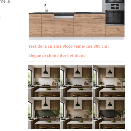
mme le
r
Test de la cuisine Vicco Fame-line 300 cm :
élégance chêne doré et blanc