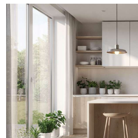
issues de la pétrochimie, ni
issues d
de l’agriculture biologique.
de l’agr
La formule contient 88% de
La form
carbone biosourcé sur le
carbon
carbone total selon la norme
carbone 
NF EN 16640. INFORMATIONS
NF EN 1
UTILES : Séchage rapide
UTILES
2hsec au toucher, 2h entre 2
2hsec au
couches, séchage complet :
couches
24h. Rendement : +/- 12m²/L
24h. Ren
par couche fini en 2 couches.
par couch
Outils : Rouleau, pinceau.
Outils 
Nettoyage des outils : Eau
Nettoya
V33, une marque française
V33, un
engagée pour l’emploi local :
engagée 
entreprise familiale depuis
entrepr
1957. 700 salaries conçoivent
1957. 700
et fabriquent au cœur du
et fab
jura. Pour l’environnement :
jura. Po
30 ans d'amélioration
30 an
continue et un site certifie iso
continue e
14001 depuis 2001. Pour la
14001 d
qualité : performance
quali
garantie en testant 100% de
garantie
nos produits