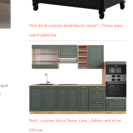
Test de la cuisine extérieure cozze® : l’inox pour
votre plancha
tique
r
Test : cuisine Vicco Fame-Line, chêne vert et or
280 cm