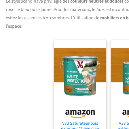
Le style scandinave privilégie des
couleurs neutres et douces
co
rose, le bleu ou le jaune. Pour les matériaux, le
bois
est incontou
évitez les essences trop sombres. L’utilisation de
mobiliers en bo
l’espace.
V33 Saturateur bois
V33 S
extérieur Chêne clair
extéri